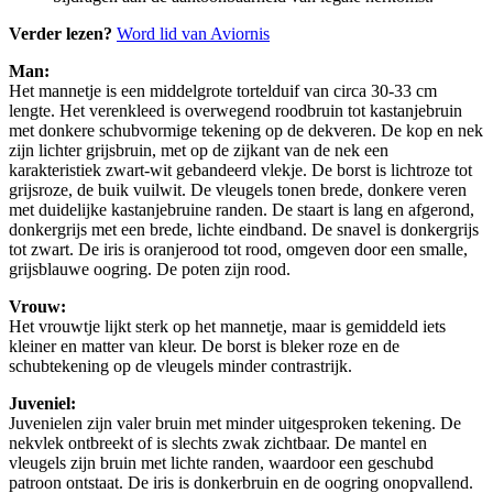
Verder lezen?
Word lid van Aviornis
Man:
Het mannetje is een middelgrote tortelduif van circa 30-33 cm
lengte. Het verenkleed is overwegend roodbruin tot kastanjebruin
met donkere schubvormige tekening op de dekveren. De kop en nek
zijn lichter grijsbruin, met op de zijkant van de nek een
karakteristiek zwart-wit gebandeerd vlekje. De borst is lichtroze tot
grijsroze, de buik vuilwit. De vleugels tonen brede, donkere veren
met duidelijke kastanjebruine randen. De staart is lang en afgerond,
donkergrijs met een brede, lichte eindband. De snavel is donkergrijs
tot zwart. De iris is oranjerood tot rood, omgeven door een smalle,
grijsblauwe oogring. De poten zijn rood.
Vrouw:
Het vrouwtje lijkt sterk op het mannetje, maar is gemiddeld iets
kleiner en matter van kleur. De borst is bleker roze en de
schubtekening op de vleugels minder contrastrijk.
Juveniel:
Juvenielen zijn valer bruin met minder uitgesproken tekening. De
nekvlek ontbreekt of is slechts zwak zichtbaar. De mantel en
vleugels zijn bruin met lichte randen, waardoor een geschubd
patroon ontstaat. De iris is donkerbruin en de oogring onopvallend.