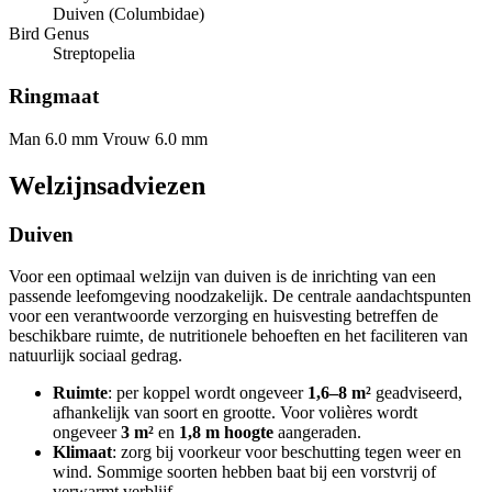
Duiven (Columbidae)
Bird Genus
Streptopelia
Ringmaat
Man 6.0 mm
Vrouw 6.0 mm
Welzijnsadviezen
Duiven
Voor een optimaal welzijn van duiven is de inrichting van een
passende leefomgeving noodzakelijk. De centrale aandachtspunten
voor een verantwoorde verzorging en huisvesting betreffen de
beschikbare ruimte, de nutritionele behoeften en het faciliteren van
natuurlijk sociaal gedrag.
Ruimte
: per koppel wordt ongeveer
1,6–8 m²
geadviseerd,
afhankelijk van soort en grootte. Voor volières wordt
ongeveer
3 m²
en
1,8 m hoogte
aangeraden.
Klimaat
: zorg bij voorkeur voor beschutting tegen weer en
wind. Sommige soorten hebben baat bij een vorstvrij of
verwarmt verblijf.