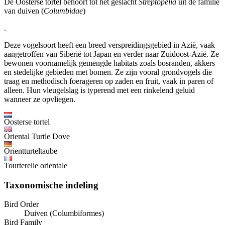
De Oosterse tortel behoort tot het geslacht
Streptopelia
uit de familie
van duiven (
Columbidae
)
.
Deze vogelsoort heeft een breed verspreidingsgebied in Azië, vaak
aangetroffen van Siberië tot Japan en verder naar Zuidoost-Azië. Ze
bewonen voornamelijk gemengde habitats zoals bosranden, akkers
en stedelijke gebieden met bomen. Ze zijn vooral grondvogels die
traag en methodisch foerageren op zaden en fruit, vaak in paren of
alleen. Hun vleugelslag is typerend met een rinkelend geluid
wanneer ze opvliegen.
Oosterse tortel
Oriental Turtle Dove
Orientturteltaube
Tourterelle orientale
Taxonomische indeling
Bird Order
Duiven (Columbiformes)
Bird Family