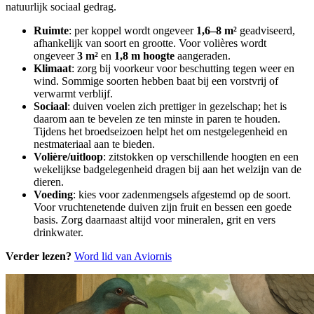
natuurlijk sociaal gedrag.
Ruimte
: per koppel wordt ongeveer
1,6–8 m²
geadviseerd,
afhankelijk van soort en grootte. Voor volières wordt
ongeveer
3 m²
en
1,8 m hoogte
aangeraden.
Klimaat
: zorg bij voorkeur voor beschutting tegen weer en
wind. Sommige soorten hebben baat bij een vorstvrij of
verwarmt verblijf.
Sociaal
: duiven voelen zich prettiger in gezelschap; het is
daarom aan te bevelen ze ten minste in paren te houden.
Tijdens het broedseizoen helpt het om nestgelegenheid en
nestmateriaal aan te bieden.
Volière/uitloop
: zitstokken op verschillende hoogten en een
wekelijkse badgelegenheid dragen bij aan het welzijn van de
dieren.
Voeding
: kies voor zadenmengsels afgestemd op de soort.
Voor vruchtenetende duiven zijn fruit en bessen een goede
basis. Zorg daarnaast altijd voor mineralen, grit en vers
drinkwater.
Verder lezen?
Word lid van Aviornis