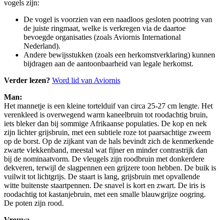
vogels zijn:
De vogel is voorzien van een naadloos gesloten pootring van
de juiste ringmaat, welke is verkregen via de daartoe
bevoegde organisaties (zoals Aviornis International
Nederland).
Andere bewijsstukken (zoals een herkomstverklaring) kunnen
bijdragen aan de aantoonbaarheid van legale herkomst.
Verder lezen?
Word lid van Aviornis
Man:
Het mannetje is een kleine tortelduif van circa 25-27 cm lengte. Het
verenkleed is overwegend warm kaneelbruin tot roodachtig bruin,
iets bleker dan bij sommige Afrikaanse populaties. De kop en nek
zijn lichter grijsbruin, met een subtiele roze tot paarsachtige zweem
op de borst. Op de zijkant van de hals bevindt zich de kenmerkende
zwarte vlekkenband, meestal wat fijner en minder contrastrijk dan
bij de nominaatvorm. De vleugels zijn roodbruin met donkerdere
dekveren, terwijl de slagpennen een grijzere toon hebben. De buik is
vuilwit tot lichtgrijs. De staart is lang, grijsbruin met opvallende
witte buitenste staartpennen. De snavel is kort en zwart. De iris is
roodachtig tot kastanjebruin, met een smalle blauwgrijze oogring.
De poten zijn rood.
Vrouw: