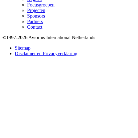
Focusgroepen
Projecten
Sponsors
Partners
Contact
©1997-2026 Aviornis International Netherlands
Bottom
Sitemap
Disclaimer en Privacyverklaring