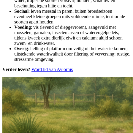
water; tropische soorten vorstvrij houden; schaduw en
beschutting tegen hitte en tocht.
Sociaal
: leven meestal in paren; buiten broedseizoen
eventueel kleine groepen mits voldoende ruimte; territoriale
soorten apart houden.
Voeding
: vis (levend of diepgevroren), aangevuld met
mosselen, garnalen, insectenlarven of watervogelpellets;
tijdens kweek extra dierlijk eiwit en calcium; altijd schoon
zwem- en drinkwater.
Overig
: helling of platform om veilig uit het water te komen;
uitstekende waterkwaliteit door filtering of verversing; rustige,
stressarme omgeving.
Verder lezen?
Word lid van Aviornis