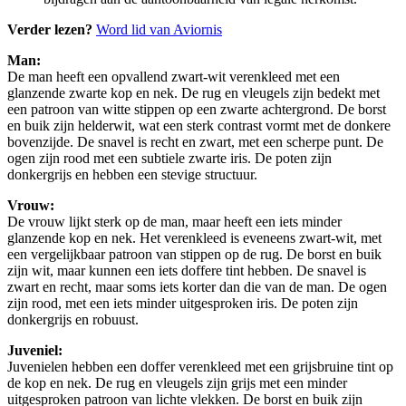
Verder lezen?
Word lid van Aviornis
Man:
De man heeft een opvallend zwart-wit verenkleed met een
glanzende zwarte kop en nek. De rug en vleugels zijn bedekt met
een patroon van witte stippen op een zwarte achtergrond. De borst
en buik zijn helderwit, wat een sterk contrast vormt met de donkere
bovenzijde. De snavel is recht en zwart, met een scherpe punt. De
ogen zijn rood met een subtiele zwarte iris. De poten zijn
donkergrijs en hebben een stevige structuur.
Vrouw:
De vrouw lijkt sterk op de man, maar heeft een iets minder
glanzende kop en nek. Het verenkleed is eveneens zwart-wit, met
een vergelijkbaar patroon van stippen op de rug. De borst en buik
zijn wit, maar kunnen een iets doffere tint hebben. De snavel is
zwart en recht, maar soms iets korter dan die van de man. De ogen
zijn rood, met een iets minder uitgesproken iris. De poten zijn
donkergrijs en robuust.
Juveniel:
Juvenielen hebben een doffer verenkleed met een grijsbruine tint op
de kop en nek. De rug en vleugels zijn grijs met een minder
uitgesproken patroon van lichte vlekken. De borst en buik zijn