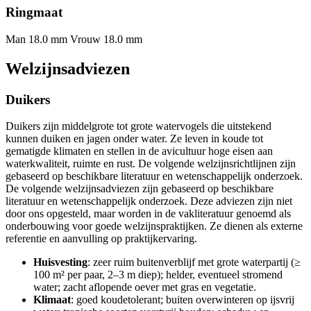
Ringmaat
Man 18.0 mm
Vrouw 18.0 mm
Welzijnsadviezen
Duikers
Duikers zijn middelgrote tot grote watervogels die uitstekend
kunnen duiken en jagen onder water. Ze leven in koude tot
gematigde klimaten en stellen in de avicultuur hoge eisen aan
waterkwaliteit, ruimte en rust. De volgende welzijnsrichtlijnen zijn
gebaseerd op beschikbare literatuur en wetenschappelijk onderzoek.
De volgende welzijnsadviezen zijn gebaseerd op beschikbare
literatuur en wetenschappelijk onderzoek. Deze adviezen zijn niet
door ons opgesteld, maar worden in de vakliteratuur genoemd als
onderbouwing voor goede welzijnspraktijken. Ze dienen als externe
referentie en aanvulling op praktijkervaring.
Huisvesting
: zeer ruim buitenverblijf met grote waterpartij (≥
100 m² per paar, 2–3 m diep); helder, eventueel stromend
water; zacht aflopende oever met gras en vegetatie.
Klimaat
: goed koudetolerant; buiten overwinteren op ijsvrij