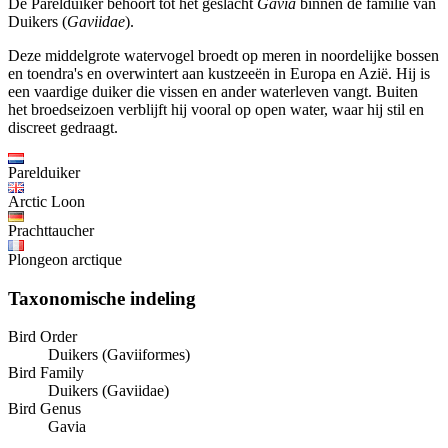
De Parelduiker behoort tot het geslacht
Gavia
binnen de familie van
Duikers (
Gaviidae
).
Deze middelgrote watervogel broedt op meren in noordelijke bossen
en toendra's en overwintert aan kustzeeën in Europa en Azië. Hij is
een vaardige duiker die vissen en ander waterleven vangt. Buiten
het broedseizoen verblijft hij vooral op open water, waar hij stil en
discreet gedraagt.
Parelduiker
Arctic Loon
Prachttaucher
Plongeon arctique
Taxonomische indeling
Bird Order
Duikers (Gaviiformes)
Bird Family
Duikers (Gaviidae)
Bird Genus
Gavia