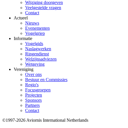
Wijziging doorgeven
Veelgestelde vragen
Contact
Actueel
Nieuws
Evenementen
Vogelgriep
Informatie
Vogelgids
Naslagwerken
Ringendienst
Welzijnsadviezen
Wetgeving
Vereniging
Over ons
Bestuur en Commissies
Regio's
Focusgroepen
Projecten
Sponsors
Partners
Contact
©1997-2026 Aviornis International Netherlands
Bottom