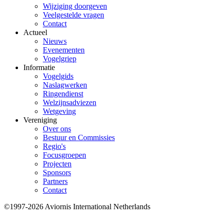
Wijziging doorgeven
Veelgestelde vragen
Contact
Actueel
Nieuws
Evenementen
Vogelgriep
Informatie
Vogelgids
Naslagwerken
Ringendienst
Welzijnsadviezen
Wetgeving
Vereniging
Over ons
Bestuur en Commissies
Regio's
Focusgroepen
Projecten
Sponsors
Partners
Contact
©1997-2026 Aviornis International Netherlands