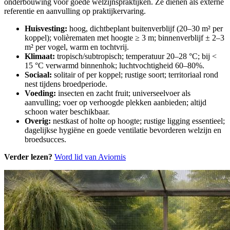
onderbouwing voor goede welzijnspraktijken. Ze dienen als externe
referentie en aanvulling op praktijkervaring.
Huisvesting:
hoog, dichtbeplant buitenverblijf (20–30 m² per
koppel); volièrematen met hoogte ≥ 3 m; binnenverblijf ± 2–3
m² per vogel, warm en tochtvrij.
Klimaat:
tropisch/subtropisch; temperatuur 20–28 °C; bij <
15 °C verwarmd binnenhok; luchtvochtigheid 60–80%.
Sociaal:
solitair of per koppel; rustige soort; territoriaal rond
nest tijdens broedperiode.
Voeding:
insecten en zacht fruit; universeelvoer als
aanvulling; voer op verhoogde plekken aanbieden; altijd
schoon water beschikbaar.
Overig:
nestkast of holte op hoogte; rustige ligging essentieel;
dagelijkse hygiëne en goede ventilatie bevorderen welzijn en
broedsucces.
Verder lezen?
Word lid van Aviornis