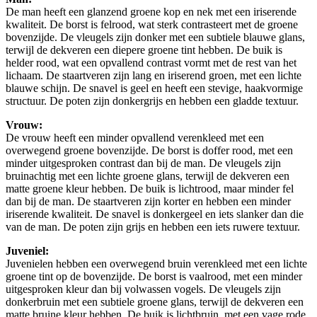
De man heeft een glanzend groene kop en nek met een iriserende
kwaliteit. De borst is felrood, wat sterk contrasteert met de groene
bovenzijde. De vleugels zijn donker met een subtiele blauwe glans,
terwijl de dekveren een diepere groene tint hebben. De buik is
helder rood, wat een opvallend contrast vormt met de rest van het
lichaam. De staartveren zijn lang en iriserend groen, met een lichte
blauwe schijn. De snavel is geel en heeft een stevige, haakvormige
structuur. De poten zijn donkergrijs en hebben een gladde textuur.
Vrouw:
De vrouw heeft een minder opvallend verenkleed met een
overwegend groene bovenzijde. De borst is doffer rood, met een
minder uitgesproken contrast dan bij de man. De vleugels zijn
bruinachtig met een lichte groene glans, terwijl de dekveren een
matte groene kleur hebben. De buik is lichtrood, maar minder fel
dan bij de man. De staartveren zijn korter en hebben een minder
iriserende kwaliteit. De snavel is donkergeel en iets slanker dan die
van de man. De poten zijn grijs en hebben een iets ruwere textuur.
Juveniel:
Juvenielen hebben een overwegend bruin verenkleed met een lichte
groene tint op de bovenzijde. De borst is vaalrood, met een minder
uitgesproken kleur dan bij volwassen vogels. De vleugels zijn
donkerbruin met een subtiele groene glans, terwijl de dekveren een
matte bruine kleur hebben. De buik is lichtbruin, met een vage rode