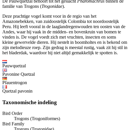
De Pauwquetzal behoort tot het geslacht
Pharomachrus
binnen de
familie van Trogons (
Trogonidae
).
Deze prachtige vogel komt voor in de regio van het
Amazonebekken, van zuidoostelijk Colombia tot noordoostelijk
Peru. Hij leeft vooral in de laaglandregenwouden ten oosten van de
Andes, waar hij vaak in de midden- en bovenkruin van bomen te
vinden is. De vogel voedt zich met vruchten, insecten en soms
kleine gewervelde dieren. Hij nestelt in boomholtes en is bekend om
zijn melodieuze roep. Zijn gedrag is meestal rustig, vaak zit hij stil in
het bladerdak, waardoor hij niet altijd gemakkelijk te spotten is.
Pauwquetzal
Pavonine Quetzal
Pfauentrogon
Quetzal pavonin
Taxonomische indeling
Bird Order
Trogons (Trogoniformes)
Bird Family
Trogons (Trogonidae)