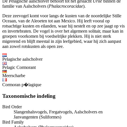
De Pelagische aalscholver behoort tot het geslacht
Urile
binnen de
familie van Aalscholvers (
Phalacrocoracidae
).
Deze zeevogel komt voor langs de kusten van de noordelijke Stille
Oceaan, van de Aleoeten tot aan Mexico. Hij leeft vooral op
rotsachtige kusten en eilanden, waar hij nestelt en op zee jaagt op vis
en invertebraten. De vogel is over het algemeen solitair, maar kan in
groepen voorkomen bij voedselrijke plekken. Hij is niet sterk
migrerend en blijft meestal in zijn leefgebied, waar hij zich aanpast
aan zowel rotskusten als open zee.
Pelagische aalscholver
Pelagic Cormorant
Meerscharbe
Cormoran p�lagique
Taxonomische indeling
Bird Order
Slangenhalsvogels, Fregatvogels, Aalscholvers en
Janvangenten (Suliformes)
Bird Family