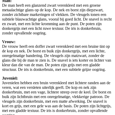
Man:
De man heeft een glanzend zwart verenkleed met een groene
metaalachtige glans op de kop. De nek en borst zijn diepzwart,
zonder zichtbare markeringen of vlekken. De vleugels tonen een
subtiele blauwachtige glans, vooral bij goed licht. De snavel is recht
en zwart, met een lichte kromming aan de punt. De poten zijn
donkergrijs met een licht ruwe textuur. De iris is donkerbruin,
zonder opvallende oogring.
Vrouw:
De vrouw heeft een doffer zwart verenkleed met een bruine tint op
de kop en nek. De borst en buik zijn donkergrijs, met een lichte,
onregelmatige bandering. De vleugels zijn matzwart, zonder de
glans die bij de man te zien is. De snavel is iets korter en lichter van
kleur dan die van de man. De poten zijn grijs met een gladde
structuur. De iris is donkerbruin, met een subtiele grijze oogring.
Juveniel:
Juvenielen hebben een bruin verenkleed met lichtere randen aan de
veren, wat een versleten uiterlijk geeft. De kop en nek zijn
donkerbruin, met een vage, lichtere streep over de keel. De borst en
buik zijn lichtbruin met een onregelmatige, vlekkerige patroon. De
vleugels zijn donkerbruin, met een matte afwerking. De snavel is
kort en grijs, met een gele was aan de basis. De poten zijn lichtgrijs,
met een gladde textuur. De iris is donkerbruin, zonder opvallende