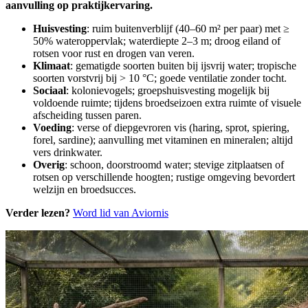
aanvulling op praktijkervaring.
Huisvesting
: ruim buitenverblijf (40–60 m² per paar) met ≥
50% wateroppervlak; waterdiepte 2–3 m; droog eiland of
rotsen voor rust en drogen van veren.
Klimaat
: gematigde soorten buiten bij ijsvrij water; tropische
soorten vorstvrij bij > 10 °C; goede ventilatie zonder tocht.
Sociaal
: kolonievogels; groepshuisvesting mogelijk bij
voldoende ruimte; tijdens broedseizoen extra ruimte of visuele
afscheiding tussen paren.
Voeding
: verse of diepgevroren vis (haring, sprot, spiering,
forel, sardine); aanvulling met vitaminen en mineralen; altijd
vers drinkwater.
Overig
: schoon, doorstroomd water; stevige zitplaatsen of
rotsen op verschillende hoogten; rustige omgeving bevordert
welzijn en broedsucces.
Verder lezen?
Word lid van Aviornis