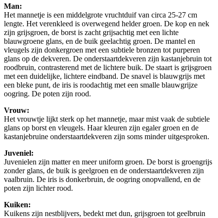
Man:
Het mannetje is een middelgrote vruchtduif van circa 25-27 cm
lengte. Het verenkleed is overwegend helder groen. De kop en nek
zijn grijsgroen, de borst is zacht grijsachtig met een lichte
blauwgroene glans, en de buik geelachtig groen. De mantel en
vleugels zijn donkergroen met een subtiele bronzen tot purperen
glans op de dekveren. De onderstaartdekveren zijn kastanjebruin tot
roodbruin, contrasterend met de lichtere buik. De staart is grijsgroen
met een duidelijke, lichtere eindband. De snavel is blauwgrijs met
een bleke punt, de iris is roodachtig met een smalle blauwgrijze
oogring. De poten zijn rood.
Vrouw:
Het vrouwtje lijkt sterk op het mannetje, maar mist vaak de subtiele
glans op borst en vleugels. Haar kleuren zijn egaler groen en de
kastanjebruine onderstaartdekveren zijn soms minder uitgesproken.
Juveniel:
Juvenielen zijn matter en meer uniform groen. De borst is groengrijs
zonder glans, de buik is geelgroen en de onderstaartdekveren zijn
vaalbruin. De iris is donkerbruin, de oogring onopvallend, en de
poten zijn lichter rood.
Kuiken:
Kuikens zijn nestblijvers, bedekt met dun, grijsgroen tot geelbruin