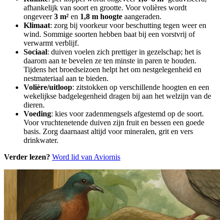
afhankelijk van soort en grootte. Voor volières wordt
ongeveer
3 m²
en
1,8 m hoogte
aangeraden.
Klimaat
: zorg bij voorkeur voor beschutting tegen weer en
wind. Sommige soorten hebben baat bij een vorstvrij of
verwarmt verblijf.
Sociaal
: duiven voelen zich prettiger in gezelschap; het is
daarom aan te bevelen ze ten minste in paren te houden.
Tijdens het broedseizoen helpt het om nestgelegenheid en
nestmateriaal aan te bieden.
Volière/uitloop
: zitstokken op verschillende hoogten en een
wekelijkse badgelegenheid dragen bij aan het welzijn van de
dieren.
Voeding
: kies voor zadenmengsels afgestemd op de soort.
Voor vruchtenetende duiven zijn fruit en bessen een goede
basis. Zorg daarnaast altijd voor mineralen, grit en vers
drinkwater.
Verder lezen?
Word lid van Aviornis