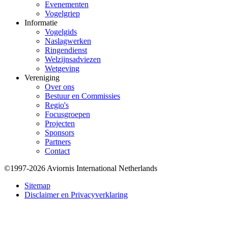
Evenementen
Vogelgriep
Informatie
Vogelgids
Naslagwerken
Ringendienst
Welzijnsadviezen
Wetgeving
Vereniging
Over ons
Bestuur en Commissies
Regio's
Focusgroepen
Projecten
Sponsors
Partners
Contact
©1997-2026 Aviornis International Netherlands
Bottom
Sitemap
Disclaimer en Privacyverklaring