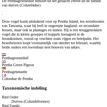
De Pembagroeneduif behoort tot het geslacht
Treron
uit de familie
van duiven (
Columbidae
)
.
Deze vogel komt uitsluitend voor op Pemba Island, ten noordoosten
van Tanzania, waar hij leeft in ongerepte laagland- en secundaire
bossen, maar ook in plantages en tuinen. Hij is een teruggetrokken
vogel die in kleine groepjes of koppels foerageert in de
boomkruinen, vooral op vruchten zoals vijgen en betelpalm. Het
broedseizoen loopt voornamelijk van oktober tot februari, waarbij
beide ouders een kwetsbaar nest bouwen van takjes.
Pembagroeneduif
Pemba Green Pigeon
Pembagrüntaube
Colombar de Pemba
Taxonomische indeling
Bird Order
Duiven (Columbiformes)
Bird Family