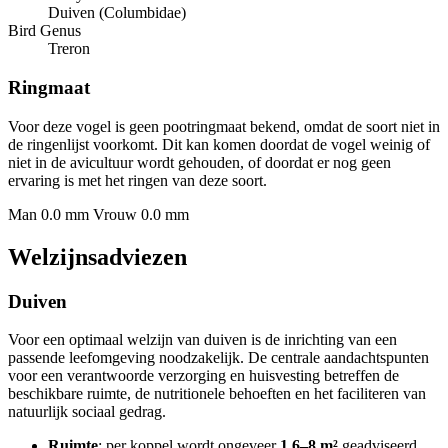
Duiven (Columbidae)
Bird Genus
Treron
Ringmaat
Voor deze vogel is geen pootringmaat bekend, omdat de soort niet in
de ringenlijst voorkomt. Dit kan komen doordat de vogel weinig of
niet in de avicultuur wordt gehouden, of doordat er nog geen
ervaring is met het ringen van deze soort.
Man 0.0 mm
Vrouw 0.0 mm
Welzijnsadviezen
Duiven
Voor een optimaal welzijn van duiven is de inrichting van een
passende leefomgeving noodzakelijk. De centrale aandachtspunten
voor een verantwoorde verzorging en huisvesting betreffen de
beschikbare ruimte, de nutritionele behoeften en het faciliteren van
natuurlijk sociaal gedrag.
Ruimte
: per koppel wordt ongeveer
1,6–8 m²
geadviseerd,