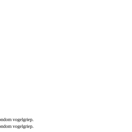
 rondom vogelgriep.
 rondom vogelgriep.