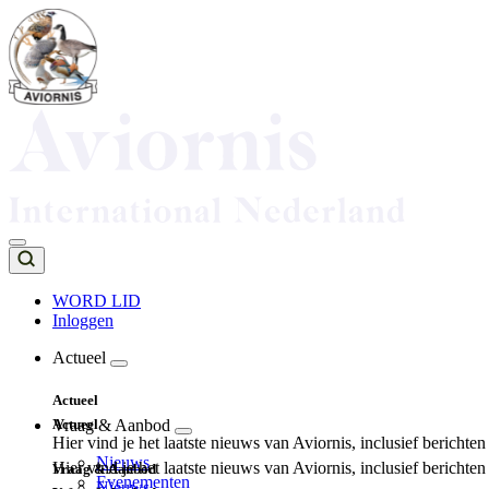
Overslaan
en
naar
de
inhoud
gaan
WORD LID
Inloggen
Top
navigation
Actueel
Main
Actueel
navigation
Actueel
Vraag & Aanbod
Hier vind je het laatste nieuws van Aviornis, inclusief berichte
Nieuws
Hier vind je het laatste nieuws van Aviornis, inclusief berichte
Vraag & Aanbod
Evenementen
Nieuws