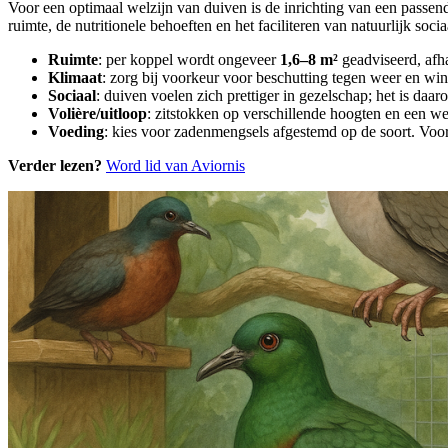
Voor een optimaal welzijn van duiven is de inrichting van een passe
ruimte, de nutritionele behoeften en het faciliteren van natuurlijk soci
Ruimte
: per koppel wordt ongeveer
1,6–8 m²
geadviseerd, afha
Klimaat
: zorg bij voorkeur voor beschutting tegen weer en win
Sociaal
: duiven voelen zich prettiger in gezelschap; het is daa
Volière/uitloop
: zitstokken op verschillende hoogten en een we
Voeding
: kies voor zadenmengsels afgestemd op de soort. Voor 
Verder lezen?
Word lid van Aviornis