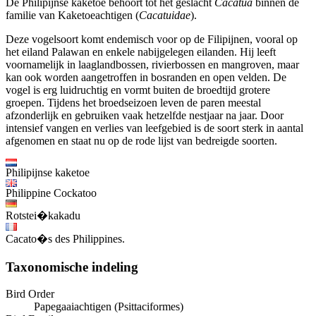
De Philipijnse kaketoe behoort tot het geslacht
Cacatua
binnen de
familie van Kaketoeachtigen (
Cacatuidae
).
Deze vogelsoort komt endemisch voor op de Filipijnen, vooral op
het eiland Palawan en enkele nabijgelegen eilanden. Hij leeft
voornamelijk in laaglandbossen, rivierbossen en mangroven, maar
kan ook worden aangetroffen in bosranden en open velden. De
vogel is erg luidruchtig en vormt buiten de broedtijd grotere
groepen. Tijdens het broedseizoen leven de paren meestal
afzonderlijk en gebruiken vaak hetzelfde nestjaar na jaar. Door
intensief vangen en verlies van leefgebied is de soort sterk in aantal
afgenomen en staat nu op de rode lijst van bedreigde soorten.
Philipijnse kaketoe
Philippine Cockatoo
Rotstei�kakadu
Cacato�s des Philippines.
Taxonomische indeling
Bird Order
Papegaaiachtigen (Psittaciformes)