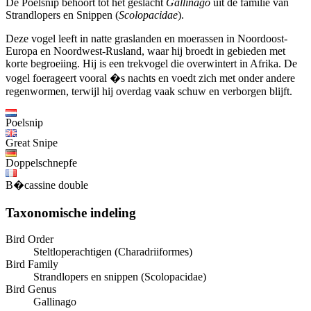
De Poelsnip behoort tot het geslacht
Gallinago
uit de familie van
Strandlopers en Snippen (
Scolopacidae
).
Deze vogel leeft in natte graslanden en moerassen in Noordoost-
Europa en Noordwest-Rusland, waar hij broedt in gebieden met
korte begroeiing. Hij is een trekvogel die overwintert in Afrika. De
vogel foerageert vooral �s nachts en voedt zich met onder andere
regenwormen, terwijl hij overdag vaak schuw en verborgen blijft.
Poelsnip
Great Snipe
Doppelschnepfe
B�cassine double
Taxonomische indeling
Bird Order
Steltloperachtigen (Charadriiformes)
Bird Family
Strandlopers en snippen (Scolopacidae)
Bird Genus
Gallinago