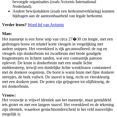
bevoegde organisaties (zoals Aviornis International
Nederland).
Andere bewijsstukken (zoals een herkomstverklaring) kunnen
bijdragen aan de aantoonbaarheid van legale herkomst.
Verder lezen?
Word lid van Aviornis
Man:
Het mannetje is een forse snip van circa 27�30 cm lengte, met een
gedrongen bouw en relatief korte vleugels in vergelijking met
andere snippen. Het verenkleed is rijk gecamoufleerd: de rug en
vleugels zijn donkerbruin tot zwartbruin met brede goudgele
lengtestrepen en lichtere randen, wat een contrastrijk patroon
oplevert. De kruin is donkerbruin met een smalle lichte
middenstreep, terwijl een duidelijke lichte wenkbrauw contrasteert
met de donkere oogstreep. De borst is warm bruin met fijne donkere
streepjes, de buik vuilwit. De snavel is lang, recht en vleeskleurig
met een donkere punt. De poten zijn grijsgroen tot olijfkleurig, de
iris donkerbruin.
Vrouw:
Het vrouwtje is vrijwel identiek aan het mannetje, maar gemiddeld
iets groter en met een langere snavel. Het verenkleed en de tekening
zijn identiek, waardoor geslachtsonderscheid in het veld nauwelijks
mogelijk is.