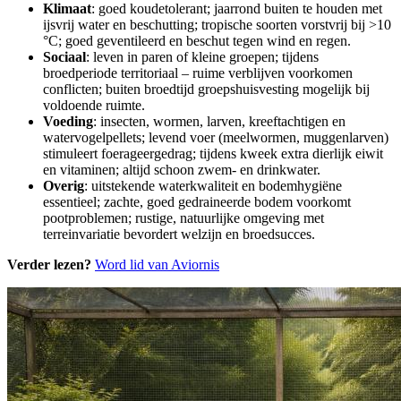
Klimaat
: goed koudetolerant; jaarrond buiten te houden met
ijsvrij water en beschutting; tropische soorten vorstvrij bij >10
°C; goed geventileerd en beschut tegen wind en regen.
Sociaal
: leven in paren of kleine groepen; tijdens
broedperiode territoriaal – ruime verblijven voorkomen
conflicten; buiten broedtijd groepshuisvesting mogelijk bij
voldoende ruimte.
Voeding
: insecten, wormen, larven, kreeftachtigen en
watervogelpellets; levend voer (meelwormen, muggenlarven)
stimuleert foerageergedrag; tijdens kweek extra dierlijk eiwit
en vitaminen; altijd schoon zwem- en drinkwater.
Overig
: uitstekende waterkwaliteit en bodemhygiëne
essentieel; zachte, goed gedraineerde bodem voorkomt
pootproblemen; rustige, natuurlijke omgeving met
terreinvariatie bevordert welzijn en broedsucces.
Verder lezen?
Word lid van Aviornis