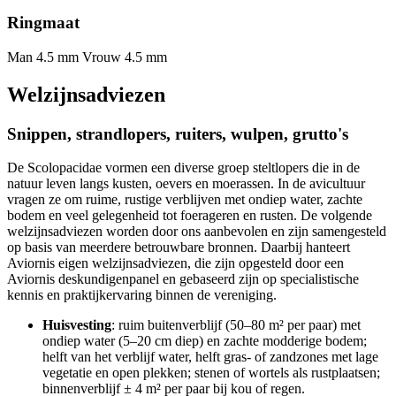
Ringmaat
Man 4.5 mm
Vrouw 4.5 mm
Welzijnsadviezen
Snippen, strandlopers, ruiters, wulpen, grutto's
De Scolopacidae vormen een diverse groep steltlopers die in de
natuur leven langs kusten, oevers en moerassen. In de avicultuur
vragen ze om ruime, rustige verblijven met ondiep water, zachte
bodem en veel gelegenheid tot foerageren en rusten. De volgende
welzijnsadviezen worden door ons aanbevolen en zijn samengesteld
op basis van meerdere betrouwbare bronnen. Daarbij hanteert
Aviornis eigen welzijnsadviezen, die zijn opgesteld door een
Aviornis deskundigenpanel en gebaseerd zijn op specialistische
kennis en praktijkervaring binnen de vereniging.
Huisvesting
: ruim buitenverblijf (50–80 m² per paar) met
ondiep water (5–20 cm diep) en zachte modderige bodem;
helft van het verblijf water, helft gras- of zandzones met lage
vegetatie en open plekken; stenen of wortels als rustplaatsen;
binnenverblijf ± 4 m² per paar bij kou of regen.