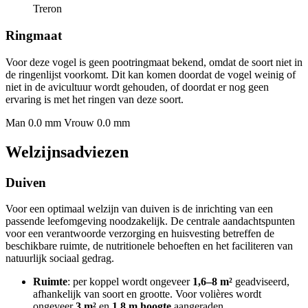
Treron
Ringmaat
Voor deze vogel is geen pootringmaat bekend, omdat de soort niet in
de ringenlijst voorkomt. Dit kan komen doordat de vogel weinig of
niet in de avicultuur wordt gehouden, of doordat er nog geen
ervaring is met het ringen van deze soort.
Man 0.0 mm
Vrouw 0.0 mm
Welzijnsadviezen
Duiven
Voor een optimaal welzijn van duiven is de inrichting van een
passende leefomgeving noodzakelijk. De centrale aandachtspunten
voor een verantwoorde verzorging en huisvesting betreffen de
beschikbare ruimte, de nutritionele behoeften en het faciliteren van
natuurlijk sociaal gedrag.
Ruimte
: per koppel wordt ongeveer
1,6–8 m²
geadviseerd,
afhankelijk van soort en grootte. Voor volières wordt
ongeveer
3 m²
en
1,8 m hoogte
aangeraden.