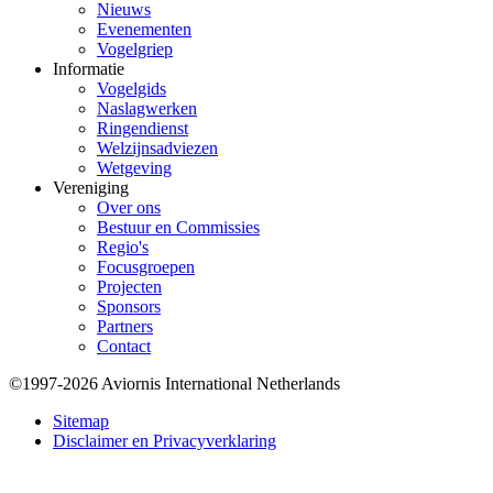
Nieuws
Evenementen
Vogelgriep
Informatie
Vogelgids
Naslagwerken
Ringendienst
Welzijnsadviezen
Wetgeving
Vereniging
Over ons
Bestuur en Commissies
Regio's
Focusgroepen
Projecten
Sponsors
Partners
Contact
©1997-2026 Aviornis International Netherlands
Bottom
Sitemap
Disclaimer en Privacyverklaring