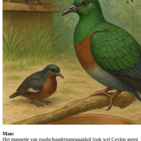
Man:
Het mannetje van roodschouderpapegaaiduif (ook wel Ceylon green