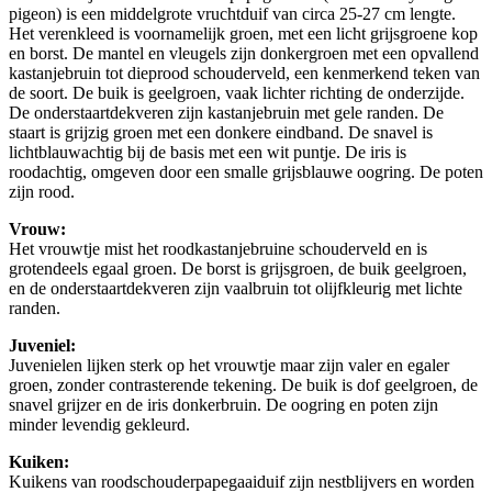
pigeon) is een middelgrote vruchtduif van circa 25-27 cm lengte.
Het verenkleed is voornamelijk groen, met een licht grijsgroene kop
en borst. De mantel en vleugels zijn donkergroen met een opvallend
kastanjebruin tot dieprood schouderveld, een kenmerkend teken van
de soort. De buik is geelgroen, vaak lichter richting de onderzijde.
De onderstaartdekveren zijn kastanjebruin met gele randen. De
staart is grijzig groen met een donkere eindband. De snavel is
lichtblauwachtig bij de basis met een wit puntje. De iris is
roodachtig, omgeven door een smalle grijsblauwe oogring. De poten
zijn rood.
Vrouw:
Het vrouwtje mist het roodkastanjebruine schouderveld en is
grotendeels egaal groen. De borst is grijsgroen, de buik geelgroen,
en de onderstaartdekveren zijn vaalbruin tot olijfkleurig met lichte
randen.
Juveniel:
Juvenielen lijken sterk op het vrouwtje maar zijn valer en egaler
groen, zonder contrasterende tekening. De buik is dof geelgroen, de
snavel grijzer en de iris donkerbruin. De oogring en poten zijn
minder levendig gekleurd.
Kuiken:
Kuikens van roodschouderpapegaaiduif zijn nestblijvers en worden