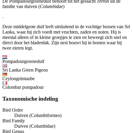
De Pompadourgroeneduif behoort tot het geslacht
Treron
uit de
familie van duiven (
Columbidae
)
.
Deze middelgrote duif leeft uitsluitend in de vochtige bossen van Sri
Lanka, waar hij zich voedt met vruchten, zaden en noten. Hij is
meestal alleen of in kleine groepjes te zien en beweegt zich snel en
direct door het bladerdak. Zijn nest bouwt hij in bomen waar hij
twee eieren legt.
Pompadourgroeneduif
Sri Lanka Green Pigeon
Ceylongrüntaube
Colombar pompadour
Taxonomische indeling
Bird Order
Duiven (Columbiformes)
Bird Family
Duiven (Columbidae)
Bird Genus