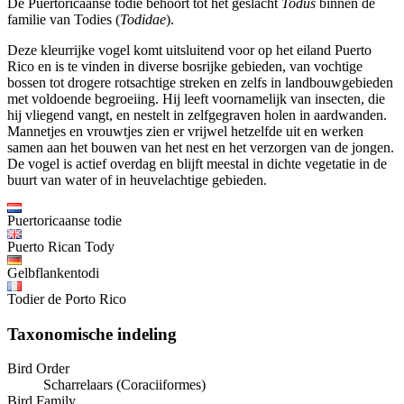
De Puertoricaanse todie behoort tot het geslacht
Todus
binnen de
familie van Todies (
Todidae
).
Deze kleurrijke vogel komt uitsluitend voor op het eiland Puerto
Rico en is te vinden in diverse bosrijke gebieden, van vochtige
bossen tot drogere rotsachtige streken en zelfs in landbouwgebieden
met voldoende begroeiing. Hij leeft voornamelijk van insecten, die
hij vliegend vangt, en nestelt in zelfgegraven holen in aardwanden.
Mannetjes en vrouwtjes zien er vrijwel hetzelfde uit en werken
samen aan het bouwen van het nest en het verzorgen van de jongen.
De vogel is actief overdag en blijft meestal in dichte vegetatie in de
buurt van water of in heuvelachtige gebieden.
Puertoricaanse todie
Puerto Rican Tody
Gelbflankentodi
Todier de Porto Rico
Taxonomische indeling
Bird Order
Scharrelaars (Coraciiformes)
Bird Family