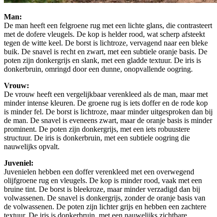
Man:
De man heeft een felgroene rug met een lichte glans, die contrasteert
met de dofere vleugels. De kop is helder rood, wat scherp afsteekt
tegen de witte keel. De borst is lichtroze, vervagend naar een bleke
buik. De snavel is recht en zwart, met een subtiele oranje basis. De
poten zijn donkergrijs en slank, met een gladde textuur. De iris is
donkerbruin, omringd door een dunne, onopvallende oogring.
Vrouw:
De vrouw heeft een vergelijkbaar verenkleed als de man, maar met
minder intense kleuren. De groene rug is iets doffer en de rode kop
is minder fel. De borst is lichtroze, maar minder uitgesproken dan bij
de man. De snavel is eveneens zwart, maar de oranje basis is minder
prominent. De poten zijn donkergrijs, met een iets robuustere
structuur. De iris is donkerbruin, met een subtiele oogring die
nauwelijks opvalt.
Juveniel:
Juvenielen hebben een doffer verenkleed met een overwegend
olijfgroene rug en vleugels. De kop is minder rood, vaak met een
bruine tint. De borst is bleekroze, maar minder verzadigd dan bij
volwassenen. De snavel is donkergrijs, zonder de oranje basis van
de volwassenen. De poten zijn lichter grijs en hebben een zachtere
textuur. De iris is donkerbruin, met een nauwelijks zichtbare