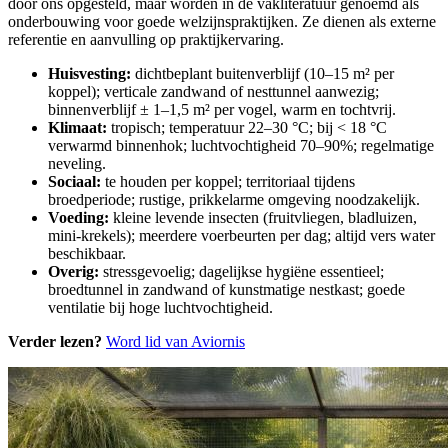
door ons opgesteld, maar worden in de vakliteratuur genoemd als
onderbouwing voor goede welzijnspraktijken. Ze dienen als externe
referentie en aanvulling op praktijkervaring.
Huisvesting:
dichtbeplant buitenverblijf (10–15 m² per
koppel); verticale zandwand of nesttunnel aanwezig;
binnenverblijf ± 1–1,5 m² per vogel, warm en tochtvrij.
Klimaat:
tropisch; temperatuur 22–30 °C; bij < 18 °C
verwarmd binnenhok; luchtvochtigheid 70–90%; regelmatige
neveling.
Sociaal:
te houden per koppel; territoriaal tijdens
broedperiode; rustige, prikkelarme omgeving noodzakelijk.
Voeding:
kleine levende insecten (fruitvliegen, bladluizen,
mini-krekels); meerdere voerbeurten per dag; altijd vers water
beschikbaar.
Overig:
stressgevoelig; dagelijkse hygiëne essentieel;
broedtunnel in zandwand of kunstmatige nestkast; goede
ventilatie bij hoge luchtvochtigheid.
Verder lezen?
Word lid van Aviornis