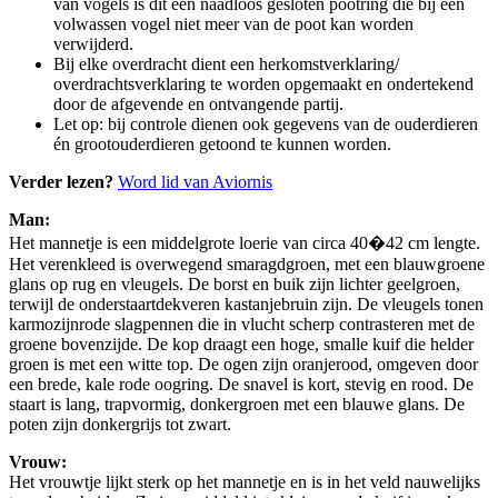
van vogels is dit een naadloos gesloten pootring die bij een
volwassen vogel niet meer van de poot kan worden
verwijderd.
Bij elke overdracht dient een herkomstverklaring/
overdrachtsverklaring te worden opgemaakt en ondertekend
door de afgevende en ontvangende partij.
Let op: bij controle dienen ook gegevens van de ouderdieren
én grootouderdieren getoond te kunnen worden.
Verder lezen?
Word lid van Aviornis
Man:
Het mannetje is een middelgrote loerie van circa 40�42 cm lengte.
Het verenkleed is overwegend smaragdgroen, met een blauwgroene
glans op rug en vleugels. De borst en buik zijn lichter geelgroen,
terwijl de onderstaartdekveren kastanjebruin zijn. De vleugels tonen
karmozijnrode slagpennen die in vlucht scherp contrasteren met de
groene bovenzijde. De kop draagt een hoge, smalle kuif die helder
groen is met een witte top. De ogen zijn oranjerood, omgeven door
een brede, kale rode oogring. De snavel is kort, stevig en rood. De
staart is lang, trapvormig, donkergroen met een blauwe glans. De
poten zijn donkergrijs tot zwart.
Vrouw:
Het vrouwtje lijkt sterk op het mannetje en is in het veld nauwelijks