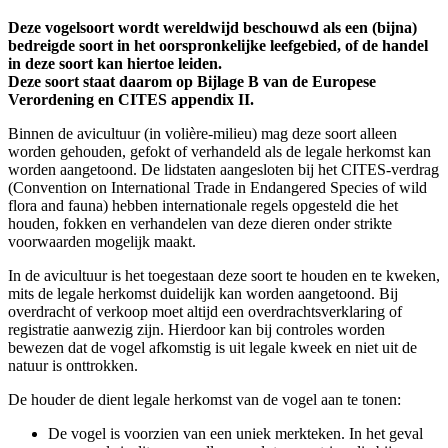
Deze vogelsoort wordt wereldwijd beschouwd als een (bijna)
bedreigde soort in het oorspronkelijke leefgebied, of de handel
in deze soort kan hiertoe leiden.
Deze soort staat daarom op Bijlage B van de Europese
Verordening en CITES appendix II.
Binnen de avicultuur (in volière-milieu) mag deze soort alleen
worden gehouden, gefokt of verhandeld als de legale herkomst kan
worden aangetoond. De lidstaten aangesloten bij het CITES-verdrag
(Convention on International Trade in Endangered Species of wild
flora and fauna) hebben internationale regels opgesteld die het
houden, fokken en verhandelen van deze dieren onder strikte
voorwaarden mogelijk maakt.
In de avicultuur is het toegestaan deze soort te houden en te kweken,
mits de legale herkomst duidelijk kan worden aangetoond. Bij
overdracht of verkoop moet altijd een overdrachtsverklaring of
registratie aanwezig zijn. Hierdoor kan bij controles worden
bewezen dat de vogel afkomstig is uit legale kweek en niet uit de
natuur is onttrokken.
De houder de dient legale herkomst van de vogel aan te tonen:
De vogel is voorzien van een uniek merkteken. In het geval