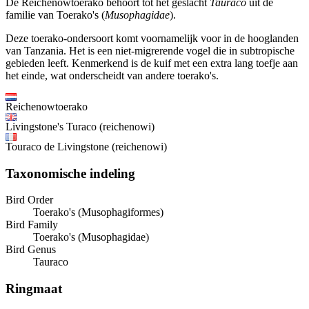
De Reichenowtoerako behoort tot het geslacht
Tauraco
uit de
familie van Toerako's (
Musophagidae
).
Deze toerako-ondersoort komt voornamelijk voor in de hooglanden
van Tanzania. Het is een niet-migrerende vogel die in subtropische
gebieden leeft. Kenmerkend is de kuif met een extra lang toefje aan
het einde, wat onderscheidt van andere toerako's.
Reichenowtoerako
Livingstone's Turaco (reichenowi)
Touraco de Livingstone (reichenowi)
Taxonomische indeling
Bird Order
Toerako's (Musophagiformes)
Bird Family
Toerako's (Musophagidae)
Bird Genus
Tauraco
Ringmaat