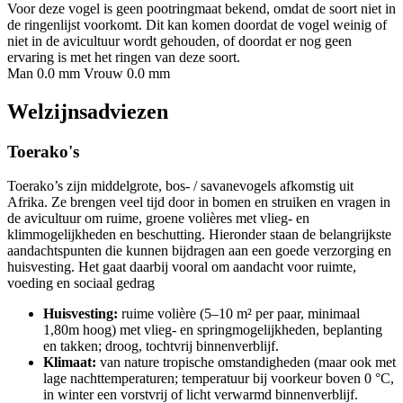
Voor deze vogel is geen pootringmaat bekend, omdat de soort niet in
de ringenlijst voorkomt. Dit kan komen doordat de vogel weinig of
niet in de avicultuur wordt gehouden, of doordat er nog geen
ervaring is met het ringen van deze soort.
Man 0.0 mm
Vrouw 0.0 mm
Welzijnsadviezen
Toerako's
Toerako’s zijn middelgrote, bos- / savanevogels afkomstig uit
Afrika. Ze brengen veel tijd door in bomen en struiken en vragen in
de avicultuur om ruime, groene volières met vlieg- en
klimmogelijkheden en beschutting. Hieronder staan de belangrijkste
aandachtspunten die kunnen bijdragen aan een goede verzorging en
huisvesting. Het gaat daarbij vooral om aandacht voor ruimte,
voeding en sociaal gedrag
Huisvesting:
ruime volière (5–10 m² per paar, minimaal
1,80m hoog) met vlieg- en springmogelijkheden, beplanting
en takken; droog, tochtvrij binnenverblijf.
Klimaat:
van nature tropische omstandigheden (maar ook met
lage nachttemperaturen; temperatuur bij voorkeur boven 0 °C,
in winter een vorstvrij of licht verwarmd binnenverblijf.