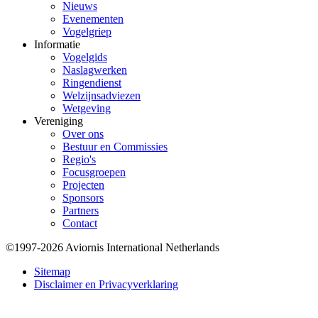
Nieuws
Evenementen
Vogelgriep
Informatie
Vogelgids
Naslagwerken
Ringendienst
Welzijnsadviezen
Wetgeving
Vereniging
Over ons
Bestuur en Commissies
Regio's
Focusgroepen
Projecten
Sponsors
Partners
Contact
©1997-2026 Aviornis International Netherlands
Bottom
Sitemap
Disclaimer en Privacyverklaring