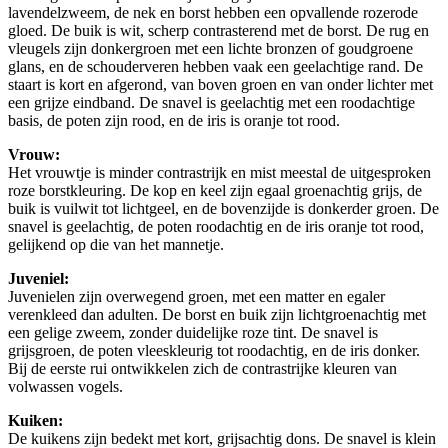
lavendelzweem, de nek en borst hebben een opvallende rozerode
gloed. De buik is wit, scherp contrasterend met de borst. De rug en
vleugels zijn donkergroen met een lichte bronzen of goudgroene
glans, en de schouderveren hebben vaak een geelachtige rand. De
staart is kort en afgerond, van boven groen en van onder lichter met
een grijze eindband. De snavel is geelachtig met een roodachtige
basis, de poten zijn rood, en de iris is oranje tot rood.
Vrouw:
Het vrouwtje is minder contrastrijk en mist meestal de uitgesproken
roze borstkleuring. De kop en keel zijn egaal groenachtig grijs, de
buik is vuilwit tot lichtgeel, en de bovenzijde is donkerder groen. De
snavel is geelachtig, de poten roodachtig en de iris oranje tot rood,
gelijkend op die van het mannetje.
Juveniel:
Juvenielen zijn overwegend groen, met een matter en egaler
verenkleed dan adulten. De borst en buik zijn lichtgroenachtig met
een gelige zweem, zonder duidelijke roze tint. De snavel is
grijsgroen, de poten vleeskleurig tot roodachtig, en de iris donker.
Bij de eerste rui ontwikkelen zich de contrastrijke kleuren van
volwassen vogels.
Kuiken:
De kuikens zijn bedekt met kort, grijsachtig dons. De snavel is klein