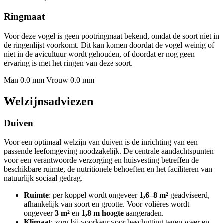
Ringmaat
Voor deze vogel is geen pootringmaat bekend, omdat de soort niet in
de ringenlijst voorkomt. Dit kan komen doordat de vogel weinig of
niet in de avicultuur wordt gehouden, of doordat er nog geen
ervaring is met het ringen van deze soort.
Man 0.0 mm
Vrouw 0.0 mm
Welzijnsadviezen
Duiven
Voor een optimaal welzijn van duiven is de inrichting van een
passende leefomgeving noodzakelijk. De centrale aandachtspunten
voor een verantwoorde verzorging en huisvesting betreffen de
beschikbare ruimte, de nutritionele behoeften en het faciliteren van
natuurlijk sociaal gedrag.
Ruimte
: per koppel wordt ongeveer
1,6–8 m²
geadviseerd,
afhankelijk van soort en grootte. Voor volières wordt
ongeveer
3 m²
en
1,8 m hoogte
aangeraden.
Klimaat
: zorg bij voorkeur voor beschutting tegen weer en