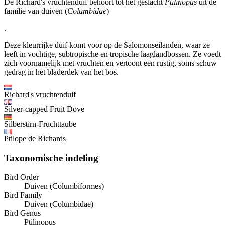
De Richard's vruchtenduif behoort tot het geslacht
Ptilinopus
uit de
familie van duiven (
Columbidae
)
.
Deze kleurrijke duif komt voor op de Salomonseilanden, waar ze
leeft in vochtige, subtropische en tropische laaglandbossen. Ze voedt
zich voornamelijk met vruchten en vertoont een rustig, soms schuw
gedrag in het bladerdek van het bos.
Richard's vruchtenduif
Silver-capped Fruit Dove
Silberstirn-Fruchttaube
Ptilope de Richards
Taxonomische indeling
Bird Order
Duiven (Columbiformes)
Bird Family
Duiven (Columbidae)
Bird Genus
Ptilinopus