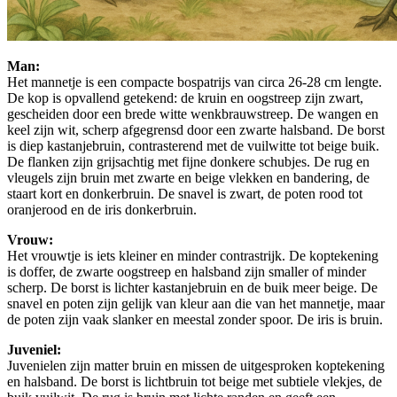
Man:
Het mannetje is een compacte bospatrijs van circa 26-28 cm lengte.
De kop is opvallend getekend: de kruin en oogstreep zijn zwart,
gescheiden door een brede witte wenkbrauwstreep. De wangen en
keel zijn wit, scherp afgegrensd door een zwarte halsband. De borst
is diep kastanjebruin, contrasterend met de vuilwitte tot beige buik.
De flanken zijn grijsachtig met fijne donkere schubjes. De rug en
vleugels zijn bruin met zwarte en beige vlekken en bandering, de
staart kort en donkerbruin. De snavel is zwart, de poten rood tot
oranjerood en de iris donkerbruin.
Vrouw:
Het vrouwtje is iets kleiner en minder contrastrijk. De koptekening
is doffer, de zwarte oogstreep en halsband zijn smaller of minder
scherp. De borst is lichter kastanjebruin en de buik meer beige. De
snavel en poten zijn gelijk van kleur aan die van het mannetje, maar
de poten zijn vaak slanker en meestal zonder spoor. De iris is bruin.
Juveniel:
Juvenielen zijn matter bruin en missen de uitgesproken koptekening
en halsband. De borst is lichtbruin tot beige met subtiele vlekjes, de