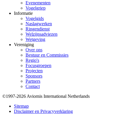
Evenementen
Vogelgriep
Informatie
Vogelgids
Naslagwerken
Ringendienst
Welzijnsadviezen
Wetgeving
Vereniging
Over ons
Bestuur en Commissies
Regio's
Focusgroepen
Projecten
Sponsors
Partners
Contact
©1997-2026 Aviornis International Netherlands
Bottom
Sitemap
Disclaimer en Privacyverklaring