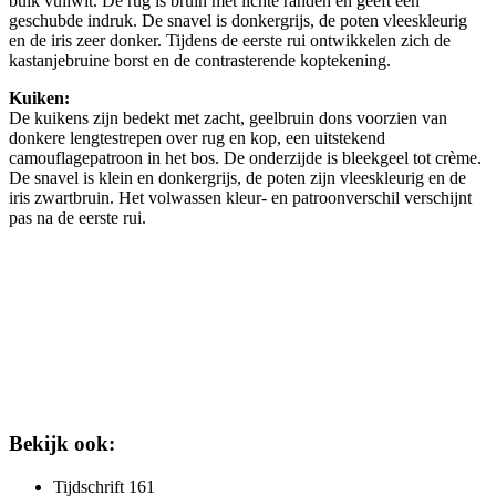
buik vuilwit. De rug is bruin met lichte randen en geeft een
geschubde indruk. De snavel is donkergrijs, de poten vleeskleurig
en de iris zeer donker. Tijdens de eerste rui ontwikkelen zich de
kastanjebruine borst en de contrasterende koptekening.
Kuiken:
De kuikens zijn bedekt met zacht, geelbruin dons voorzien van
donkere lengtestrepen over rug en kop, een uitstekend
camouflagepatroon in het bos. De onderzijde is bleekgeel tot crème.
De snavel is klein en donkergrijs, de poten zijn vleeskleurig en de
iris zwartbruin. Het volwassen kleur- en patroonverschil verschijnt
pas na de eerste rui.
Bekijk ook:
Tijdschrift 161