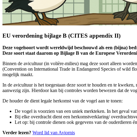
EU verordening bijlage B (CITES appendix II)
Deze vogelsoort wordt wereldwijd beschouwd als een (bijna) bedrei
Deze soort staat daarom op Bijlage B van de Europese Verorde
Binnen de avicultuur (in volière-milieu) mag deze soort alleen word
(Convention on International Trade in Endangered Species of wild flo
mogelijk maakt.
In de avicultuur is het toegestaan deze soort te houden en te kweken,
aanwezig zijn. Hierdoor kan bij controles worden bewezen dat de vogel
De houder de dient legale herkomst van de vogel aan te tonen:
De vogel is voorzien van een uniek merkteken. In het geval van
Bij elke overdracht dient een herkomstverklaring/ overdrachts
Let op: bij controle dienen ook gegevens van de ouderdieren 
Verder lezen?
Word lid van Aviornis