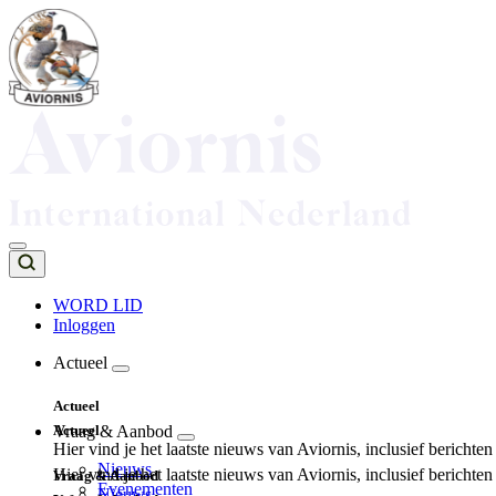
Overslaan
en
naar
de
inhoud
gaan
WORD LID
Inloggen
Top
navigation
Actueel
Main
Actueel
navigation
Actueel
Vraag & Aanbod
Hier vind je het laatste nieuws van Aviornis, inclusief berichte
Nieuws
Hier vind je het laatste nieuws van Aviornis, inclusief berichte
Vraag & Aanbod
Evenementen
Nieuws