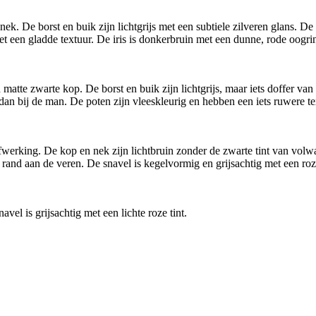
. De borst en buik zijn lichtgrijs met een subtiele zilveren glans. De v
t een gladde textuur. De iris is donkerbruin met een dunne, rode oogring
te zwarte kop. De borst en buik zijn lichtgrijs, maar iets doffer van k
 dan bij de man. De poten zijn vleeskleurig en hebben een iets ruwere te
.
rking. De kop en nek zijn lichtbruin zonder de zwarte tint van volwass
 rand aan de veren. De snavel is kegelvormig en grijsachtig met een roz
el is grijsachtig met een lichte roze tint.