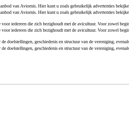
od van Aviornis. Hier kunt u zoals gebruikelijk advertenties bekijke
od van Aviornis. Hier kunt u zoals gebruikelijk advertenties bekijke
tie voor iedereen die zich bezighoudt met de avicultuur. Voor zowel be
tie voor iedereen die zich bezighoudt met de avicultuur. Voor zowel be
over de doelstellingen, geschiedenis en structuur van de vereniging, even
over de doelstellingen, geschiedenis en structuur van de vereniging, even