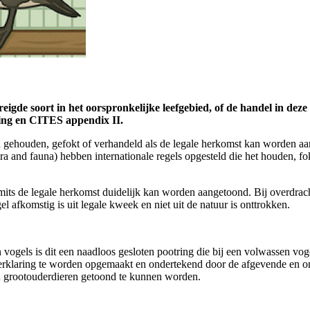
gde soort in het oorspronkelijke leefgebied, of de handel in deze 
ning en CITES appendix II.
en gehouden, gefokt of verhandeld als de legale herkomst kan worden a
ra and fauna) hebben internationale regels opgesteld die het houden, 
 mits de legale herkomst duidelijk kan worden aangetoond. Bij overdracht
 afkomstig is uit legale kweek en niet uit de natuur is onttrokken.
 vogels is dit een naadloos gesloten pootring die bij een volwassen vo
verklaring te worden opgemaakt en ondertekend door de afgevende en on
én grootouderdieren getoond te kunnen worden.