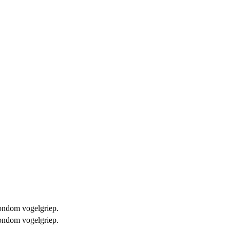
 rondom vogelgriep.
 rondom vogelgriep.