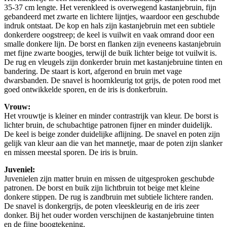
35-37 cm lengte. Het verenkleed is overwegend kastanjebruin, fijn
gebandeerd met zwarte en lichtere lijntjes, waardoor een geschubde
indruk ontstaat. De kop en hals zijn kastanjebruin met een subtiele
donkerdere oogstreep; de keel is vuilwit en vaak omrand door een
smalle donkere lijn. De borst en flanken zijn eveneens kastanjebruin
met fijne zwarte boogjes, terwijl de buik lichter beige tot vuilwit is.
De rug en vleugels zijn donkerder bruin met kastanjebruine tinten en
bandering. De staart is kort, afgerond en bruin met vage
dwarsbanden. De snavel is hoornkleurig tot grijs, de poten rood met
goed ontwikkelde sporen, en de iris is donkerbruin.
Vrouw:
Het vrouwtje is kleiner en minder contrastrijk van kleur. De borst is
lichter bruin, de schubachtige patronen fijner en minder duidelijk.
De keel is beige zonder duidelijke aflijning. De snavel en poten zijn
gelijk van kleur aan die van het mannetje, maar de poten zijn slanker
en missen meestal sporen. De iris is bruin.
Juveniel:
Juvenielen zijn matter bruin en missen de uitgesproken geschubde
patronen. De borst en buik zijn lichtbruin tot beige met kleine
donkere stippen. De rug is zandbruin met subtiele lichtere randen.
De snavel is donkergrijs, de poten vleeskleurig en de iris zeer
donker. Bij het ouder worden verschijnen de kastanjebruine tinten
en de fijne boogtekening.