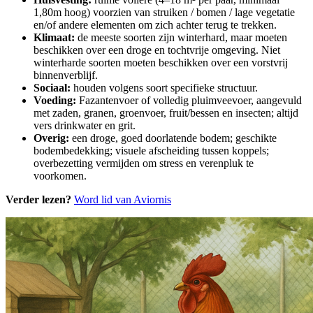
1,80m hoog) voorzien van struiken / bomen / lage vegetatie
en/of andere elementen om zich achter terug te trekken.
Klimaat:
de meeste soorten zijn winterhard, maar moeten
beschikken over een droge en tochtvrije omgeving. Niet
winterharde soorten moeten beschikken over een vorstvrij
binnenverblijf.
Sociaal:
houden volgens soort specifieke structuur.
Voeding:
Fazantenvoer of volledig pluimveevoer, aangevuld
met zaden, granen, groenvoer, fruit/bessen en insecten; altijd
vers drinkwater en grit.
Overig:
een droge, goed doorlatende bodem; geschikte
bodembedekking; visuele afscheiding tussen koppels;
overbezetting vermijden om stress en verenpluk te
voorkomen.
Verder lezen?
Word lid van Aviornis