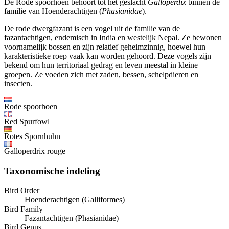
De Rode spoorhoen behoort tot het geslacht
Galloperdix
binnen de
familie van Hoenderachtigen (
Phasianidae
).
De rode dwergfazant is een vogel uit de familie van de
fazantachtigen, endemisch in India en westelijk Nepal. Ze bewonen
voornamelijk bossen en zijn relatief geheimzinnig, hoewel hun
karakteristieke roep vaak kan worden gehoord. Deze vogels zijn
bekend om hun territoriaal gedrag en leven meestal in kleine
groepen. Ze voeden zich met zaden, bessen, schelpdieren en
insecten.
Rode spoorhoen
Red Spurfowl
Rotes Spornhuhn
Galloperdrix rouge
Taxonomische indeling
Bird Order
Hoenderachtigen (Galliformes)
Bird Family
Fazantachtigen (Phasianidae)
Bird Genus