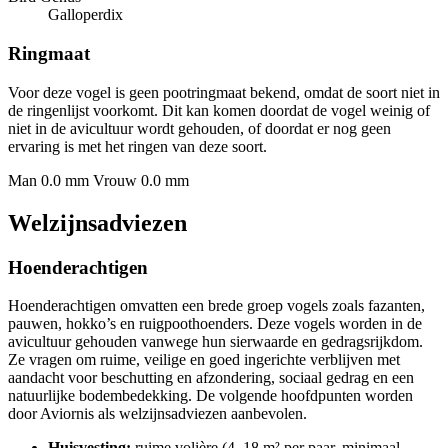
Galloperdix
Ringmaat
Voor deze vogel is geen pootringmaat bekend, omdat de soort niet in
de ringenlijst voorkomt. Dit kan komen doordat de vogel weinig of
niet in de avicultuur wordt gehouden, of doordat er nog geen
ervaring is met het ringen van deze soort.
Man 0.0 mm
Vrouw 0.0 mm
Welzijnsadviezen
Hoenderachtigen
Hoenderachtigen omvatten een brede groep vogels zoals fazanten,
pauwen, hokko’s en ruigpoothoenders. Deze vogels worden in de
avicultuur gehouden vanwege hun sierwaarde en gedragsrijkdom.
Ze vragen om ruime, veilige en goed ingerichte verblijven met
aandacht voor beschutting en afzondering, sociaal gedrag en een
natuurlijke bodembedekking. De volgende hoofdpunten worden
door Aviornis als welzijnsadviezen aanbevolen.
Huisvesting:
ruime volière (4–18 m² per paar, minimaal