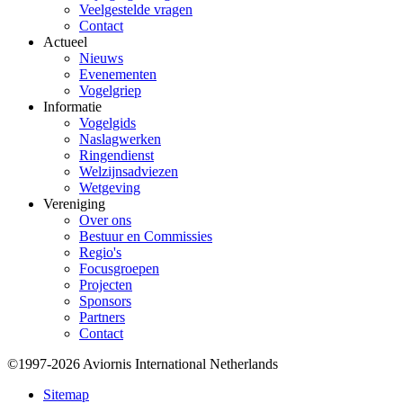
Veelgestelde vragen
Contact
Actueel
Nieuws
Evenementen
Vogelgriep
Informatie
Vogelgids
Naslagwerken
Ringendienst
Welzijnsadviezen
Wetgeving
Vereniging
Over ons
Bestuur en Commissies
Regio's
Focusgroepen
Projecten
Sponsors
Partners
Contact
©1997-2026 Aviornis International Netherlands
Bottom
Sitemap