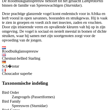
De Roodbuikglansspreeuw behoort tot het geslacht
Lamprotornis
binnen de familie van Spreeuwachtigen (
Sturnidae
).
Deze prachtige glanzende vogel komt endemisch voor in Afrika en
leeft vooral in open savannes, bosranden en struikgewas. Hij is vaak
te zien in groepen en voedt zich met insecten, zaden en vruchten.
Door zijn irisierende veren en opvallende kleuren valt hij op in zijn
omgeving. De vogel is sociaal en nestelt meestal in bomen of dichte
struiken, waar hij samen met zijn soortgenoten zorgt voor de
opvoeding van de jongen.
Roodbuikglansspreeuw
Chestnut-bellied Starling
Sch�nstar
Choucador superbe
Taxonomische indeling
Bird Order
Zangvogels (Passeriformes)
Bird Family
Spreeuwen (Sturnidae)