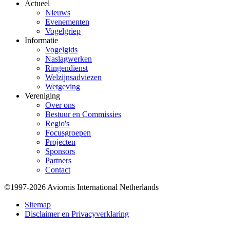
Actueel
Nieuws
Evenementen
Vogelgriep
Informatie
Vogelgids
Naslagwerken
Ringendienst
Welzijnsadviezen
Wetgeving
Vereniging
Over ons
Bestuur en Commissies
Regio's
Focusgroepen
Projecten
Sponsors
Partners
Contact
©1997-2026 Aviornis International Netherlands
Bottom
Sitemap
Disclaimer en Privacyverklaring