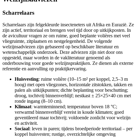
Scharrelaars
Scharrelaars zijn felgekleurde insecteneters uit Afrika en Eurazië. Ze
zijn actief, territoriaal en brengen veel tijd door op uitkijkposten. In
de avicultuur vragen ze om ruime, goed beplante volières met veel
vliegruimte, zitplaatsen en nestgelegenheid. De volgende
welzijnsadviezen zijn gebaseerd op beschikbare literatuur en
wetenschappelijk onderzoek. Deze adviezen zijn niet door ons
opgesteld, maar worden in de vakliteratuur genoemd als
onderbouwing voor goede welzijnspraktijken. Ze dienen als externe
referentie en aanvulling op praktijkervaring.
Huisvesting
: ruime volière (10–15 m² per koppel, 2,5–3 m
hoog) met open vliegzones, horizontale zitstokken, takken en
palen als uitkijkpunten; dichte beplanting voor beschutting;
droog, tochtvrij binnenverblijf; nestkast ± 25×25×40 cm met
ronde ingang (8–10 cm).
Klimaat
: warmteminnend; temperatuur boven 18 °C;
verwarmd binnenverblijf vereist in koude klimaten; goed
geventileerd maar tochtvrij; voldoende zonlicht voor welzijn
en activiteit.
Sociaal
: leven in paren; tijdens broedperiode territoriaal – per
koppel huisvesten; rustige, overzichtelijke omgeving