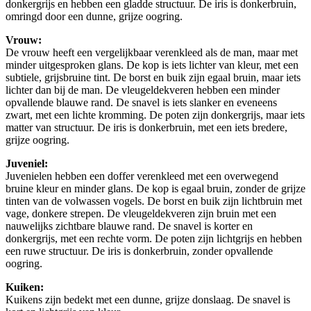
donkergrijs en hebben een gladde structuur. De iris is donkerbruin,
omringd door een dunne, grijze oogring.
Vrouw:
De vrouw heeft een vergelijkbaar verenkleed als de man, maar met
minder uitgesproken glans. De kop is iets lichter van kleur, met een
subtiele, grijsbruine tint. De borst en buik zijn egaal bruin, maar iets
lichter dan bij de man. De vleugeldekveren hebben een minder
opvallende blauwe rand. De snavel is iets slanker en eveneens
zwart, met een lichte kromming. De poten zijn donkergrijs, maar iets
matter van structuur. De iris is donkerbruin, met een iets bredere,
grijze oogring.
Juveniel:
Juvenielen hebben een doffer verenkleed met een overwegend
bruine kleur en minder glans. De kop is egaal bruin, zonder de grijze
tinten van de volwassen vogels. De borst en buik zijn lichtbruin met
vage, donkere strepen. De vleugeldekveren zijn bruin met een
nauwelijks zichtbare blauwe rand. De snavel is korter en
donkergrijs, met een rechte vorm. De poten zijn lichtgrijs en hebben
een ruwe structuur. De iris is donkerbruin, zonder opvallende
oogring.
Kuiken:
Kuikens zijn bedekt met een dunne, grijze donslaag. De snavel is