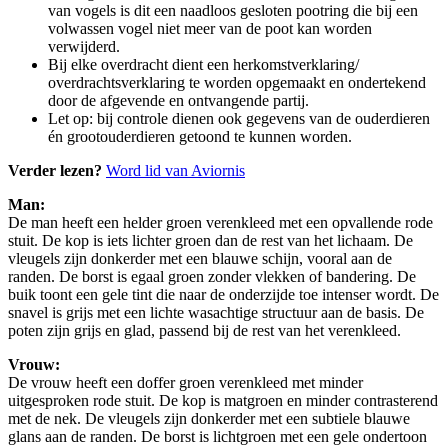
van vogels is dit een naadloos gesloten pootring die bij een
volwassen vogel niet meer van de poot kan worden
verwijderd.
Bij elke overdracht dient een herkomstverklaring/
overdrachtsverklaring te worden opgemaakt en ondertekend
door de afgevende en ontvangende partij.
Let op: bij controle dienen ook gegevens van de ouderdieren
én grootouderdieren getoond te kunnen worden.
Verder lezen?
Word lid van Aviornis
Man:
De man heeft een helder groen verenkleed met een opvallende rode
stuit. De kop is iets lichter groen dan de rest van het lichaam. De
vleugels zijn donkerder met een blauwe schijn, vooral aan de
randen. De borst is egaal groen zonder vlekken of bandering. De
buik toont een gele tint die naar de onderzijde toe intenser wordt. De
snavel is grijs met een lichte wasachtige structuur aan de basis. De
poten zijn grijs en glad, passend bij de rest van het verenkleed.
Vrouw:
De vrouw heeft een doffer groen verenkleed met minder
uitgesproken rode stuit. De kop is matgroen en minder contrasterend
met de nek. De vleugels zijn donkerder met een subtiele blauwe
glans aan de randen. De borst is lichtgroen met een gele ondertoon