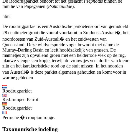
De Roodrugparkiet behoort tot het geslacht
Psephotus
binnen de
familie van Papegaaien (
Psittaculidae
).
html
De roodrugparkiet is een Australische parkietensoort van gemiddeld
28 centimeter groot die vooral voorkomt in Zuidoost-Australi�, het
noordoosten van Zuid-Australi� en het zuidwesten van
Queensland. Deze wijdverspreide vogel bewoont met name de
Murray-Darling Basin en leeft hoofdzakelijk van grassen. De
mannetjes zijn opvallend groen met een helderrode vlek op de rug,
blauwe vleugels en kopje, terwijl de vrouwtjes veel doffer van kleur
zijn en het karakteristieke rood op de stuit missen. In het noorden
van Australi� is deze parkiet algemeen gehouden en komt voor in
warme gebieden.
Roodrugparkiet
Red-rumped Parrot
Roodrugparkiet
Perruche � croupion rouge.
Taxonomische indeling