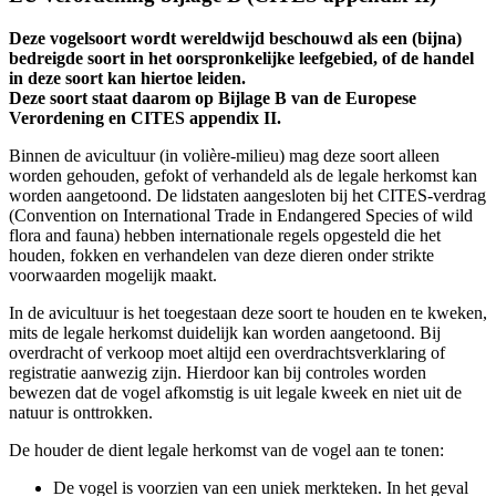
Deze vogelsoort wordt wereldwijd beschouwd als een (bijna)
bedreigde soort in het oorspronkelijke leefgebied, of de handel
in deze soort kan hiertoe leiden.
Deze soort staat daarom op Bijlage B van de Europese
Verordening en CITES appendix II.
Binnen de avicultuur (in volière-milieu) mag deze soort alleen
worden gehouden, gefokt of verhandeld als de legale herkomst kan
worden aangetoond. De lidstaten aangesloten bij het CITES-verdrag
(Convention on International Trade in Endangered Species of wild
flora and fauna) hebben internationale regels opgesteld die het
houden, fokken en verhandelen van deze dieren onder strikte
voorwaarden mogelijk maakt.
In de avicultuur is het toegestaan deze soort te houden en te kweken,
mits de legale herkomst duidelijk kan worden aangetoond. Bij
overdracht of verkoop moet altijd een overdrachtsverklaring of
registratie aanwezig zijn. Hierdoor kan bij controles worden
bewezen dat de vogel afkomstig is uit legale kweek en niet uit de
natuur is onttrokken.
De houder de dient legale herkomst van de vogel aan te tonen:
De vogel is voorzien van een uniek merkteken. In het geval