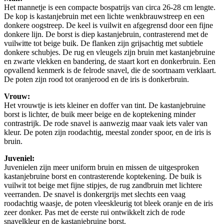
Het mannetje is een compacte bospatrijs van circa 26-28 cm lengte.
De kop is kastanjebruin met een lichte wenkbrauwstreep en een
donkere oogstreep. De keel is vuilwit en afgegrensd door een fijne
donkere lijn. De borst is diep kastanjebruin, contrasterend met de
vuilwitte tot beige buik. De flanken zijn grijsachtig met subtiele
donkere schubjes. De rug en vleugels zijn bruin met kastanjebruine
en zwarte vlekken en bandering, de staart kort en donkerbruin. Een
opvallend kenmerk is de felrode snavel, die de soortnaam verklaart.
De poten zijn rood tot oranjerood en de iris is donkerbruin.
Vrouw:
Het vrouwtje is iets kleiner en doffer van tint. De kastanjebruine
borst is lichter, de buik meer beige en de koptekening minder
contrastrijk. De rode snavel is aanwezig maar vaak iets valer van
kleur. De poten zijn roodachtig, meestal zonder spoor, en de iris is
bruin.
Juveniel:
Juvenielen zijn meer uniform bruin en missen de uitgesproken
kastanjebruine borst en contrasterende koptekening. De buik is
vuilwit tot beige met fijne stipjes, de rug zandbruin met lichtere
veerranden. De snavel is donkergrijs met slechts een vaag
roodachtig waasje, de poten vleeskleurig tot bleek oranje en de iris
zeer donker. Pas met de eerste rui ontwikkelt zich de rode
snavelkleur en de kastanjebruine borst.