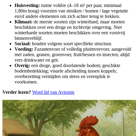
Huisvesting:
ruime volière (4–18 m² per paar, minimaal
1,80m hoog) voorzien van struiken / bomen / lage vegetatie
en/of andere elementen om zich achter terug te trekken.
Klimaat:
de meeste soorten zijn winterhard, maar moeten
beschikken over een droge en tochtvrije omgeving. Niet
winterharde soorten moeten beschikken over een vorstvrij
binnenverblijf.
Sociaal:
houden volgens soort specifieke structuur.
Voeding:
Fazantenvoer of volledig pluimveevoer, aangevuld
met zaden, granen, groenvoer, fruit/bessen en insecten; altijd
vers drinkwater en grit.
Overig:
een droge, goed doorlatende bodem; geschikte
bodembedekking; visuele afscheiding tussen koppels;
overbezetting vermijden om stress en verenpluk te
voorkomen.
Verder lezen?
Word lid van Aviornis