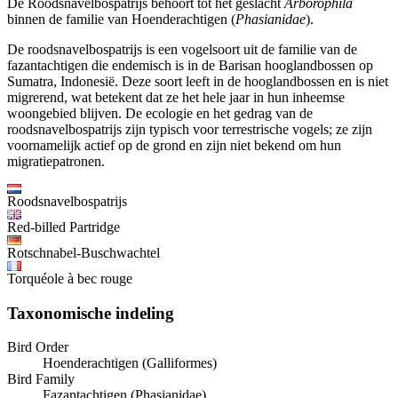
De Roodsnavelbospatrijs behoort tot het geslacht
Arborophila
binnen de familie van Hoenderachtigen (
Phasianidae
).
De roodsnavelbospatrijs is een vogelsoort uit de familie van de
fazantachtigen die endemisch is in de Barisan hooglandbossen op
Sumatra, Indonesië. Deze soort leeft in de hooglandbossen en is niet
migrerend, wat betekent dat ze het hele jaar in hun inheemse
woongebied blijven. De ecologie en het gedrag van de
roodsnavelbospatrijs zijn typisch voor terrestrische vogels; ze zijn
voornamelijk actief op de grond en zijn niet bekend om hun
migratiepatronen.
Roodsnavelbospatrijs
Red-billed Partridge
Rotschnabel-Buschwachtel
Torquéole à bec rouge
Taxonomische indeling
Bird Order
Hoenderachtigen (Galliformes)
Bird Family
Fazantachtigen (Phasianidae)