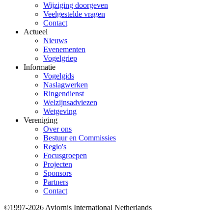
Wijziging doorgeven
Veelgestelde vragen
Contact
Actueel
Nieuws
Evenementen
Vogelgriep
Informatie
Vogelgids
Naslagwerken
Ringendienst
Welzijnsadviezen
Wetgeving
Vereniging
Over ons
Bestuur en Commissies
Regio's
Focusgroepen
Projecten
Sponsors
Partners
Contact
©1997-2026 Aviornis International Netherlands
Bottom