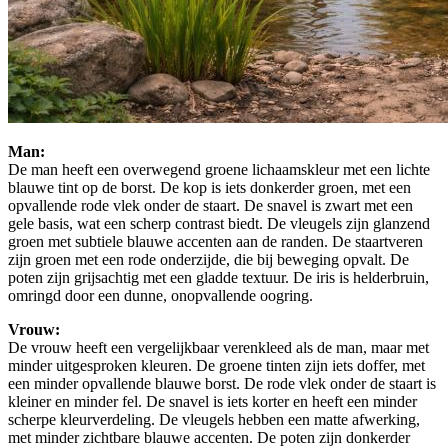
Man:
De man heeft een overwegend groene lichaamskleur met een lichte
blauwe tint op de borst. De kop is iets donkerder groen, met een
opvallende rode vlek onder de staart. De snavel is zwart met een
gele basis, wat een scherp contrast biedt. De vleugels zijn glanzend
groen met subtiele blauwe accenten aan de randen. De staartveren
zijn groen met een rode onderzijde, die bij beweging opvalt. De
poten zijn grijsachtig met een gladde textuur. De iris is helderbruin,
omringd door een dunne, onopvallende oogring.
Vrouw:
De vrouw heeft een vergelijkbaar verenkleed als de man, maar met
minder uitgesproken kleuren. De groene tinten zijn iets doffer, met
een minder opvallende blauwe borst. De rode vlek onder de staart is
kleiner en minder fel. De snavel is iets korter en heeft een minder
scherpe kleurverdeling. De vleugels hebben een matte afwerking,
met minder zichtbare blauwe accenten. De poten zijn donkerder