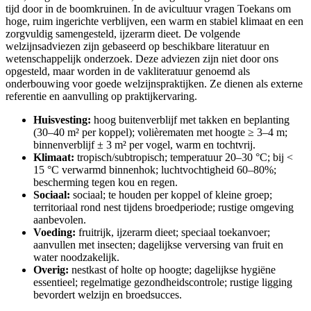
tijd door in de boomkruinen. In de avicultuur vragen Toekans om
hoge, ruim ingerichte verblijven, een warm en stabiel klimaat en een
zorgvuldig samengesteld, ijzerarm dieet. De volgende
welzijnsadviezen zijn gebaseerd op beschikbare literatuur en
wetenschappelijk onderzoek. Deze adviezen zijn niet door ons
opgesteld, maar worden in de vakliteratuur genoemd als
onderbouwing voor goede welzijnspraktijken. Ze dienen als externe
referentie en aanvulling op praktijkervaring.
Huisvesting:
hoog buitenverblijf met takken en beplanting
(30–40 m² per koppel); volièrematen met hoogte ≥ 3–4 m;
binnenverblijf ± 3 m² per vogel, warm en tochtvrij.
Klimaat:
tropisch/subtropisch; temperatuur 20–30 °C; bij <
15 °C verwarmd binnenhok; luchtvochtigheid 60–80%;
bescherming tegen kou en regen.
Sociaal:
sociaal; te houden per koppel of kleine groep;
territoriaal rond nest tijdens broedperiode; rustige omgeving
aanbevolen.
Voeding:
fruitrijk, ijzerarm dieet; speciaal toekanvoer;
aanvullen met insecten; dagelijkse verversing van fruit en
water noodzakelijk.
Overig:
nestkast of holte op hoogte; dagelijkse hygiëne
essentieel; regelmatige gezondheidscontrole; rustige ligging
bevordert welzijn en broedsucces.