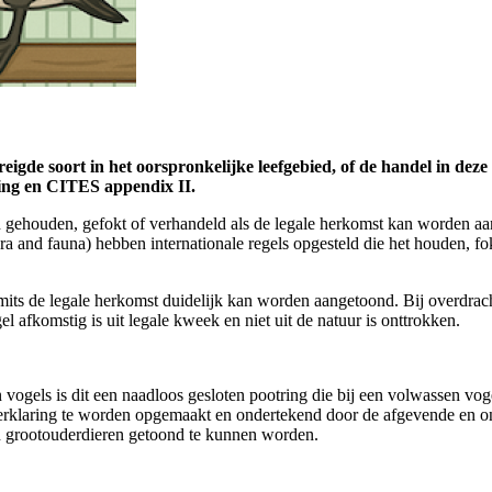
gde soort in het oorspronkelijke leefgebied, of de handel in deze 
ning en CITES appendix II.
en gehouden, gefokt of verhandeld als de legale herkomst kan worden a
ra and fauna) hebben internationale regels opgesteld die het houden, 
 mits de legale herkomst duidelijk kan worden aangetoond. Bij overdracht
 afkomstig is uit legale kweek en niet uit de natuur is onttrokken.
 vogels is dit een naadloos gesloten pootring die bij een volwassen vo
verklaring te worden opgemaakt en ondertekend door de afgevende en on
én grootouderdieren getoond te kunnen worden.