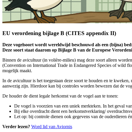
EU verordening bijlage B (CITES appendix II)
Deze vogelsoort wordt wereldwijd beschouwd als een (bijna) bedrei
Deze soort staat daarom op Bijlage B van de Europese Verorde
Binnen de avicultuur (in volière-milieu) mag deze soort alleen word
(Convention on International Trade in Endangered Species of wild flo
mogelijk maakt.
In de avicultuur is het toegestaan deze soort te houden en te kweken,
aanwezig zijn. Hierdoor kan bij controles worden bewezen dat de vogel
De houder de dient legale herkomst van de vogel aan te tonen:
De vogel is voorzien van een uniek merkteken. In het geval van
Bij elke overdracht dient een herkomstverklaring/ overdrachts
Let op: bij controle dienen ook gegevens van de ouderdieren 
Verder lezen?
Word lid van Aviornis