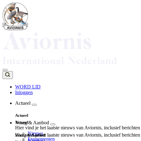
Overslaan
en
naar
de
inhoud
gaan
WORD LID
Inloggen
Top
navigation
Actueel
Main
Actueel
navigation
Actueel
Vraag & Aanbod
Hier vind je het laatste nieuws van Aviornis, inclusief berichte
Nieuws
Hier vind je het laatste nieuws van Aviornis, inclusief berichte
Vraag & Aanbod
Evenementen
Nieuws