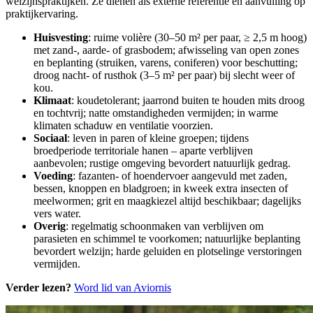
welzijnspraktijken. Ze dienen als externe referentie en aanvulling op
praktijkervaring.
Huisvesting
: ruime volière (30–50 m² per paar, ≥ 2,5 m hoog)
met zand-, aarde- of grasbodem; afwisseling van open zones
en beplanting (struiken, varens, coniferen) voor beschutting;
droog nacht- of rusthok (3–5 m² per paar) bij slecht weer of
kou.
Klimaat
: koudetolerant; jaarrond buiten te houden mits droog
en tochtvrij; natte omstandigheden vermijden; in warme
klimaten schaduw en ventilatie voorzien.
Sociaal
: leven in paren of kleine groepen; tijdens
broedperiode territoriale hanen – aparte verblijven
aanbevolen; rustige omgeving bevordert natuurlijk gedrag.
Voeding
: fazanten- of hoendervoer aangevuld met zaden,
bessen, knoppen en bladgroen; in kweek extra insecten of
meelwormen; grit en maagkiezel altijd beschikbaar; dagelijks
vers water.
Overig
: regelmatig schoonmaken van verblijven om
parasieten en schimmel te voorkomen; natuurlijke beplanting
bevordert welzijn; harde geluiden en plotselinge verstoringen
vermijden.
Verder lezen?
Word lid van Aviornis