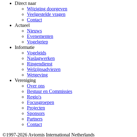
Direct naar
Wijziging doorgeven
Veelgestelde vragen
Contact
Actueel
Nieuws
Evenementen
Vogelgriep
Informatie
Vogelgids
Naslagwerken
Ringendienst
Welzijnsadviezen
Wetgeving
Vereniging
Over ons
Bestuur en Commissies
Regio's
Focusgroepen
Projecten
Sponsors
Partners
Contact
©1997-2026 Aviornis International Netherlands