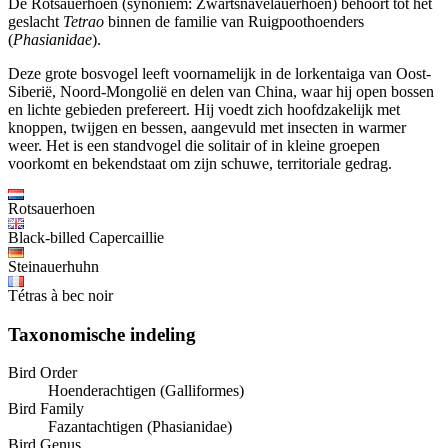
De Rotsauerhoen (synoniem: Zwartsnavelauerhoen) behoort tot het
geslacht
Tetrao
binnen de familie van Ruigpoothoenders
(
Phasianidae
).
Deze grote bosvogel leeft voornamelijk in de lorkentaiga van Oost-
Siberië, Noord-Mongolië en delen van China, waar hij open bossen
en lichte gebieden prefereert. Hij voedt zich hoofdzakelijk met
knoppen, twijgen en bessen, aangevuld met insecten in warmer
weer. Het is een standvogel die solitair of in kleine groepen
voorkomt en bekendstaat om zijn schuwe, territoriale gedrag.
Rotsauerhoen
Black-billed Capercaillie
Steinauerhuhn
Tétras à bec noir
Taxonomische indeling
Bird Order
Hoenderachtigen (Galliformes)
Bird Family
Fazantachtigen (Phasianidae)
Bird Genus