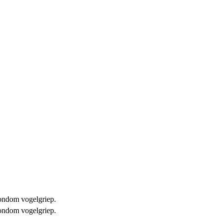
 rondom vogelgriep.
 rondom vogelgriep.