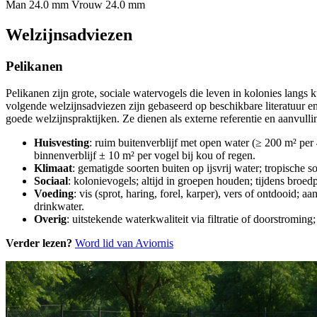
Man 24.0 mm
Vrouw 24.0 mm
Welzijnsadviezen
Pelikanen
Pelikanen zijn grote, sociale watervogels die leven in kolonies langs
volgende welzijnsadviezen zijn gebaseerd op beschikbare literatuur 
goede welzijnspraktijken. Ze dienen als externe referentie en aanvulli
Huisvesting
: ruim buitenverblijf met open water (≥ 200 m² per 
binnenverblijf ± 10 m² per vogel bij kou of regen.
Klimaat
: gematigde soorten buiten op ijsvrij water; tropische 
Sociaal
: kolonievogels; altijd in groepen houden; tijdens broe
Voeding
: vis (sprot, haring, forel, karper), vers of ontdooid;
drinkwater.
Overig
: uitstekende waterkwaliteit via filtratie of doorstromi
Verder lezen?
Word lid van Aviornis