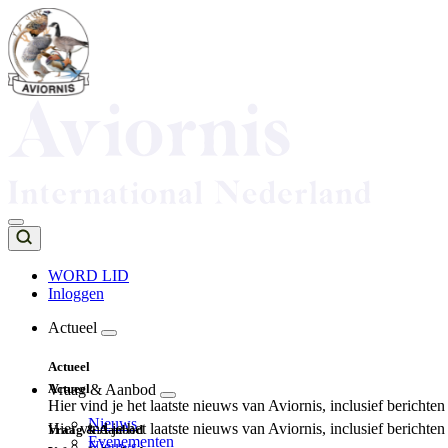
Overslaan
en
naar
de
inhoud
gaan
WORD LID
Inloggen
Top
navigation
Actueel
Main
Actueel
navigation
Actueel
Vraag & Aanbod
Hier vind je het laatste nieuws van Aviornis, inclusief berichte
Nieuws
Hier vind je het laatste nieuws van Aviornis, inclusief berichte
Vraag & Aanbod
Evenementen
Nieuws