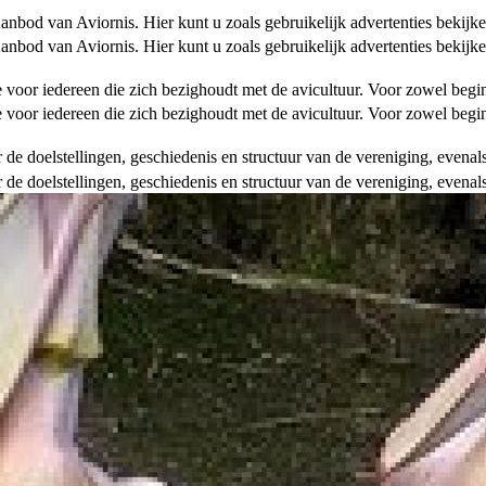
od van Aviornis. Hier kunt u zoals gebruikelijk advertenties bekijke
od van Aviornis. Hier kunt u zoals gebruikelijk advertenties bekijke
tie voor iedereen die zich bezighoudt met de avicultuur. Voor zowel be
tie voor iedereen die zich bezighoudt met de avicultuur. Voor zowel be
over de doelstellingen, geschiedenis en structuur van de vereniging, even
over de doelstellingen, geschiedenis en structuur van de vereniging, even