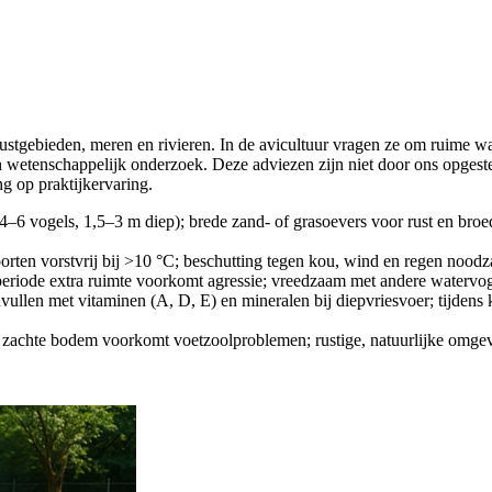
 kustgebieden, meren en rivieren. In de avicultuur vragen ze om ruime wa
en wetenschappelijk onderzoek. Deze adviezen zijn niet door ons opges
ng op praktijkervaring.
4–6 vogels, 1,5–3 m diep); brede zand- of grasoevers voor rust en broed; 
soorten vorstvrij bij >10 °C; beschutting tegen kou, wind en regen noodz
dperiode extra ruimte voorkomt agressie; vreedzaam met andere watervog
 aanvullen met vitaminen (A, D, E) en mineralen bij diepvriesvoer; tijden
ng; zachte bodem voorkomt voetzoolproblemen; rustige, natuurlijke omgev