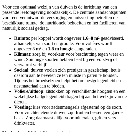
Voor een optimaal welzijn van duiven is de inrichting van een
passende leefomgeving noodzakelijk. De centrale aandachtspunten
voor een verantwoorde verzorging en huisvesting betreffen de
beschikbare ruimte, de nutritionele behoeften en het faciliteren van
natuurlijk sociaal gedrag.
Ruimte
: per koppel wordt ongeveer
1,6–8 m²
geadviseerd,
afhankelijk van soort en grootte. Voor volières wordt
ongeveer
3 m²
en
1,8 m hoogte
aangeraden.
Klimaat
: zorg bij voorkeur voor beschutting tegen weer en
wind. Sommige soorten hebben baat bij een vorstvrij of
verwarmt verblijf.
Sociaal
: duiven voelen zich prettiger in gezelschap; het is
daarom aan te bevelen ze ten minste in paren te houden.
Tijdens het broedseizoen helpt het om nestgelegenheid en
nestmateriaal aan te bieden.
Volière/uitloop
: zitstokken op verschillende hoogten en een
wekelijkse badgelegenheid dragen bij aan het welzijn van de
dieren.
Voeding
: kies voor zadenmengsels afgestemd op de soort.
Voor vruchtenetende duiven zijn fruit en bessen een goede
basis. Zorg daarnaast altijd voor mineralen, grit en vers
drinkwater.