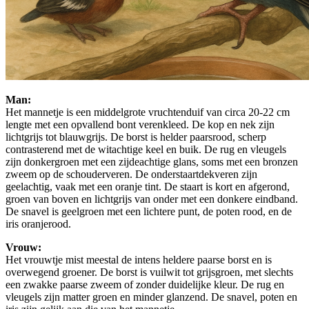
Man:
Het mannetje is een middelgrote vruchtenduif van circa 20-22 cm
lengte met een opvallend bont verenkleed. De kop en nek zijn
lichtgrijs tot blauwgrijs. De borst is helder paarsrood, scherp
contrasterend met de witachtige keel en buik. De rug en vleugels
zijn donkergroen met een zijdeachtige glans, soms met een bronzen
zweem op de schouderveren. De onderstaartdekveren zijn
geelachtig, vaak met een oranje tint. De staart is kort en afgerond,
groen van boven en lichtgrijs van onder met een donkere eindband.
De snavel is geelgroen met een lichtere punt, de poten rood, en de
iris oranjerood.
Vrouw:
Het vrouwtje mist meestal de intens heldere paarse borst en is
overwegend groener. De borst is vuilwit tot grijsgroen, met slechts
een zwakke paarse zweem of zonder duidelijke kleur. De rug en
vleugels zijn matter groen en minder glanzend. De snavel, poten en