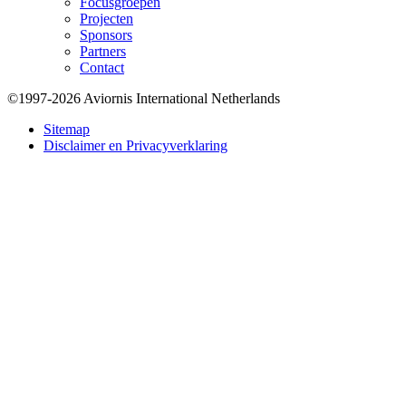
Focusgroepen
Projecten
Sponsors
Partners
Contact
©1997-2026 Aviornis International Netherlands
Bottom
Sitemap
Disclaimer en Privacyverklaring