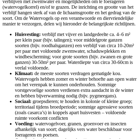
verblijven met zwemwater en mogelijkheden om te foerageren
(watervogelkorrel) en/of te grazen. De inrichting en grootte van het
verblijf hangen sterk af van de lichaamsgrootte en het gedrag van de
soort. Om de Watervogels op een verantwoorde en diervriendelijke
manier te verzorgen, delen wij hieronder de belangrijkste richtlijnen.
Huisvesting:
verblijf met vijver en landgedeelte ca. 4–6 m²
per klein paar (bijv. talingen); voor middelgrote ganzen
soorten (bijv. roodhalsganzen) een verblijf van circa 10-20m²
per paar met voldoende zwemwater, schaduwplekken en
windbescherming; voor grote soorten (bijv. zwanen en grote
ganzen) 30-50m² per paar. Waterdiepte van circa 30-60cm is
veelal voldoende.
Klimaat:
de meeste soorten verdragen gematigde kou.
Watervogels hebben zomer en winter behoefte aan open water
om het verenpak te kunnen onderhouden. Sommige
vorstgevoelige soorten verdienen extra aandacht in de winter
en hebben bijverwarming nodig (bijv. pygmeegans).
Sociaal:
groepsdieren; te houden in kolonie of kleine groep;
territoriaal tijdens broedperiode; sommige agressieve soorten
(zoals casarca’s) in koppels apart huisvesten – voldoende
ruimte voorkomt conflicten
Voeding:
watervogelvoer, granen, groenvoer en insecten
afhankelijk van soort; dagelijks vers water beschikbaar voor
foerageren en poetsen.