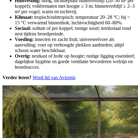
Huisvesting:
hoog, dichtbeplant buitenverblijf (20–30 m² per
koppel); volièrematen met hoogte ≥ 3 m; binnenverblijf ± 2–3
m² per vogel, warm en tochtvrij.
Klimaat:
tropisch/subtropisch; temperatuur 20–28 °C; bij <
15 °C verwarmd binnenhok; luchtvochtigheid 60–80%.
Sociaal:
solitair of per koppel; rustige soort; territoriaal rond
nest tijdens broedperiode.
Voeding:
insecten en zacht fruit; universeelvoer als
aanvulling; voer op verhoogde plekken aanbieden; altijd
schoon water beschikbaar.
Overig:
nestkast of holte op hoogte; rustige ligging essentieel;
dagelijkse hygiëne en goede ventilatie bevorderen welzijn en
broedsucces.
Verder lezen?
Word lid van Aviornis