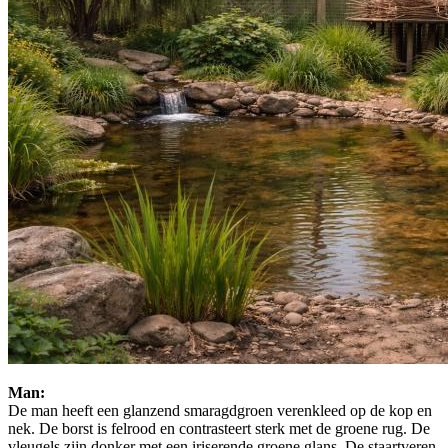
Man:
De man heeft een glanzend smaragdgroen verenkleed op de kop en
nek. De borst is felrood en contrasteert sterk met de groene rug. De
vleugels zijn donker met een iriserende groene glans. De staartveren