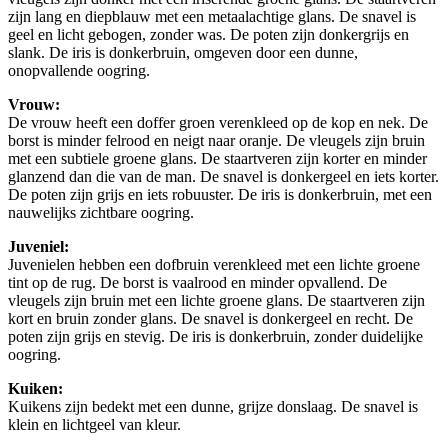
zijn lang en diepblauw met een metaalachtige glans. De snavel is
geel en licht gebogen, zonder was. De poten zijn donkergrijs en
slank. De iris is donkerbruin, omgeven door een dunne,
onopvallende oogring.
Vrouw:
De vrouw heeft een doffer groen verenkleed op de kop en nek. De
borst is minder felrood en neigt naar oranje. De vleugels zijn bruin
met een subtiele groene glans. De staartveren zijn korter en minder
glanzend dan die van de man. De snavel is donkergeel en iets korter.
De poten zijn grijs en iets robuuster. De iris is donkerbruin, met een
nauwelijks zichtbare oogring.
Juveniel:
Juvenielen hebben een dofbruin verenkleed met een lichte groene
tint op de rug. De borst is vaalrood en minder opvallend. De
vleugels zijn bruin met een lichte groene glans. De staartveren zijn
kort en bruin zonder glans. De snavel is donkergeel en recht. De
poten zijn grijs en stevig. De iris is donkerbruin, zonder duidelijke
oogring.
Kuiken:
Kuikens zijn bedekt met een dunne, grijze donslaag. De snavel is
klein en lichtgeel van kleur.