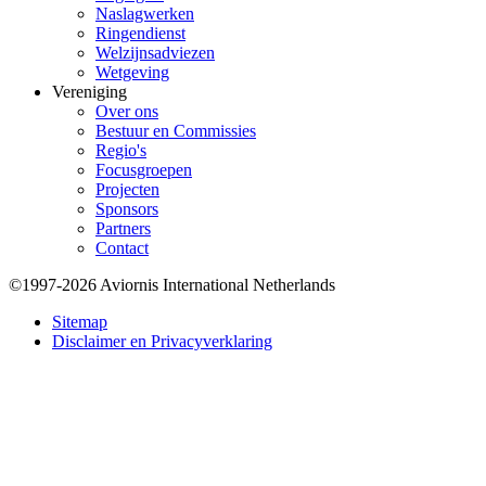
Naslagwerken
Ringendienst
Welzijnsadviezen
Wetgeving
Vereniging
Over ons
Bestuur en Commissies
Regio's
Focusgroepen
Projecten
Sponsors
Partners
Contact
©1997-2026 Aviornis International Netherlands
Bottom
Sitemap
Disclaimer en Privacyverklaring