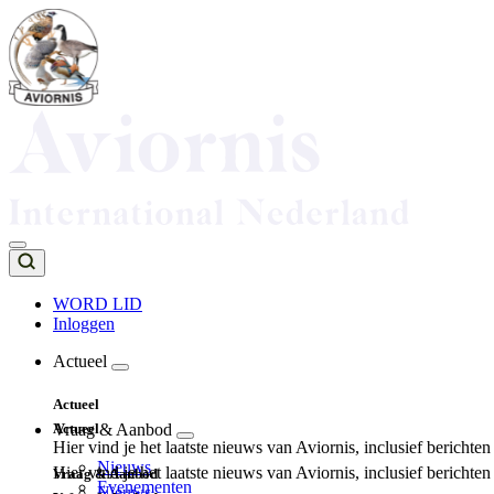
Overslaan
en
naar
de
inhoud
gaan
WORD LID
Inloggen
Top
navigation
Actueel
Main
Actueel
navigation
Actueel
Vraag & Aanbod
Hier vind je het laatste nieuws van Aviornis, inclusief berichte
Nieuws
Hier vind je het laatste nieuws van Aviornis, inclusief berichte
Vraag & Aanbod
Evenementen
Nieuws