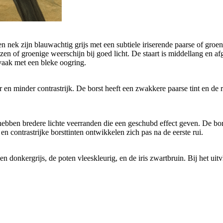
nek zijn blauwachtig grijs met een subtiele iriserende paarse of groenig
nzen of groenige weerschijn bij goed licht. De staart is middellang en a
 vaak met een bleke oogring.
r en minder contrastrijk. De borst heeft een zwakkere paarse tint en de 
 hebben bredere lichte veerranden die een geschubd effect geven. De bors
 en contrastrijke borsttinten ontwikkelen zich pas na de eerste rui.
en donkergrijs, de poten vleeskleurig, en de iris zwartbruin. Bij het uit