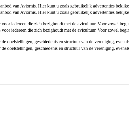
od van Aviornis. Hier kunt u zoals gebruikelijk advertenties bekijke
od van Aviornis. Hier kunt u zoals gebruikelijk advertenties bekijke
tie voor iedereen die zich bezighoudt met de avicultuur. Voor zowel be
tie voor iedereen die zich bezighoudt met de avicultuur. Voor zowel be
over de doelstellingen, geschiedenis en structuur van de vereniging, even
over de doelstellingen, geschiedenis en structuur van de vereniging, even