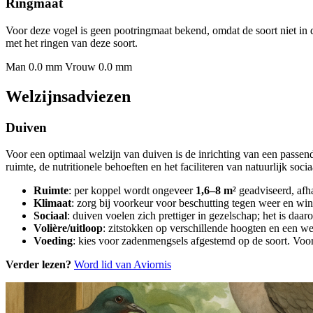
Ringmaat
Voor deze vogel is geen pootringmaat bekend, omdat de soort niet in 
met het ringen van deze soort.
Man 0.0 mm
Vrouw 0.0 mm
Welzijnsadviezen
Duiven
Voor een optimaal welzijn van duiven is de inrichting van een passe
ruimte, de nutritionele behoeften en het faciliteren van natuurlijk soci
Ruimte
: per koppel wordt ongeveer
1,6–8 m²
geadviseerd, afha
Klimaat
: zorg bij voorkeur voor beschutting tegen weer en win
Sociaal
: duiven voelen zich prettiger in gezelschap; het is daa
Volière/uitloop
: zitstokken op verschillende hoogten en een we
Voeding
: kies voor zadenmengsels afgestemd op de soort. Voor 
Verder lezen?
Word lid van Aviornis