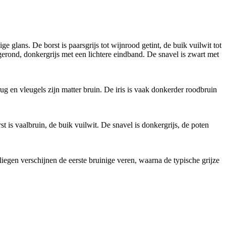
e glans. De borst is paarsgrijs tot wijnrood getint, de buik vuilwit tot
fgerond, donkergrijs met een lichtere eindband. De snavel is zwart met
rug en vleugels zijn matter bruin. De iris is vaak donkerder roodbruin
t is vaalbruin, de buik vuilwit. De snavel is donkergrijs, de poten
vliegen verschijnen de eerste bruinige veren, waarna de typische grijze