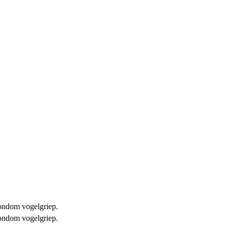
 rondom vogelgriep.
 rondom vogelgriep.