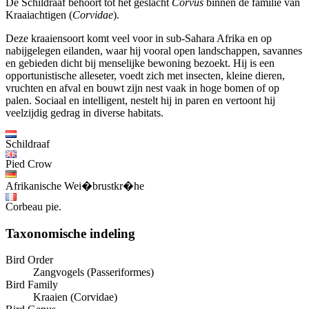
De Schildraaf behoort tot het geslacht
Corvus
binnen de familie van
Kraaiachtigen (
Corvidae
).
Deze kraaiensoort komt veel voor in sub-Sahara Afrika en op
nabijgelegen eilanden, waar hij vooral open landschappen, savannes
en gebieden dicht bij menselijke bewoning bezoekt. Hij is een
opportunistische alleseter, voedt zich met insecten, kleine dieren,
vruchten en afval en bouwt zijn nest vaak in hoge bomen of op
palen. Sociaal en intelligent, nestelt hij in paren en vertoont hij
veelzijdig gedrag in diverse habitats.
Schildraaf
Pied Crow
Afrikanische Wei�brustkr�he
Corbeau pie.
Taxonomische indeling
Bird Order
Zangvogels (Passeriformes)
Bird Family
Kraaien (Corvidae)