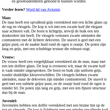
én grootouderdieren getoond te kunnen worden.
Verder lezen?
Word lid van Aviornis
Man:
De man heeft een opvallend grijs verenkleed met een lichte glans op
de rug en vleugels. De kop is wit met een zwarte kuif die elegant
naar achteren valt. De borst is lichtgrijs, terwijl de buik een iets
donkerdere tint heeft. De vleugels vertonen zwarte uiteinden die
contrasteren met de lichtere dekveren. De snavel is geel met een
grijze punt, en de naakte huid rond de ogen is oranje. De poten zijn
lang en grijs, met een schubbige textuur die robuust oogt.
Vrouw:
De vrouw heeft een vergelijkbaar verenkleed als de man, maar met
een iets doffere glans. De kop is eveneens wit, maar de zwarte kuif
is vaak minder uitgesproken. De borst en buik zijn uniform grijs,
zonder duidelijke kleurverschillen. De vleugels hebben zwarte
uiteinden, maar de dekveren zijn minder contrasterend. De snavel is
geel met een subtiele grijze punt, en de oranje huid rond de ogen is
minder fel. De poten zijn lang en grijs, met een iets fijnere structuur
dan bij de man.
Juveniel:
Juvenielen hebben een doffer verenkleed met een bruine tint op de
rug en vleugels. De kop is lichtbruin met een minder opvallende kuif