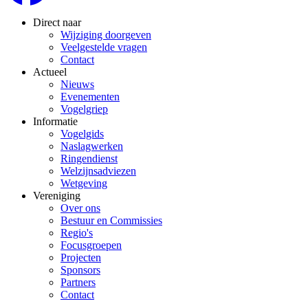
Direct naar
Wijziging doorgeven
Veelgestelde vragen
Contact
Actueel
Nieuws
Evenementen
Vogelgriep
Informatie
Vogelgids
Naslagwerken
Ringendienst
Welzijnsadviezen
Wetgeving
Vereniging
Over ons
Bestuur en Commissies
Regio's
Focusgroepen
Projecten
Sponsors
Partners
Contact