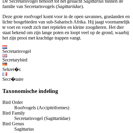
De Secretarisvogel behoort tot het geslacht
Sagittarius
binnen de
familie van Secretarisvogels (
Sagittariidae
).
Deze grote roofvogel komt voor in de open savannes, graslanden en
lichte bosgebieden van sub-Saharisch Afrika. Hij jaagt voornamelijk
te voet en voedt zich met reptielen en kleine zoogdieren. Het dier
staat bekend om zijn lange poten en loopt veel op de grond, waarbij
het zijn prooi met krachtige trappen vangt.
Secretarisvogel
Secretarybird
Sekret�r.
Secr�taire
Taxonomische indeling
Bird Order
Roofvogels (Accipitriformes)
Bird Family
Secretarisvogel (Sagittariidae)
Bird Genus
Sagittarius