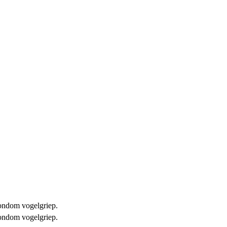
 rondom vogelgriep.
 rondom vogelgriep.