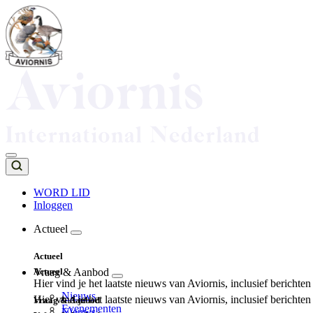
Overslaan
en
naar
de
inhoud
gaan
WORD LID
Inloggen
Top
navigation
Actueel
Main
Actueel
navigation
Actueel
Vraag & Aanbod
Hier vind je het laatste nieuws van Aviornis, inclusief berichte
Nieuws
Hier vind je het laatste nieuws van Aviornis, inclusief berichte
Vraag & Aanbod
Evenementen
Nieuws