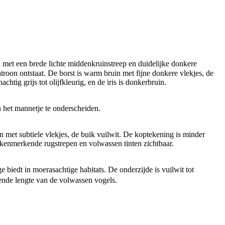
 met een brede lichte middenkruinstreep en duidelijke donkere
roon ontstaat. De borst is warm bruin met fijne donkere vlekjes, de
tig grijs tot olijfkleurig, en de iris is donkerbruin.
an het mannetje te onderscheiden.
in met subtiele vlekjes, de buik vuilwit. De koptekening is minder
de kenmerkende rugstrepen en volwassen tinten zichtbaar.
biedt in moerasachtige habitats. De onderzijde is vuilwit tot
kende lengte van de volwassen vogels.