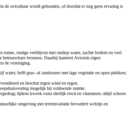
in de avicultuur wordt gehouden, of doordat er nog geen ervaring is
om ruime, rustige verblijven met ondiep water, zachte bodem en veel
e betrouwbare bronnen. Daarbij hanteert Aviornis eigen
en de vereniging.
jf water, helft gras- of zandzones met lage vegetatie en open plekken;
geventileerd en beschut tegen wind en regen.
groepshuisvesting mogelijk bij voldoende ruimte.
edrag; tijdens kweek extra dierlijk eiwit en vitaminen; altijd schoon
tuurlijke omgeving met terreinvariatie bevordert welzijn en