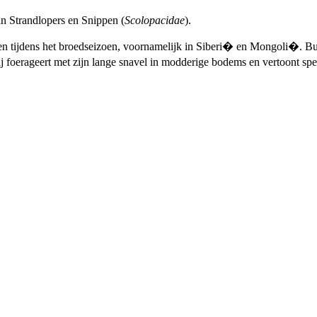
an Strandlopers en Snippen (
Scolopacidae
).
den tijdens het broedseizoen, voornamelijk in Siberi� en Mongoli�. Bui
j foerageert met zijn lange snavel in modderige bodems en vertoont spe