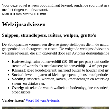
Voor deze vogel is geen pootringmaat bekend, omdat de soort niet in 
met het ringen van deze soort.
Man 0.0 mm
Vrouw 0.0 mm
Welzijnsadviezen
Snippen, strandlopers, ruiters, wulpen, grutto's
De Scolopacidae vormen een diverse groep steltlopers die in de natuu
gelegenheid tot foerageren en rusten. De volgende welzijnsadviezen 
welzijnsadviezen, die zijn opgesteld door een Aviornis deskundigenpan
Huisvesting
: ruim buitenverblijf (50–80 m² per paar) met ondi
stenen of wortels als rustplaatsen; binnenverblijf ± 4 m² per paa
Klimaat
: goed koudetolerant; jaarrond buiten te houden met ijs
Sociaal
: leven in paren of kleine groepen; tijdens broedperiode
Voeding
: insecten, wormen, larven, kreeftachtigen en watervog
zwem- en drinkwater.
Overig
: uitstekende waterkwaliteit en bodemhygiëne essentieel
broedsucces.
Verder lezen?
Word lid van Aviornis