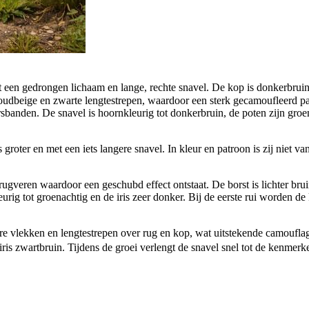
 een gedrongen lichaam en lange, rechte snavel. De kop is donkerbruin
oudbeige en zwarte lengtestrepen, waardoor een sterk gecamoufleerd pat
banden. De snavel is hoornkleurig tot donkerbruin, de poten zijn groenach
groter en met een iets langere snavel. In kleur en patroon is zij niet v
rugveren waardoor een geschubd effect ontstaat. De borst is lichter bru
kleurig tot groenachtig en de iris zeer donker. Bij de eerste rui worden 
 vlekken en lengtestrepen over rug en kop, wat uitstekende camouflage 
iris zwartbruin. Tijdens de groei verlengt de snavel snel tot de kenmer