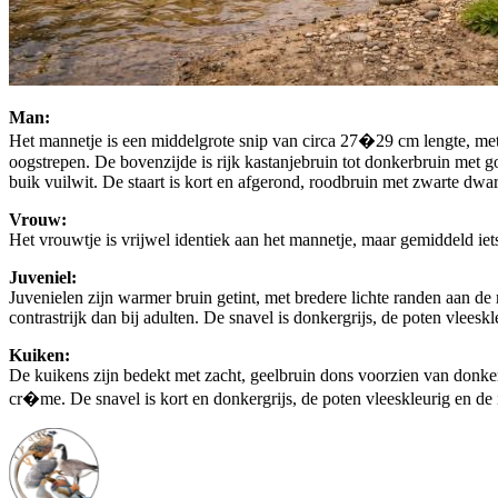
Man:
Het mannetje is een middelgrote snip van circa 27�29 cm lengte, met
oogstrepen. De bovenzijde is rijk kastanjebruin tot donkerbruin met g
buik vuilwit. De staart is kort en afgerond, roodbruin met zwarte dwars
Vrouw:
Het vrouwtje is vrijwel identiek aan het mannetje, maar gemiddeld iets 
Juveniel:
Juvenielen zijn warmer bruin getint, met bredere lichte randen aan de 
contrastrijk dan bij adulten. De snavel is donkergrijs, de poten vlees
Kuiken:
De kuikens zijn bedekt met zacht, geelbruin dons voorzien van donkere
cr�me. De snavel is kort en donkergrijs, de poten vleeskleurig en de 