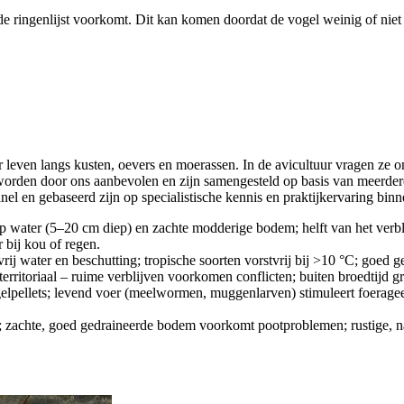
de ringenlijst voorkomt. Dit kan komen doordat de vogel weinig of niet 
r leven langs kusten, oevers en moerassen. In de avicultuur vragen ze 
worden door ons aanbevolen en zijn samengesteld op basis van meerder
el en gebaseerd zijn op specialistische kennis en praktijkervaring binn
ep water (5–20 cm diep) en zachte modderige bodem; helft van het verbli
r bij kou of regen.
vrij water en beschutting; tropische soorten vorstvrij bij >10 °C; goed 
 territoriaal – ruime verblijven voorkomen conflicten; buiten broedtijd 
elpellets; levend voer (meelwormen, muggenlarven) stimuleert foerageerg
; zachte, goed gedraineerde bodem voorkomt pootproblemen; rustige, na