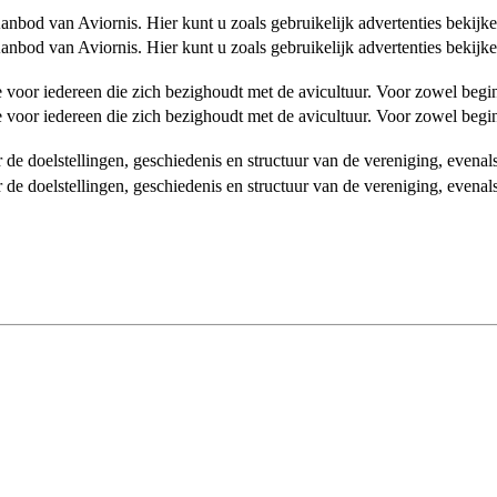
od van Aviornis. Hier kunt u zoals gebruikelijk advertenties bekijke
od van Aviornis. Hier kunt u zoals gebruikelijk advertenties bekijke
tie voor iedereen die zich bezighoudt met de avicultuur. Voor zowel be
tie voor iedereen die zich bezighoudt met de avicultuur. Voor zowel be
over de doelstellingen, geschiedenis en structuur van de vereniging, even
over de doelstellingen, geschiedenis en structuur van de vereniging, even