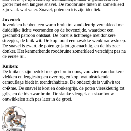
groter met een langere snavel. De roodbruine tinten in zomerkleed
zijn vaak wat valer. Snavel, poten en iris zijn identiek.
Juveniel:
Juvenielen hebben een warm bruin tot zandkleurig verenkleed met
duidelijke lichte veerranden op de bovenzijde, waardoor een
geschubd patroon ontstaat. De borst is lichtbeige met donkere
streepjes, de buik wit. De kop toont een zwakke wenkbrauwstreep.
De snavel is zwart, de poten grijs tot groenachtig, en de iris zeer
donker. Het kenmerkende roodbruine zomerkleed verschijnt pas na
de eerste rui.
Kuiken:
De kuikens zijn bedekt met geelbruin dons, voorzien van donkere
vlekken en lengtestrepen over rug en kop, wat uitstekende
camouflage biedt in toendrahabitats. De onderzijde is vuilwit tot
cr�me. De snavel is kort en donkergrijs, de poten vleeskleurig tot
grijs, en de iris zwartbruin. De slanke vleugel- en staartbouw
ontwikkelen zich pas later in de groei.