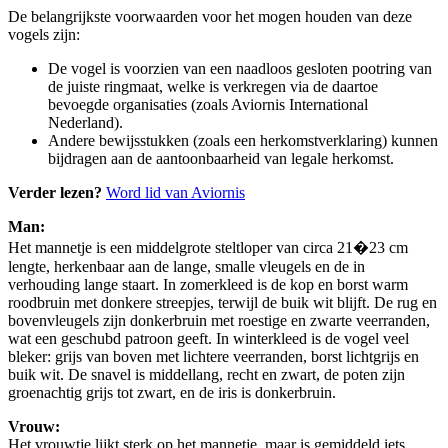
De belangrijkste voorwaarden voor het mogen houden van deze
vogels zijn:
De vogel is voorzien van een naadloos gesloten pootring van
de juiste ringmaat, welke is verkregen via de daartoe
bevoegde organisaties (zoals Aviornis International
Nederland).
Andere bewijsstukken (zoals een herkomstverklaring) kunnen
bijdragen aan de aantoonbaarheid van legale herkomst.
Verder lezen?
Word lid van Aviornis
Man:
Het mannetje is een middelgrote steltloper van circa 21�23 cm
lengte, herkenbaar aan de lange, smalle vleugels en de in
verhouding lange staart. In zomerkleed is de kop en borst warm
roodbruin met donkere streepjes, terwijl de buik wit blijft. De rug en
bovenvleugels zijn donkerbruin met roestige en zwarte veerranden,
wat een geschubd patroon geeft. In winterkleed is de vogel veel
bleker: grijs van boven met lichtere veerranden, borst lichtgrijs en
buik wit. De snavel is middellang, recht en zwart, de poten zijn
groenachtig grijs tot zwart, en de iris is donkerbruin.
Vrouw:
Het vrouwtje lijkt sterk op het mannetje, maar is gemiddeld iets