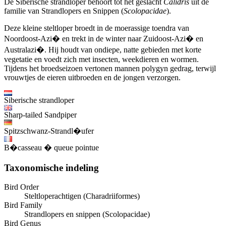
De Siberische strandloper behoort tot het geslacht
Calidris
uit de
familie van Strandlopers en Snippen (
Scolopacidae
).
Deze kleine steltloper broedt in de moerassige toendra van
Noordoost-Azi� en trekt in de winter naar Zuidoost-Azi� en
Australazi�. Hij houdt van ondiepe, natte gebieden met korte
vegetatie en voedt zich met insecten, weekdieren en wormen.
Tijdens het broedseizoen vertonen mannen polygyn gedrag, terwijl
vrouwtjes de eieren uitbroeden en de jongen verzorgen.
Siberische strandloper
Sharp-tailed Sandpiper
Spitzschwanz-Strandl�ufer
B�casseau � queue pointue
Taxonomische indeling
Bird Order
Steltloperachtigen (Charadriiformes)
Bird Family
Strandlopers en snippen (Scolopacidae)
Bird Genus