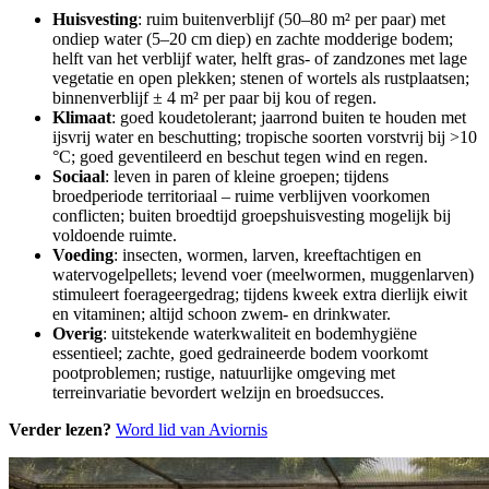
Huisvesting
: ruim buitenverblijf (50–80 m² per paar) met
ondiep water (5–20 cm diep) en zachte modderige bodem;
helft van het verblijf water, helft gras- of zandzones met lage
vegetatie en open plekken; stenen of wortels als rustplaatsen;
binnenverblijf ± 4 m² per paar bij kou of regen.
Klimaat
: goed koudetolerant; jaarrond buiten te houden met
ijsvrij water en beschutting; tropische soorten vorstvrij bij >10
°C; goed geventileerd en beschut tegen wind en regen.
Sociaal
: leven in paren of kleine groepen; tijdens
broedperiode territoriaal – ruime verblijven voorkomen
conflicten; buiten broedtijd groepshuisvesting mogelijk bij
voldoende ruimte.
Voeding
: insecten, wormen, larven, kreeftachtigen en
watervogelpellets; levend voer (meelwormen, muggenlarven)
stimuleert foerageergedrag; tijdens kweek extra dierlijk eiwit
en vitaminen; altijd schoon zwem- en drinkwater.
Overig
: uitstekende waterkwaliteit en bodemhygiëne
essentieel; zachte, goed gedraineerde bodem voorkomt
pootproblemen; rustige, natuurlijke omgeving met
terreinvariatie bevordert welzijn en broedsucces.
Verder lezen?
Word lid van Aviornis