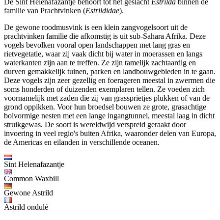
De Sint Helenafazantje behoort tot het geslacht
Estrilda
binnen de
familie van Prachtvinken (
Estrildidae
).
De gewone roodmusvink is een klein zangvogelsoort uit de
prachtvinken familie die afkomstig is uit sub-Sahara Afrika. Deze
vogels bevolken vooral open landschappen met lang gras en
rietvegetatie, waar zij vaak dicht bij water in moerassen en langs
waterkanten zijn aan te treffen. Ze zijn tamelijk zachtaardig en
durven gemakkelijk tuinen, parken en landbouwgebieden in te gaan.
Deze vogels zijn zeer gezellig en foerageren meestal in zwermen die
soms honderden of duizenden exemplaren tellen. Ze voeden zich
voornamelijk met zaden die zij van grassprietjes plukken of van de
grond oppikken. Voor hun broedsel bouwen ze grote, grasachtige
bolvormige nesten met een lange ingangtunnel, meestal laag in dicht
struikgewas. De soort is wereldwijd verspreid geraakt door
invoering in veel regio's buiten Afrika, waaronder delen van Europa,
de Americas en eilanden in verschillende oceanen.
Sint Helenafazantje
Common Waxbill
Gewone Astrild
Astrild ondulé