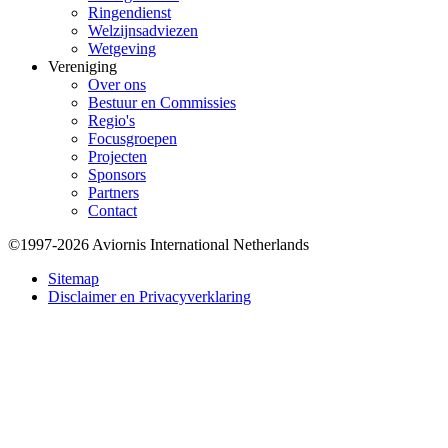
Ringendienst
Welzijnsadviezen
Wetgeving
Vereniging
Over ons
Bestuur en Commissies
Regio's
Focusgroepen
Projecten
Sponsors
Partners
Contact
©1997-2026 Aviornis International Netherlands
Bottom
Sitemap
Disclaimer en Privacyverklaring