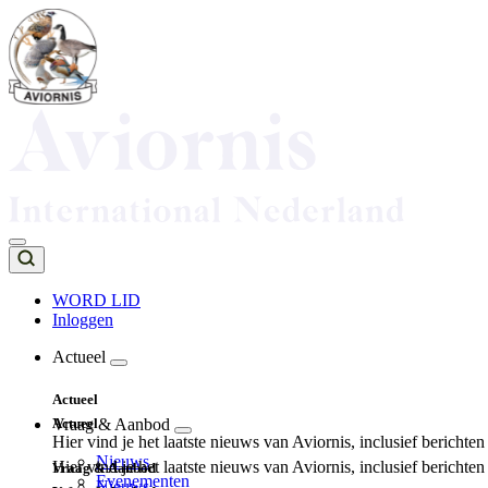
Overslaan
en
naar
de
inhoud
gaan
WORD LID
Inloggen
Top
navigation
Actueel
Main
Actueel
navigation
Actueel
Vraag & Aanbod
Hier vind je het laatste nieuws van Aviornis, inclusief berichte
Nieuws
Hier vind je het laatste nieuws van Aviornis, inclusief berichte
Vraag & Aanbod
Evenementen
Nieuws