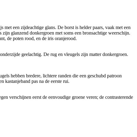
s met een zijdeachtige glans. De borst is helder paars, vaak met een
ls zijn glanzend donkergroen met soms een bronsachtige weerschijn.
t, de poten rood, en de iris oranjerood.
 onderzijde geelachtig. De rug en vleugels zijn matter donkergroen.
ugels hebben bredere, lichtere randen die een geschubd patroon
en kastanjeband pas na de eerste rui.
vliegen verschijnen eerst de eenvoudige groene veren; de contrasterende