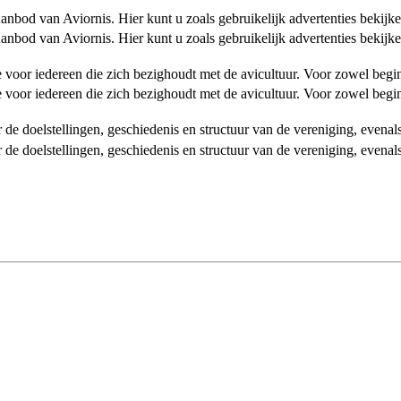
od van Aviornis. Hier kunt u zoals gebruikelijk advertenties bekijke
od van Aviornis. Hier kunt u zoals gebruikelijk advertenties bekijke
tie voor iedereen die zich bezighoudt met de avicultuur. Voor zowel be
tie voor iedereen die zich bezighoudt met de avicultuur. Voor zowel be
over de doelstellingen, geschiedenis en structuur van de vereniging, even
over de doelstellingen, geschiedenis en structuur van de vereniging, even