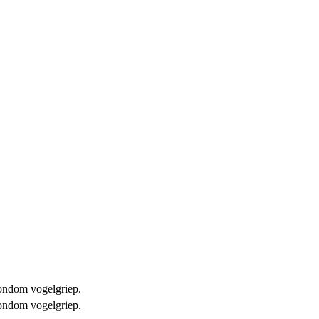
 rondom vogelgriep.
 rondom vogelgriep.