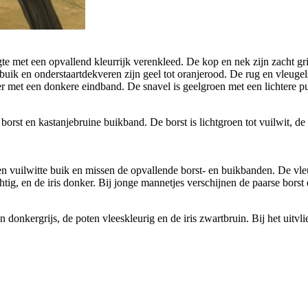
e met een opvallend kleurrijk verenkleed. De kop en nek zijn zacht grij
buik en onderstaartdekveren zijn geel tot oranjerood. De rug en vleuge
er met een donkere eindband. De snavel is geelgroen met een lichtere pun
orst en kastanjebruine buikband. De borst is lichtgroen tot vuilwit, de
en vuilwitte buik en missen de opvallende borst- en buikbanden. De vle
tig, en de iris donker. Bij jonge mannetjes verschijnen de paarse borst 
en donkergrijs, de poten vleeskleurig en de iris zwartbruin. Bij het uit