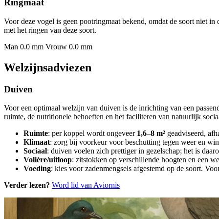
Ringmaat
Voor deze vogel is geen pootringmaat bekend, omdat de soort niet in 
met het ringen van deze soort.
Man 0.0 mm
Vrouw 0.0 mm
Welzijnsadviezen
Duiven
Voor een optimaal welzijn van duiven is de inrichting van een passe
ruimte, de nutritionele behoeften en het faciliteren van natuurlijk soci
Ruimte
: per koppel wordt ongeveer
1,6–8 m²
geadviseerd, afha
Klimaat
: zorg bij voorkeur voor beschutting tegen weer en win
Sociaal
: duiven voelen zich prettiger in gezelschap; het is daa
Volière/uitloop
: zitstokken op verschillende hoogten en een we
Voeding
: kies voor zadenmengsels afgestemd op de soort. Voor 
Verder lezen?
Word lid van Aviornis