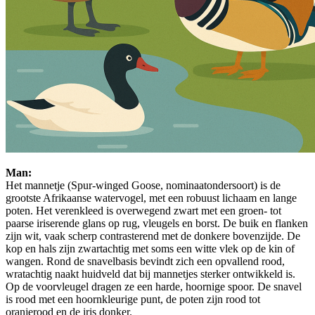
Man:
Het mannetje (Spur-winged Goose, nominaatondersoort) is de
grootste Afrikaanse watervogel, met een robuust lichaam en lange
poten. Het verenkleed is overwegend zwart met een groen- tot
paarse iriserende glans op rug, vleugels en borst. De buik en flanken
zijn wit, vaak scherp contrasterend met de donkere bovenzijde. De
kop en hals zijn zwartachtig met soms een witte vlek op de kin of
wangen. Rond de snavelbasis bevindt zich een opvallend rood,
wratachtig naakt huidveld dat bij mannetjes sterker ontwikkeld is.
Op de voorvleugel dragen ze een harde, hoornige spoor. De snavel
is rood met een hoornkleurige punt, de poten zijn rood tot
oranjerood en de iris donker.