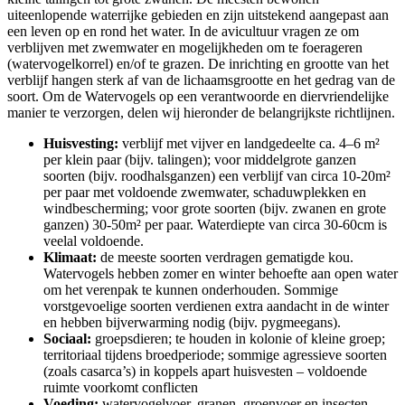
uiteenlopende waterrijke gebieden en zijn uitstekend aangepast aan
een leven op en rond het water. In de avicultuur vragen ze om
verblijven met zwemwater en mogelijkheden om te foerageren
(watervogelkorrel) en/of te grazen. De inrichting en grootte van het
verblijf hangen sterk af van de lichaamsgrootte en het gedrag van de
soort. Om de Watervogels op een verantwoorde en diervriendelijke
manier te verzorgen, delen wij hieronder de belangrijkste richtlijnen.
Huisvesting:
verblijf met vijver en landgedeelte ca. 4–6 m²
per klein paar (bijv. talingen); voor middelgrote ganzen
soorten (bijv. roodhalsganzen) een verblijf van circa 10-20m²
per paar met voldoende zwemwater, schaduwplekken en
windbescherming; voor grote soorten (bijv. zwanen en grote
ganzen) 30-50m² per paar. Waterdiepte van circa 30-60cm is
veelal voldoende.
Klimaat:
de meeste soorten verdragen gematigde kou.
Watervogels hebben zomer en winter behoefte aan open water
om het verenpak te kunnen onderhouden. Sommige
vorstgevoelige soorten verdienen extra aandacht in de winter
en hebben bijverwarming nodig (bijv. pygmeegans).
Sociaal:
groepsdieren; te houden in kolonie of kleine groep;
territoriaal tijdens broedperiode; sommige agressieve soorten
(zoals casarca’s) in koppels apart huisvesten – voldoende
ruimte voorkomt conflicten
Voeding:
watervogelvoer, granen, groenvoer en insecten