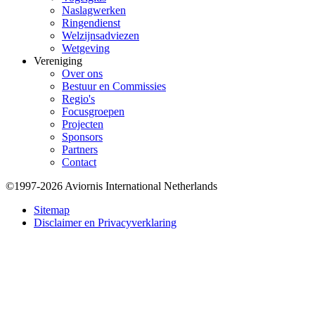
Naslagwerken
Ringendienst
Welzijnsadviezen
Wetgeving
Vereniging
Over ons
Bestuur en Commissies
Regio's
Focusgroepen
Projecten
Sponsors
Partners
Contact
©1997-2026 Aviornis International Netherlands
Bottom
Sitemap
Disclaimer en Privacyverklaring