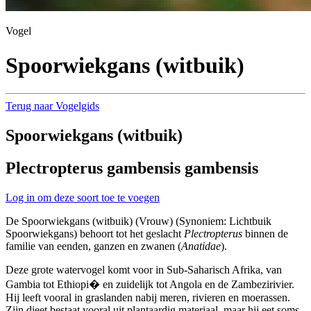
Vogel
Spoorwiekgans (witbuik)
Terug naar Vogelgids
Spoorwiekgans (witbuik)
Plectropterus gambensis gambensis
Log in om deze soort toe te voegen
De Spoorwiekgans (witbuik) (Vrouw) (Synoniem: Lichtbuik
Spoorwiekgans) behoort tot het geslacht
Plectropterus
binnen de
familie van eenden, ganzen en zwanen (
Anatidae
).
Deze grote watervogel komt voor in Sub-Saharisch Afrika, van
Gambia tot Ethiopi� en zuidelijk tot Angola en de Zambezirivier.
Hij leeft vooral in graslanden nabij meren, rivieren en moerassen.
Zijn dieet bestaat vooral uit plantaardig materiaal, maar hij eet soms