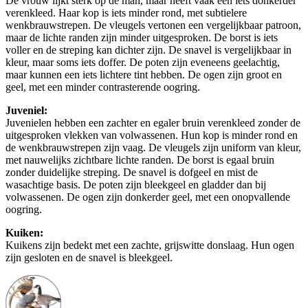
De vrouw lijkt sterk op de man, maar heeft vaak een iets donkerder
verenkleed. Haar kop is iets minder rond, met subtielere
wenkbrauwstrepen. De vleugels vertonen een vergelijkbaar patroon,
maar de lichte randen zijn minder uitgesproken. De borst is iets
voller en de streping kan dichter zijn. De snavel is vergelijkbaar in
kleur, maar soms iets doffer. De poten zijn eveneens geelachtig,
maar kunnen een iets lichtere tint hebben. De ogen zijn groot en
geel, met een minder contrasterende oogring.
Juveniel:
Juvenielen hebben een zachter en egaler bruin verenkleed zonder de
uitgesproken vlekken van volwassenen. Hun kop is minder rond en
de wenkbrauwstrepen zijn vaag. De vleugels zijn uniform van kleur,
met nauwelijks zichtbare lichte randen. De borst is egaal bruin
zonder duidelijke streping. De snavel is dofgeel en mist de
wasachtige basis. De poten zijn bleekgeel en gladder dan bij
volwassenen. De ogen zijn donkerder geel, met een onopvallende
oogring.
Kuiken:
Kuikens zijn bedekt met een zachte, grijswitte donslaag. Hun ogen
zijn gesloten en de snavel is bleekgeel.