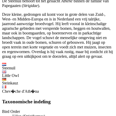
De Steenuil behoort tot het geslacht
Athene
binnen de familie van
Papegaaien (
Strigidae
).
Deze kleine, gedrongen uil komt voor in grote delen van Zuid-,
West- en Midden-Europa en is in Nederland een vrij talrijke,
jaarrond aanwezige broedvogel. Hij leeft vooral in kleinschalige
agrarische gebieden met verspreide bomen, heggen en houtwallen,
maar ook in boomgaarden, op boerenerven en in parkachtige
landschappen. De vogel schuwt de menselijke omgeving niet en
broedt vaak in oude bomen, schuren of gebouwen. Hij jaagt op
open terrein met korte vegetatie en voedt zich met muizen, insecten
en regenwormen. Overdag is hij vaak rustig, maar bij zonlicht zit hij
graag op een uitkijkpost om te doezelen, altijd alert op gevaar.
Steenuil
Little Owl
Steinkauz
Chev�che d'Ath�na
Taxonomische indeling
Bird Order