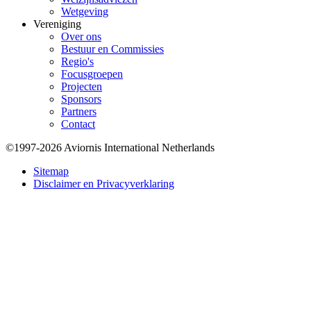
Wetgeving
Vereniging
Over ons
Bestuur en Commissies
Regio's
Focusgroepen
Projecten
Sponsors
Partners
Contact
©1997-2026 Aviornis International Netherlands
Bottom
Sitemap
Disclaimer en Privacyverklaring