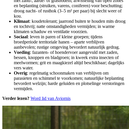
met zand-, aarde- of grasbodem; afwisseling van open zones
en beplanting (struiken, varens, coniferen) voor beschutting;
droog nacht- of rusthok (3–5 m² per paar) bij slecht weer of
kou.
Klimaat
: koudetolerant; jaarrond buiten te houden mits droog
en tochtvrij; natte omstandigheden vermijden; in warme
klimaten schaduw en ventilatie voorzien.
Sociaal
: leven in paren of kleine groepen; tijdens
broedperiode territoriale hanen – aparte verblijven
aanbevolen; rustige omgeving bevordert natuurlijk gedrag.
Voeding
: fazanten- of hoendervoer aangevuld met zaden,
bessen, knoppen en bladgroen; in kweek extra insecten of
meelwormen; grit en maagkiezel altijd beschikbaar; dagelijks
vers water.
Overig
: regelmatig schoonmaken van verblijven om
parasieten en schimmel te voorkomen; natuurlijke beplanting
bevordert welzijn; harde geluiden en plotselinge verstoringen
vermijden.
Verder lezen?
Word lid van Aviornis