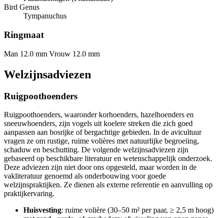
Bird Genus
Tympanuchus
Ringmaat
Man 12.0 mm
Vrouw 12.0 mm
Welzijnsadviezen
Ruigpoothoenders
Ruigpoothoenders, waaronder korhoenders, hazelhoenders en
sneeuwhoenders, zijn vogels uit koelere streken die zich goed
aanpassen aan bosrijke of bergachtige gebieden. In de avicultuur
vragen ze om rustige, ruime volières met natuurlijke begroeiing,
schaduw en beschutting. De volgende welzijnsadviezen zijn
gebaseerd op beschikbare literatuur en wetenschappelijk onderzoek.
Deze adviezen zijn niet door ons opgesteld, maar worden in de
vakliteratuur genoemd als onderbouwing voor goede
welzijnspraktijken. Ze dienen als externe referentie en aanvulling op
praktijkervaring.
Huisvesting
: ruime volière (30–50 m² per paar, ≥ 2,5 m hoog)