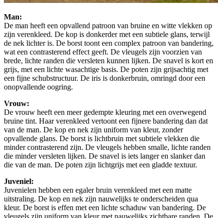
Man:
De man heeft een opvallend patroon van bruine en witte vlekken op
zijn verenkleed. De kop is donkerder met een subtiele glans, terwijl
de nek lichter is. De borst toont een complex patroon van bandering,
wat een contrasterend effect geeft. De vleugels zijn voorzien van
brede, lichte randen die versleten kunnen lijken. De snavel is kort en
grijs, met een lichte wasachtige basis. De poten zijn grijsachtig met
een fijne schubstructuur. De iris is donkerbruin, omringd door een
onopvallende oogring.
Vrouw:
De vrouw heeft een meer gedempte kleuring met een overwegend
bruine tint. Haar verenkleed vertoont een fijnere bandering dan dat
van de man. De kop en nek zijn uniform van kleur, zonder
opvallende glans. De borst is lichtbruin met subtiele vlekken die
minder contrasterend zijn. De vleugels hebben smalle, lichte randen
die minder versleten lijken. De snavel is iets langer en slanker dan
die van de man. De poten zijn lichtgrijs met een gladde textuur.
Juveniel:
Juvenielen hebben een egaler bruin verenkleed met een matte
uitstraling. De kop en nek zijn nauwelijks te onderscheiden qua
kleur. De borst is effen met een lichte schaduw van bandering. De
vleugels zijn uniform van kleur met nauwelijks zichtbare randen. De