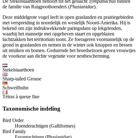
De Stekelstaarthoen behoort tot het geslacht
Tympanuchus
binnen
de familie van Ruigpoothoenders (
Phasianidae
).
Deze middelgrote vogel leeft in open graslanden en prairiegebieden
met verspreiding in noordelijk en westelijk Noord-Amerika. Hij is
bekend om zijn indrukwekkende paringsdans op lekgrienden,
waarbij het mannetje met opgeheven staart en opgeblazen
luchtzakken het territorium toont. Ze foerageren voornamelijk op de
grond in graslanden en nemen in de winter ook knoppen en bessen
uit struiken en bomen. Gedurende het broedseizoen geven vrouwtjes
de voorkeur aan dichte vegetatie voor nestbescherming.
Stekelstaarthoen
Sharp-tailed Grouse
Schweifhuhn
Tétras à queue fine
Taxonomische indeling
Bird Order
Hoenderachtigen (Galliformes)
Bird Family
Fazantachtigen (Phasianidae)