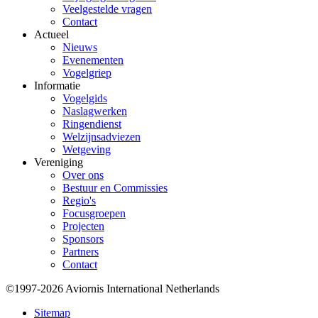
Veelgestelde vragen
Contact
Actueel
Nieuws
Evenementen
Vogelgriep
Informatie
Vogelgids
Naslagwerken
Ringendienst
Welzijnsadviezen
Wetgeving
Vereniging
Over ons
Bestuur en Commissies
Regio's
Focusgroepen
Projecten
Sponsors
Partners
Contact
©1997-2026 Aviornis International Netherlands
Bottom
Sitemap