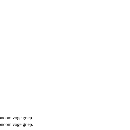
 rondom vogelgriep.
 rondom vogelgriep.