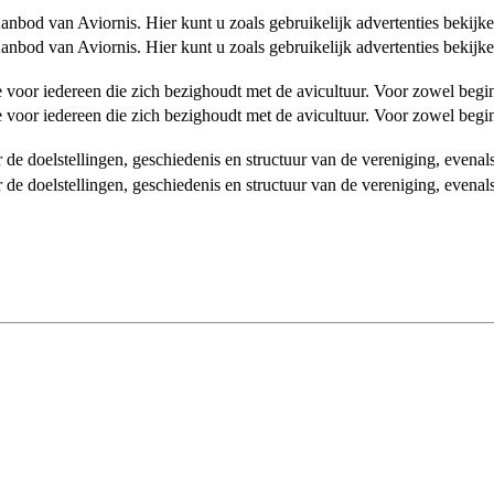
od van Aviornis. Hier kunt u zoals gebruikelijk advertenties bekijke
od van Aviornis. Hier kunt u zoals gebruikelijk advertenties bekijke
tie voor iedereen die zich bezighoudt met de avicultuur. Voor zowel be
tie voor iedereen die zich bezighoudt met de avicultuur. Voor zowel be
over de doelstellingen, geschiedenis en structuur van de vereniging, even
over de doelstellingen, geschiedenis en structuur van de vereniging, even