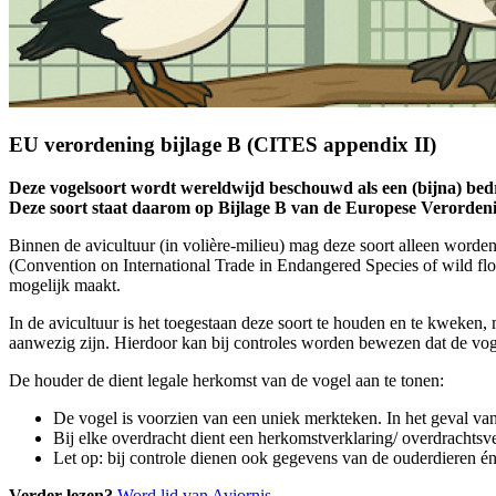
EU verordening bijlage B (CITES appendix II)
Deze vogelsoort wordt wereldwijd beschouwd als een (bijna) bedrei
Deze soort staat daarom op Bijlage B van de Europese Verorde
Binnen de avicultuur (in volière-milieu) mag deze soort alleen word
(Convention on International Trade in Endangered Species of wild flo
mogelijk maakt.
In de avicultuur is het toegestaan deze soort te houden en te kweken,
aanwezig zijn. Hierdoor kan bij controles worden bewezen dat de vogel
De houder de dient legale herkomst van de vogel aan te tonen:
De vogel is voorzien van een uniek merkteken. In het geval van
Bij elke overdracht dient een herkomstverklaring/ overdrachts
Let op: bij controle dienen ook gegevens van de ouderdieren 
Verder lezen?
Word lid van Aviornis