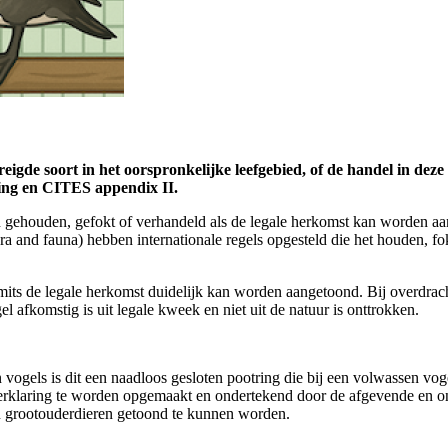
gde soort in het oorspronkelijke leefgebied, of de handel in deze 
ning en CITES appendix II.
en gehouden, gefokt of verhandeld als de legale herkomst kan worden a
ra and fauna) hebben internationale regels opgesteld die het houden, 
 mits de legale herkomst duidelijk kan worden aangetoond. Bij overdracht
 afkomstig is uit legale kweek en niet uit de natuur is onttrokken.
 vogels is dit een naadloos gesloten pootring die bij een volwassen vo
verklaring te worden opgemaakt en ondertekend door de afgevende en on
én grootouderdieren getoond te kunnen worden.