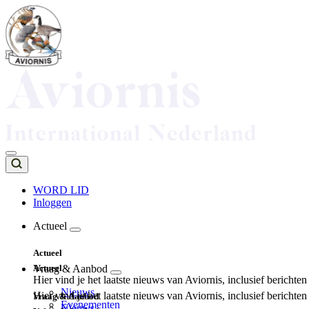
Overslaan
en
naar
de
inhoud
gaan
WORD LID
Inloggen
Top
navigation
Actueel
Main
Actueel
navigation
Actueel
Vraag & Aanbod
Hier vind je het laatste nieuws van Aviornis, inclusief berichte
Nieuws
Hier vind je het laatste nieuws van Aviornis, inclusief berichte
Vraag & Aanbod
Evenementen
Nieuws