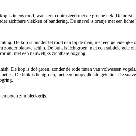
p is intens rood, wat sterk contrasteert met de groene nek. De borst is
der zichtbare vlekken of bandering. De snavel is oranje met een lichte 
ling. De kop is minder fel rood dan bij de man, met een geleidelijke o
 zonder blauwe schijn. De buik is lichtgroen, met een subtiele gele ond
erbruin, met een nauwelijks zichtbare oogring.
ish. De kop is dof groen, zonder de rode tinten van volwassen vogels.
tjes. De buik is lichtgroen, met een onopvallende gele tint. De snavel 
ogring.
en poten zijn bleekgrijs.