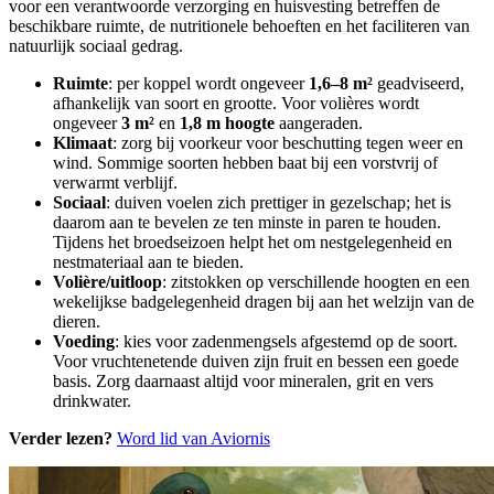
voor een verantwoorde verzorging en huisvesting betreffen de
beschikbare ruimte, de nutritionele behoeften en het faciliteren van
natuurlijk sociaal gedrag.
Ruimte
: per koppel wordt ongeveer
1,6–8 m²
geadviseerd,
afhankelijk van soort en grootte. Voor volières wordt
ongeveer
3 m²
en
1,8 m hoogte
aangeraden.
Klimaat
: zorg bij voorkeur voor beschutting tegen weer en
wind. Sommige soorten hebben baat bij een vorstvrij of
verwarmt verblijf.
Sociaal
: duiven voelen zich prettiger in gezelschap; het is
daarom aan te bevelen ze ten minste in paren te houden.
Tijdens het broedseizoen helpt het om nestgelegenheid en
nestmateriaal aan te bieden.
Volière/uitloop
: zitstokken op verschillende hoogten en een
wekelijkse badgelegenheid dragen bij aan het welzijn van de
dieren.
Voeding
: kies voor zadenmengsels afgestemd op de soort.
Voor vruchtenetende duiven zijn fruit en bessen een goede
basis. Zorg daarnaast altijd voor mineralen, grit en vers
drinkwater.
Verder lezen?
Word lid van Aviornis