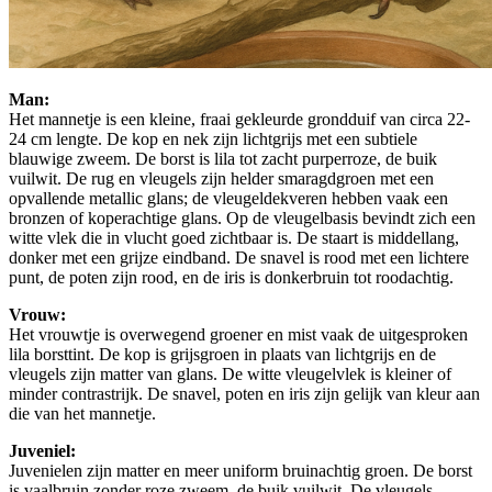
Man:
Het mannetje is een kleine, fraai gekleurde grondduif van circa 22-
24 cm lengte. De kop en nek zijn lichtgrijs met een subtiele
blauwige zweem. De borst is lila tot zacht purperroze, de buik
vuilwit. De rug en vleugels zijn helder smaragdgroen met een
opvallende metallic glans; de vleugeldekveren hebben vaak een
bronzen of koperachtige glans. Op de vleugelbasis bevindt zich een
witte vlek die in vlucht goed zichtbaar is. De staart is middellang,
donker met een grijze eindband. De snavel is rood met een lichtere
punt, de poten zijn rood, en de iris is donkerbruin tot roodachtig.
Vrouw:
Het vrouwtje is overwegend groener en mist vaak de uitgesproken
lila borsttint. De kop is grijsgroen in plaats van lichtgrijs en de
vleugels zijn matter van glans. De witte vleugelvlek is kleiner of
minder contrastrijk. De snavel, poten en iris zijn gelijk van kleur aan
die van het mannetje.
Juveniel:
Juvenielen zijn matter en meer uniform bruinachtig groen. De borst
is vaalbruin zonder roze zweem, de buik vuilwit. De vleugels