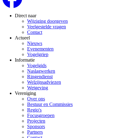
Direct naar
Wijziging doorgeven
Veelgestelde vragen
Contact
Actueel
Nieuws
Evenementen
Vogelgriep
Informatie
Vogelgids
Naslagwerken
Ringendienst
Welzijnsadviezen
Wetgeving
Vereniging
Over ons
Bestuur en Commissies
Regio's
Focusgroepen
Projecten
Sponsors
Partners
Contact