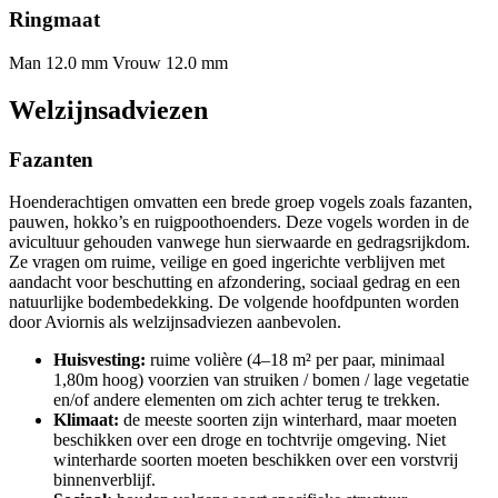
Ringmaat
Man 12.0 mm
Vrouw 12.0 mm
Welzijnsadviezen
Fazanten
Hoenderachtigen omvatten een brede groep vogels zoals fazanten,
pauwen, hokko’s en ruigpoothoenders. Deze vogels worden in de
avicultuur gehouden vanwege hun sierwaarde en gedragsrijkdom.
Ze vragen om ruime, veilige en goed ingerichte verblijven met
aandacht voor beschutting en afzondering, sociaal gedrag en een
natuurlijke bodembedekking. De volgende hoofdpunten worden
door Aviornis als welzijnsadviezen aanbevolen.
Huisvesting:
ruime volière (4–18 m² per paar, minimaal
1,80m hoog) voorzien van struiken / bomen / lage vegetatie
en/of andere elementen om zich achter terug te trekken.
Klimaat:
de meeste soorten zijn winterhard, maar moeten
beschikken over een droge en tochtvrije omgeving. Niet
winterharde soorten moeten beschikken over een vorstvrij
binnenverblijf.