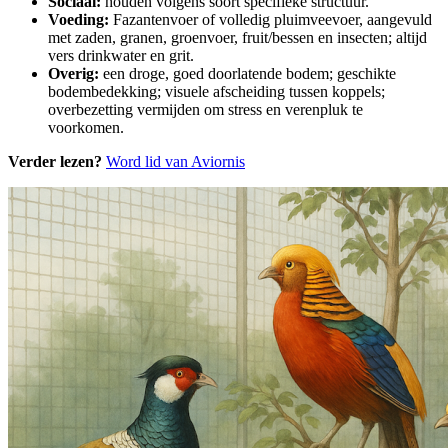
Sociaal:
houden volgens soort specifieke structuur.
Voeding:
Fazantenvoer of volledig pluimveevoer, aangevuld
met zaden, granen, groenvoer, fruit/bessen en insecten; altijd
vers drinkwater en grit.
Overig:
een droge, goed doorlatende bodem; geschikte
bodembedekking; visuele afscheiding tussen koppels;
overbezetting vermijden om stress en verenpluk te
voorkomen.
Verder lezen?
Word lid van Aviornis