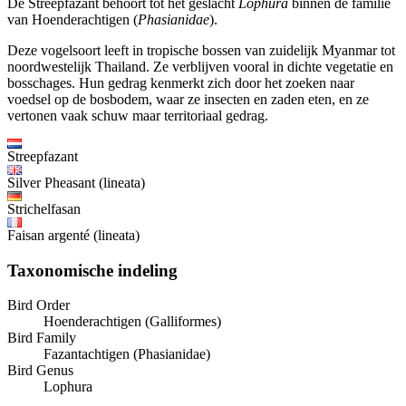
De Streepfazant behoort tot het geslacht
Lophura
binnen de familie
van Hoenderachtigen (
Phasianidae
).
Deze vogelsoort leeft in tropische bossen van zuidelijk Myanmar tot
noordwestelijk Thailand. Ze verblijven vooral in dichte vegetatie en
bosschages. Hun gedrag kenmerkt zich door het zoeken naar
voedsel op de bosbodem, waar ze insecten en zaden eten, en ze
vertonen vaak schuw maar territoriaal gedrag.
Streepfazant
Silver Pheasant (lineata)
Strichelfasan
Faisan argenté (lineata)
Taxonomische indeling
Bird Order
Hoenderachtigen (Galliformes)
Bird Family
Fazantachtigen (Phasianidae)
Bird Genus
Lophura