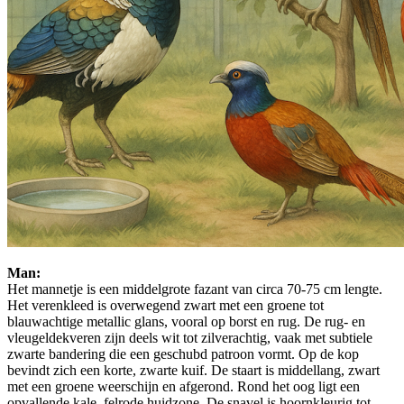
Man:
Het mannetje is een middelgrote fazant van circa 70-75 cm lengte.
Het verenkleed is overwegend zwart met een groene tot
blauwachtige metallic glans, vooral op borst en rug. De rug- en
vleugeldekveren zijn deels wit tot zilverachtig, vaak met subtiele
zwarte bandering die een geschubd patroon vormt. Op de kop
bevindt zich een korte, zwarte kuif. De staart is middellang, zwart
met een groene weerschijn en afgerond. Rond het oog ligt een
opvallende kale, felrode huidzone. De snavel is hoornkleurig tot