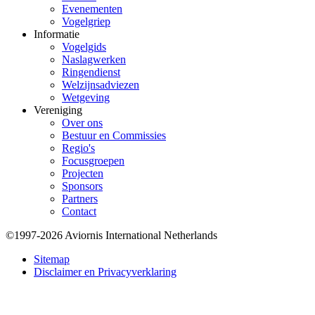
Evenementen
Vogelgriep
Informatie
Vogelgids
Naslagwerken
Ringendienst
Welzijnsadviezen
Wetgeving
Vereniging
Over ons
Bestuur en Commissies
Regio's
Focusgroepen
Projecten
Sponsors
Partners
Contact
©1997-2026 Aviornis International Netherlands
Bottom
Sitemap
Disclaimer en Privacyverklaring