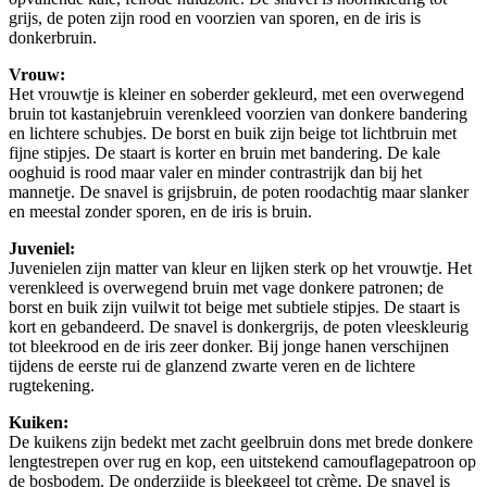
grijs, de poten zijn rood en voorzien van sporen, en de iris is
donkerbruin.
Vrouw:
Het vrouwtje is kleiner en soberder gekleurd, met een overwegend
bruin tot kastanjebruin verenkleed voorzien van donkere bandering
en lichtere schubjes. De borst en buik zijn beige tot lichtbruin met
fijne stipjes. De staart is korter en bruin met bandering. De kale
ooghuid is rood maar valer en minder contrastrijk dan bij het
mannetje. De snavel is grijsbruin, de poten roodachtig maar slanker
en meestal zonder sporen, en de iris is bruin.
Juveniel:
Juvenielen zijn matter van kleur en lijken sterk op het vrouwtje. Het
verenkleed is overwegend bruin met vage donkere patronen; de
borst en buik zijn vuilwit tot beige met subtiele stipjes. De staart is
kort en gebandeerd. De snavel is donkergrijs, de poten vleeskleurig
tot bleekrood en de iris zeer donker. Bij jonge hanen verschijnen
tijdens de eerste rui de glanzend zwarte veren en de lichtere
rugtekening.
Kuiken:
De kuikens zijn bedekt met zacht geelbruin dons met brede donkere
lengtestrepen over rug en kop, een uitstekend camouflagepatroon op
de bosbodem. De onderzijde is bleekgeel tot crème. De snavel is