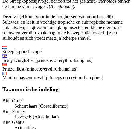
De Streepkopbosijsvogel behoort tot het geslacht
Actenoides
binnen
de familie van IJsvogels (
Alcedinidae
).
Deze vogel komt voor in de bergbossen van noordoostelijk
Sulawesi en leeft in vochtige tropische en subtropische montane
habitats. Hij jaagt voornamelijk op insecten en kleine dieren, is
schuw en verblijft vaak laag in de bosvegetatie, waar hij zich
stilhoudt en zich voedt met zijn scherpe snavel.
Streepkopbosijsvogel
Scaly Kingfisher [princeps or erythrorhamphus]
Prinzenliest (princeps/erythrorhamphus)
Martin-chasseur royal [princeps ou erythrorhamphus]
Taxonomische indeling
Bird Order
Scharrelaars (Coraciiformes)
Bird Family
IJsvogels (Alcedinidae)
Bird Genus
Actenoides