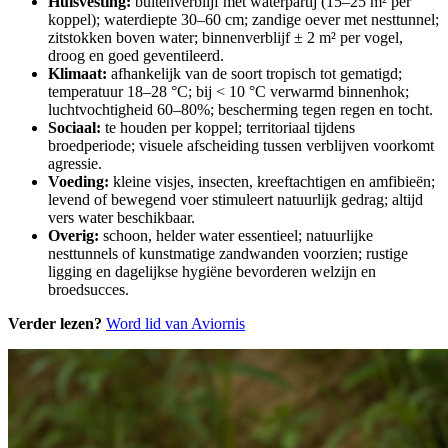
Huisvesting:
buitenverblijf met waterpartij (15–25 m² per
koppel); waterdiepte 30–60 cm; zandige oever met nesttunnel;
zitstokken boven water; binnenverblijf ± 2 m² per vogel,
droog en goed geventileerd.
Klimaat:
afhankelijk van de soort tropisch tot gematigd;
temperatuur 18–28 °C; bij < 10 °C verwarmd binnenhok;
luchtvochtigheid 60–80%; bescherming tegen regen en tocht.
Sociaal:
te houden per koppel; territoriaal tijdens
broedperiode; visuele afscheiding tussen verblijven voorkomt
agressie.
Voeding:
kleine visjes, insecten, kreeftachtigen en amfibieën;
levend of bewegend voer stimuleert natuurlijk gedrag; altijd
vers water beschikbaar.
Overig:
schoon, helder water essentieel; natuurlijke
nesttunnels of kunstmatige zandwanden voorzien; rustige
ligging en dagelijkse hygiëne bevorderen welzijn en
broedsucces.
Verder lezen?
Word lid van Aviornis