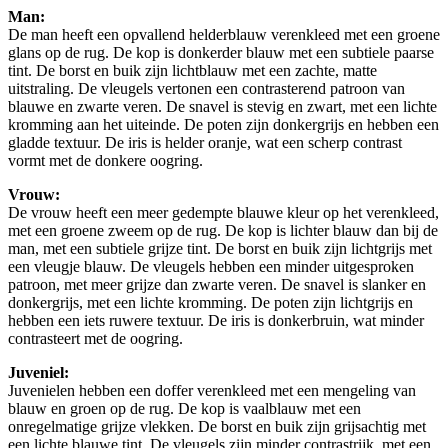
Man:
De man heeft een opvallend helderblauw verenkleed met een groene
glans op de rug. De kop is donkerder blauw met een subtiele paarse
tint. De borst en buik zijn lichtblauw met een zachte, matte
uitstraling. De vleugels vertonen een contrasterend patroon van
blauwe en zwarte veren. De snavel is stevig en zwart, met een lichte
kromming aan het uiteinde. De poten zijn donkergrijs en hebben een
gladde textuur. De iris is helder oranje, wat een scherp contrast
vormt met de donkere oogring.
Vrouw:
De vrouw heeft een meer gedempte blauwe kleur op het verenkleed,
met een groene zweem op de rug. De kop is lichter blauw dan bij de
man, met een subtiele grijze tint. De borst en buik zijn lichtgrijs met
een vleugje blauw. De vleugels hebben een minder uitgesproken
patroon, met meer grijze dan zwarte veren. De snavel is slanker en
donkergrijs, met een lichte kromming. De poten zijn lichtgrijs en
hebben een iets ruwere textuur. De iris is donkerbruin, wat minder
contrasteert met de oogring.
Juveniel:
Juvenielen hebben een doffer verenkleed met een mengeling van
blauw en groen op de rug. De kop is vaalblauw met een
onregelmatige grijze vlekken. De borst en buik zijn grijsachtig met
een lichte blauwe tint. De vleugels zijn minder contrastrijk, met een