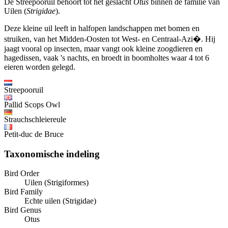
De Streepooruil behoort tot het geslacht
Otus
binnen de familie van
Uilen (
Strigidae
).
Deze kleine uil leeft in halfopen landschappen met bomen en
struiken, van het Midden-Oosten tot West- en Centraal-Azi�. Hij
jaagt vooral op insecten, maar vangt ook kleine zoogdieren en
hagedissen, vaak 's nachts, en broedt in boomholtes waar 4 tot 6
eieren worden gelegd.
Streepooruil
Pallid Scops Owl
Strauchschleiereule
Petit-duc de Bruce
Taxonomische indeling
Bird Order
Uilen (Strigiformes)
Bird Family
Echte uilen (Strigidae)
Bird Genus
Otus