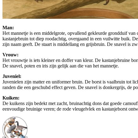
Man:
Het mannetje is een middelgrote, opvallend gekleurde grondduif van cir
kastanjebruin tot diep roodachtig, overgaand in een vuilwitte buik. D
zijn naam geeft. De staart is middellang en grijsbruin. De snavel is zwa
Vrouw:
Het vrouwtje is iets kleiner en doffer van kleur. De kastanjebruine bors
De snavel, poten en iris zijn gelijk aan die van het mannetje.
Juveniel:
Juvenielen zijn matter en uniformer bruin. De borst is vaalbruin tot li
randen die een geschubd effect geven. De snavel is donkergrijs, de pot
Kuiken:
De kuikens zijn bedekt met zacht, bruinachtig dons dat goede camoufla
eenvoudige bruinige veren; de rode vleugelvlek en kastanjeborst ontwi