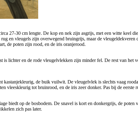
ca 27-30 cm lengte. De kop en nek zijn asgrijs, met een witte keel die s
e rug en vleugels zijn overwegend bruingrijs, maar de vleugeldekveren dr
rt, de poten zijn rood, en de iris oranjerood.
t is lichter en de rode vleugelvlekken zijn minder fel. De rest van het v
cht kastanjekleurig, de buik vuilwit. De vleugelvlek is slechts vaag rood
en vleeskleurig tot bruinrood, en de iris zeer donker. Pas bij de eerste
ge biedt op de bosbodem. De snavel is kort en donkergrijs, de poten vle
kkelen zich pas later.