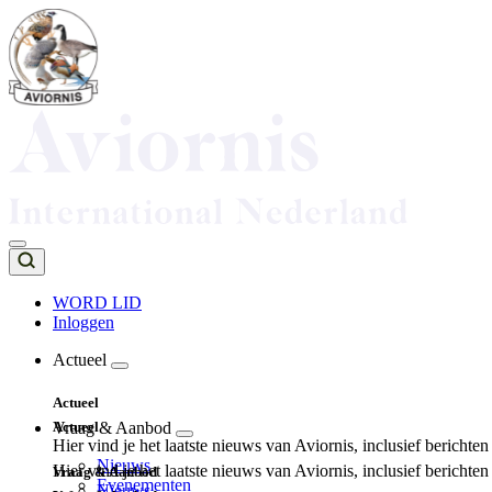
Overslaan
en
naar
de
inhoud
gaan
WORD LID
Inloggen
Top
navigation
Actueel
Main
Actueel
navigation
Actueel
Vraag & Aanbod
Hier vind je het laatste nieuws van Aviornis, inclusief berichte
Nieuws
Hier vind je het laatste nieuws van Aviornis, inclusief berichte
Vraag & Aanbod
Evenementen
Nieuws