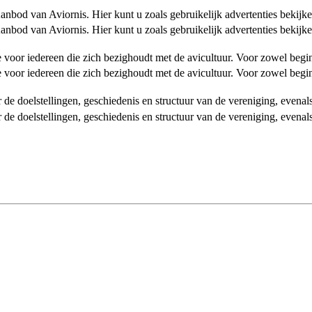
od van Aviornis. Hier kunt u zoals gebruikelijk advertenties bekijke
od van Aviornis. Hier kunt u zoals gebruikelijk advertenties bekijke
tie voor iedereen die zich bezighoudt met de avicultuur. Voor zowel be
tie voor iedereen die zich bezighoudt met de avicultuur. Voor zowel be
over de doelstellingen, geschiedenis en structuur van de vereniging, even
over de doelstellingen, geschiedenis en structuur van de vereniging, even