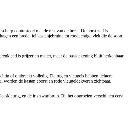
cherp contrasteert met de rest van de borst. De borst zelf is
agen een brede, fel kastanjebruine tot roodachtige vlek die de soort
erenkleed is grijzer en matter, maar de basistekening blijft herkenbaar.
achtig of ontbreekt volledig. De rug en vleugels hebben lichtere
 rui worden de kastanjeborst en rode vleugeldekveren zichtbaar.
eskleurig, en de iris zwartbruin. Bij het opgroeien verschijnen eerst