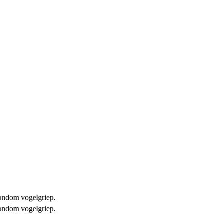
 rondom vogelgriep.
 rondom vogelgriep.