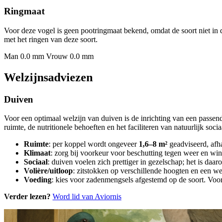
Ringmaat
Voor deze vogel is geen pootringmaat bekend, omdat de soort niet in 
met het ringen van deze soort.
Man 0.0 mm
Vrouw 0.0 mm
Welzijnsadviezen
Duiven
Voor een optimaal welzijn van duiven is de inrichting van een passe
ruimte, de nutritionele behoeften en het faciliteren van natuurlijk soci
Ruimte
: per koppel wordt ongeveer
1,6–8 m²
geadviseerd, afha
Klimaat
: zorg bij voorkeur voor beschutting tegen weer en win
Sociaal
: duiven voelen zich prettiger in gezelschap; het is daa
Volière/uitloop
: zitstokken op verschillende hoogten en een we
Voeding
: kies voor zadenmengsels afgestemd op de soort. Voor 
Verder lezen?
Word lid van Aviornis