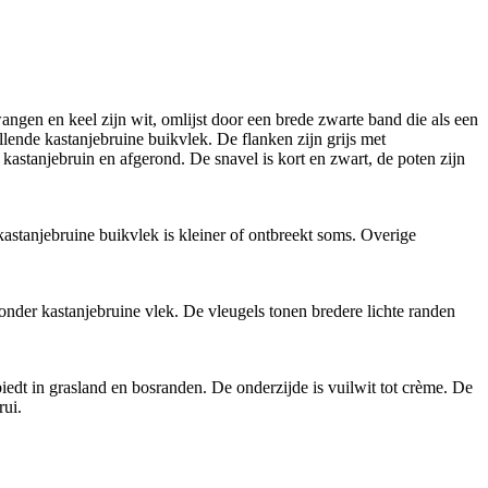
wangen en keel zijn wit, omlijst door een brede zwarte band die als een
llende kastanjebruine buikvlek. De flanken zijn grijs met
kastanjebruin en afgerond. De snavel is kort en zwart, de poten zijn
kastanjebruine buikvlek is kleiner of ontbreekt soms. Overige
onder kastanjebruine vlek. De vleugels tonen bredere lichte randen
dt in grasland en bosranden. De onderzijde is vuilwit tot crème. De
rui.