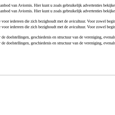
od van Aviornis. Hier kunt u zoals gebruikelijk advertenties bekijke
od van Aviornis. Hier kunt u zoals gebruikelijk advertenties bekijke
tie voor iedereen die zich bezighoudt met de avicultuur. Voor zowel be
tie voor iedereen die zich bezighoudt met de avicultuur. Voor zowel be
over de doelstellingen, geschiedenis en structuur van de vereniging, even
over de doelstellingen, geschiedenis en structuur van de vereniging, even