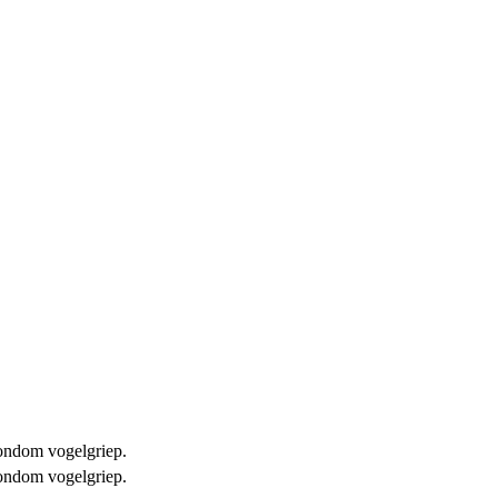
 rondom vogelgriep.
 rondom vogelgriep.