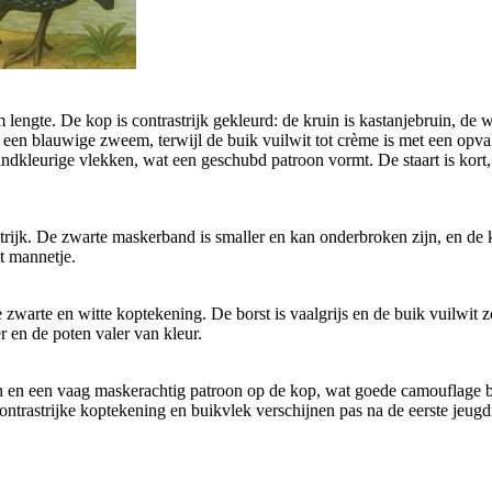
lengte. De kop is contrastrijk gekleurd: de kruin is kastanjebruin, de 
t een blauwige zweem, terwijl de buik vuilwit tot crème is met een opva
andkleurige vlekken, wat een geschubd patroon vormt. De staart is kort, 
trijk. De zwarte maskerband is smaller en kan onderbroken zijn, en de 
t mannetje.
zwarte en witte koptekening. De borst is vaalgrijs en de buik vuilwit z
r en de poten valer van kleur.
n en een vaag maskerachtig patroon op de kop, wat goede camouflage bie
contrastrijke koptekening en buikvlek verschijnen pas na de eerste jeugd