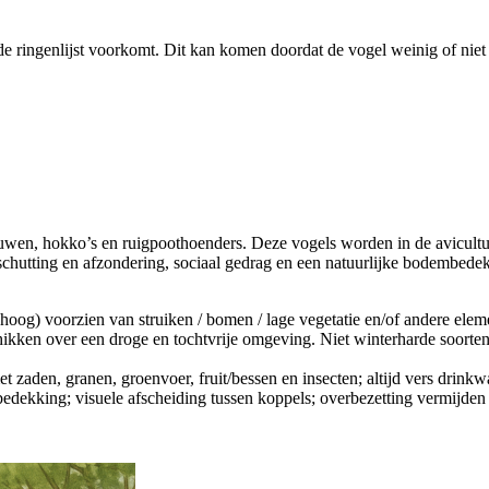
de ringenlijst voorkomt. Dit kan komen doordat de vogel weinig of niet 
auwen, hokko’s en ruigpoothoenders. Deze vogels worden in de avicul
eschutting en afzondering, sociaal gedrag en een natuurlijke bodembe
oog) voorzien van struiken / bomen / lage vegetatie en/of andere eleme
ikken over een droge en tochtvrije omgeving. Niet winterharde soorten 
zaden, granen, groenvoer, fruit/bessen en insecten; altijd vers drinkwat
dekking; visuele afscheiding tussen koppels; overbezetting vermijden