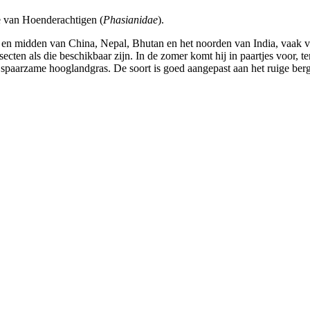
e van Hoenderachtigen (
Phasianidae
).
en en midden van China, Nepal, Bhutan en het noorden van India, vaak 
ecten als die beschikbaar zijn. In de zomer komt hij in paartjes voor, t
het spaarzame hooglandgras. De soort is goed aangepast aan het ruige b