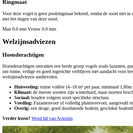
Ringmaat
Voor deze vogel is geen pootringmaat bekend, omdat de soort niet in 
met het ringen van deze soort.
Man 0.0 mm
Vrouw 0.0 mm
Welzijnsadviezen
Hoenderachtigen
Hoenderachtigen omvatten een brede groep vogels zoals fazanten, p
om ruime, veilige en goed ingerichte verblijven met aandacht voor b
welzijnsadviezen aanbevolen.
Huisvesting:
ruime volière (4–18 m² per paar, minimaal 1,80m h
Klimaat:
de meeste soorten zijn winterhard, maar moeten besch
Sociaal:
houden volgens soort specifieke structuur.
Voeding:
Fazantenvoer of volledig pluimveevoer, aangevuld met 
Overig:
een droge, goed doorlatende bodem; geschikte bodembe
Verder lezen?
Word lid van Aviornis