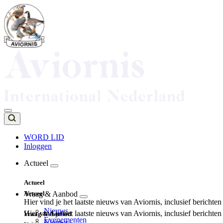
Overslaan
en
naar
de
inhoud
gaan
WORD LID
Inloggen
Top
navigation
Actueel
Main
Actueel
navigation
Actueel
Vraag & Aanbod
Hier vind je het laatste nieuws van Aviornis, inclusief berichte
Nieuws
Hier vind je het laatste nieuws van Aviornis, inclusief berichte
Vraag & Aanbod
Evenementen
Nieuws