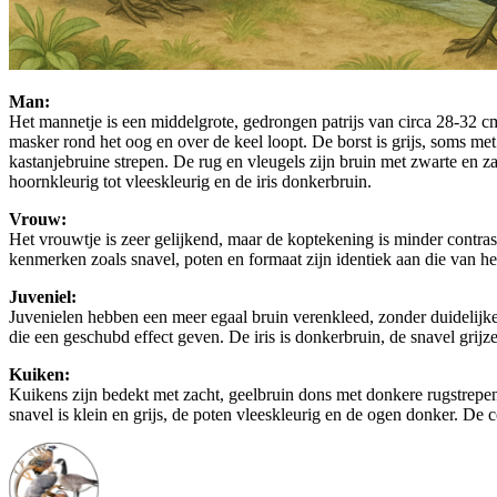
Man:
Het mannetje is een middelgrote, gedrongen patrijs van circa 28-32 cm 
masker rond het oog en over de keel loopt. De borst is grijs, soms me
kastanjebruine strepen. De rug en vleugels zijn bruin met zwarte en z
hoornkleurig tot vleeskleurig en de iris donkerbruin.
Vrouw:
Het vrouwtje is zeer gelijkend, maar de koptekening is minder contras
kenmerken zoals snavel, poten en formaat zijn identiek aan die van he
Juveniel:
Juvenielen hebben een meer egaal bruin verenkleed, zonder duidelijke 
die een geschubd effect geven. De iris is donkerbruin, de snavel grijze
Kuiken:
Kuikens zijn bedekt met zacht, geelbruin dons met donkere rugstrepe
snavel is klein en grijs, de poten vleeskleurig en de ogen donker. De 