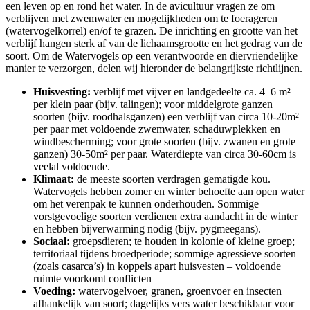
een leven op en rond het water. In de avicultuur vragen ze om
verblijven met zwemwater en mogelijkheden om te foerageren
(watervogelkorrel) en/of te grazen. De inrichting en grootte van het
verblijf hangen sterk af van de lichaamsgrootte en het gedrag van de
soort. Om de Watervogels op een verantwoorde en diervriendelijke
manier te verzorgen, delen wij hieronder de belangrijkste richtlijnen.
Huisvesting:
verblijf met vijver en landgedeelte ca. 4–6 m²
per klein paar (bijv. talingen); voor middelgrote ganzen
soorten (bijv. roodhalsganzen) een verblijf van circa 10-20m²
per paar met voldoende zwemwater, schaduwplekken en
windbescherming; voor grote soorten (bijv. zwanen en grote
ganzen) 30-50m² per paar. Waterdiepte van circa 30-60cm is
veelal voldoende.
Klimaat:
de meeste soorten verdragen gematigde kou.
Watervogels hebben zomer en winter behoefte aan open water
om het verenpak te kunnen onderhouden. Sommige
vorstgevoelige soorten verdienen extra aandacht in de winter
en hebben bijverwarming nodig (bijv. pygmeegans).
Sociaal:
groepsdieren; te houden in kolonie of kleine groep;
territoriaal tijdens broedperiode; sommige agressieve soorten
(zoals casarca’s) in koppels apart huisvesten – voldoende
ruimte voorkomt conflicten
Voeding:
watervogelvoer, granen, groenvoer en insecten
afhankelijk van soort; dagelijks vers water beschikbaar voor