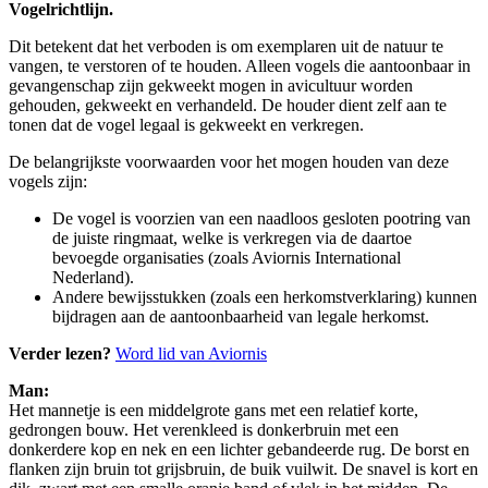
Vogelrichtlijn.
Dit betekent dat het verboden is om exemplaren uit de natuur te
vangen, te verstoren of te houden. Alleen vogels die aantoonbaar in
gevangenschap zijn gekweekt mogen in avicultuur worden
gehouden, gekweekt en verhandeld. De houder dient zelf aan te
tonen dat de vogel legaal is gekweekt en verkregen.
De belangrijkste voorwaarden voor het mogen houden van deze
vogels zijn:
De vogel is voorzien van een naadloos gesloten pootring van
de juiste ringmaat, welke is verkregen via de daartoe
bevoegde organisaties (zoals Aviornis International
Nederland).
Andere bewijsstukken (zoals een herkomstverklaring) kunnen
bijdragen aan de aantoonbaarheid van legale herkomst.
Verder lezen?
Word lid van Aviornis
Man:
Het mannetje is een middelgrote gans met een relatief korte,
gedrongen bouw. Het verenkleed is donkerbruin met een
donkerdere kop en nek en een lichter gebandeerde rug. De borst en
flanken zijn bruin tot grijsbruin, de buik vuilwit. De snavel is kort en