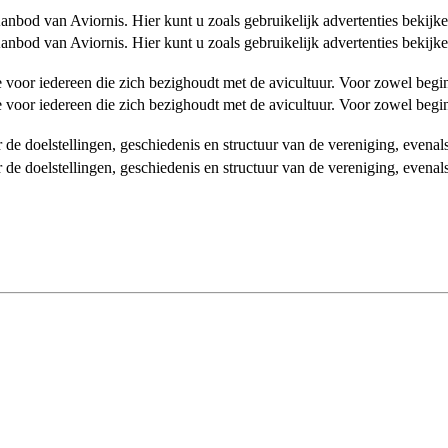
od van Aviornis. Hier kunt u zoals gebruikelijk advertenties bekijke
od van Aviornis. Hier kunt u zoals gebruikelijk advertenties bekijke
tie voor iedereen die zich bezighoudt met de avicultuur. Voor zowel be
tie voor iedereen die zich bezighoudt met de avicultuur. Voor zowel be
over de doelstellingen, geschiedenis en structuur van de vereniging, even
over de doelstellingen, geschiedenis en structuur van de vereniging, even