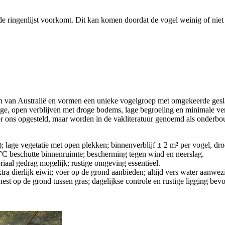
de ringenlijst voorkomt. Dit kan komen doordat de vogel weinig of niet 
en van Australië en vormen een unieke vogelgroep met omgekeerde geslac
tige, open verblijven met droge bodems, lage begroeiing en minimale ve
or ons opgesteld, maar worden in de vakliteratuur genoemd als onderbou
; lage vegetatie met open plekken; binnenverblijf ± 2 m² per vogel, dro
°C beschutte binnenruimte; bescherming tegen wind en neerslag.
riaal gedrag mogelijk; rustige omgeving essentieel.
ra dierlijk eiwit; voer op de grond aanbieden; altijd vers water aanwez
nest op de grond tussen gras; dagelijkse controle en rustige ligging bev