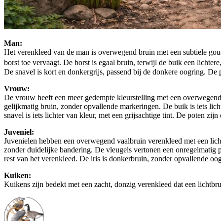
Man:
Het verenkleed van de man is overwegend bruin met een subtiele gouden
borst toe vervaagt. De borst is egaal bruin, terwijl de buik een lichte
De snavel is kort en donkergrijs, passend bij de donkere oogring. De po
Vrouw:
De vrouw heeft een meer gedempte kleurstelling met een overwegend ma
gelijkmatig bruin, zonder opvallende markeringen. De buik is iets li
snavel is iets lichter van kleur, met een grijsachtige tint. De poten zij
Juveniel:
Juvenielen hebben een overwegend vaalbruin verenkleed met een lichte
zonder duidelijke bandering. De vleugels vertonen een onregelmatig pat
rest van het verenkleed. De iris is donkerbruin, zonder opvallende oog
Kuiken:
Kuikens zijn bedekt met een zacht, donzig verenkleed dat een lichtbrui