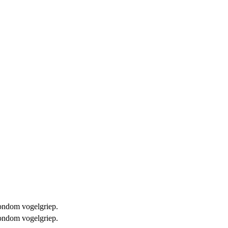
 rondom vogelgriep.
 rondom vogelgriep.