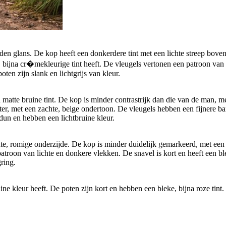
 glans. De kop heeft een donkerdere tint met een lichte streep boven d
re, bijna cr�mekleurige tint heeft. De vleugels vertonen een patroon van
ten zijn slank en lichtgrijs van kleur.
tte bruine tint. De kop is minder contrastrijk dan die van de man, met
chter, met een zachte, beige ondertoon. De vleugels hebben een fijnere
n dun en hebben een lichtbruine kleur.
, romige onderzijde. De kop is minder duidelijk gemarkeerd, met een va
roon van lichte en donkere vlekken. De snavel is kort en heeft een bleke
ring.
ne kleur heeft. De poten zijn kort en hebben een bleke, bijna roze tint.