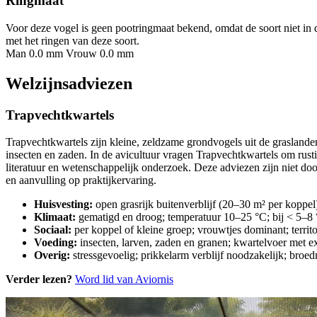
Ringmaat
Voor deze vogel is geen pootringmaat bekend, omdat de soort niet in 
met het ringen van deze soort.
Man 0.0 mm
Vrouw 0.0 mm
Welzijnsadviezen
Trapvechtkwartels
Trapvechtkwartels zijn kleine, zeldzame grondvogels uit de grasland
insecten en zaden. In de avicultuur vragen Trapvechtkwartels om rus
literatuur en wetenschappelijk onderzoek. Deze adviezen zijn niet do
en aanvulling op praktijkervaring.
Huisvesting:
open grasrijk buitenverblijf (20–30 m² per koppel)
Klimaat:
gematigd en droog; temperatuur 10–25 °C; bij < 5–8 
Sociaal:
per koppel of kleine groep; vrouwtjes dominant; territo
Voeding:
insecten, larven, zaden en granen; kwartelvoer met ext
Overig:
stressgevoelig; prikkelarm verblijf noodzakelijk; broed
Verder lezen?
Word lid van Aviornis