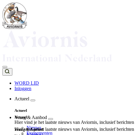
Overslaan
en
naar
de
inhoud
gaan
WORD LID
Inloggen
Top
navigation
Actueel
Main
Actueel
navigation
Actueel
Vraag & Aanbod
Hier vind je het laatste nieuws van Aviornis, inclusief berichte
Nieuws
Hier vind je het laatste nieuws van Aviornis, inclusief berichte
Vraag & Aanbod
Evenementen
Nieuws