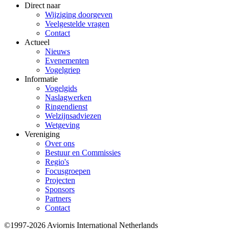
Direct naar
Wijziging doorgeven
Veelgestelde vragen
Contact
Actueel
Nieuws
Evenementen
Vogelgriep
Informatie
Vogelgids
Naslagwerken
Ringendienst
Welzijnsadviezen
Wetgeving
Vereniging
Over ons
Bestuur en Commissies
Regio's
Focusgroepen
Projecten
Sponsors
Partners
Contact
©1997-2026 Aviornis International Netherlands