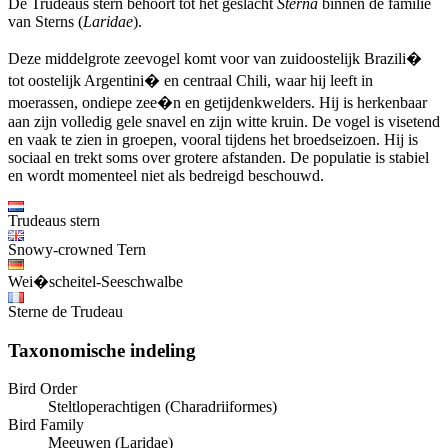
De Trudeaus stern behoort tot het geslacht
Sterna
binnen de familie
van Sterns (
Laridae
).
Deze middelgrote zeevogel komt voor van zuidoostelijk Brazili�
tot oostelijk Argentini� en centraal Chili, waar hij leeft in
moerassen, ondiepe zee�n en getijdenkwelders. Hij is herkenbaar
aan zijn volledig gele snavel en zijn witte kruin. De vogel is visetend
en vaak te zien in groepen, vooral tijdens het broedseizoen. Hij is
sociaal en trekt soms over grotere afstanden. De populatie is stabiel
en wordt momenteel niet als bedreigd beschouwd.
Trudeaus stern
Snowy-crowned Tern
Wei�scheitel-Seeschwalbe
Sterne de Trudeau
Taxonomische indeling
Bird Order
Steltloperachtigen (Charadriiformes)
Bird Family
Meeuwen (Laridae)