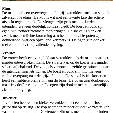
Man:
De man heeft een overwegend lichtgrijs verenkleed met een subtiele
zilverachtige glans. De kop is wit met een zwarte kap die scherp
afsteekt tegen de nek. De vleugels zijn grijs met donkerder
uiteinden, wat een duidelijk contrast biedt. De borst en buik zijn
egaal wit, zonder zichtbare markeringen. De snavel is slank en
zwart, met een lichte kromming aan het uiteinde. De poten zijn
donkerrood, wat een opvallend kenmerk is. De ogen zijn donker
met een dunne, onopvallende oogring.
Vrouw:
De vrouw heeft een vergelijkbaar verenkleed als de man, maar met
minder uitgesproken glans. De zwarte kap op de kop is iets minder
scherp afgebakend. De vleugels vertonen dezelfde grijstinten, maar
de uiteinden zijn iets lichter. De borst en buik zijn wit, met een
zachte overgang naar de grijze flanken. De snavel is iets korter en
heeft een subtiele oranje tint aan de basis. De poten zijn donkerrood,
maar iets doffer van kleur. De ogen zijn donker met een nauwelijks
zichtbare oogring.
Juveniel:
Juvenielen hebben een bleker verenkleed met een meer diffuse
grijze tint op de rug. De kop heeft een minder duidelijke zwarte kap,
vaak met bruine tinten. De vleugels zijn grijs met lichtere uiteinden