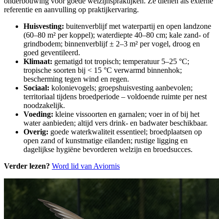
onderbouwing voor goede welzijnspraktijken. Ze dienen als externe
referentie en aanvulling op praktijkervaring.
Huisvesting:
buitenverblijf met waterpartij en open landzone
(60–80 m² per koppel); waterdiepte 40–80 cm; kale zand- of
grindbodem; binnenverblijf ± 2–3 m² per vogel, droog en
goed geventileerd.
Klimaat:
gematigd tot tropisch; temperatuur 5–25 °C;
tropische soorten bij < 15 °C verwarmd binnenhok;
bescherming tegen wind en regen.
Sociaal:
kolonievogels; groepshuisvesting aanbevolen;
territoriaal tijdens broedperiode – voldoende ruimte per nest
noodzakelijk.
Voeding:
kleine vissoorten en garnalen; voer in of bij het
water aanbieden; altijd vers drink- en badwater beschikbaar.
Overig:
goede waterkwaliteit essentieel; broedplaatsen op
open zand of kunstmatige eilanden; rustige ligging en
dagelijkse hygiëne bevorderen welzijn en broedsucces.
Verder lezen?
Word lid van Aviornis