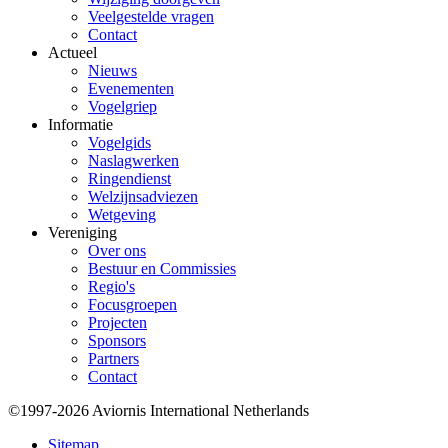
Veelgestelde vragen
Contact
Actueel
Nieuws
Evenementen
Vogelgriep
Informatie
Vogelgids
Naslagwerken
Ringendienst
Welzijnsadviezen
Wetgeving
Vereniging
Over ons
Bestuur en Commissies
Regio's
Focusgroepen
Projecten
Sponsors
Partners
Contact
©1997-2026 Aviornis International Netherlands
Bottom
Sitemap