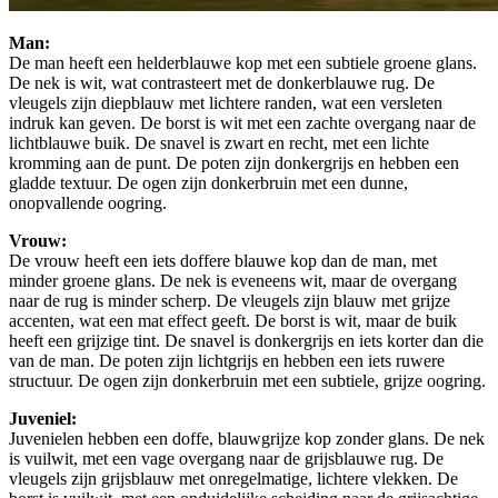
Man:
De man heeft een helderblauwe kop met een subtiele groene glans.
De nek is wit, wat contrasteert met de donkerblauwe rug. De
vleugels zijn diepblauw met lichtere randen, wat een versleten
indruk kan geven. De borst is wit met een zachte overgang naar de
lichtblauwe buik. De snavel is zwart en recht, met een lichte
kromming aan de punt. De poten zijn donkergrijs en hebben een
gladde textuur. De ogen zijn donkerbruin met een dunne,
onopvallende oogring.
Vrouw:
De vrouw heeft een iets doffere blauwe kop dan de man, met
minder groene glans. De nek is eveneens wit, maar de overgang
naar de rug is minder scherp. De vleugels zijn blauw met grijze
accenten, wat een mat effect geeft. De borst is wit, maar de buik
heeft een grijzige tint. De snavel is donkergrijs en iets korter dan die
van de man. De poten zijn lichtgrijs en hebben een iets ruwere
structuur. De ogen zijn donkerbruin met een subtiele, grijze oogring.
Juveniel:
Juvenielen hebben een doffe, blauwgrijze kop zonder glans. De nek
is vuilwit, met een vage overgang naar de grijsblauwe rug. De
vleugels zijn grijsblauw met onregelmatige, lichtere vlekken. De