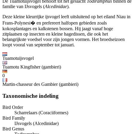
De Tuamotuijsvogel behoort tot het geslacht
Todiramphus
binnen de
familie van IJsvogels (
Alcedinidae
).
Deze kleine kleurrijke ijsvogel leeft uitsluitend op het eiland Niau in
Frans-Polynesi� en prefereert halfopen gebieden zoals
kokosplantages en kalkstenen bossen. Hij jaagt vanaf hoge
zitplaatsen op insecten en kleine hagedissen, die ook het
belangrijkste voedsel voor zijn jongen vormen. Het broedseizoen
loopt vooral van september tot januari.
Tuamotuijsvogel
Tuamotu Kingfisher (gambieri)
0
Martin-chasseur des Gambier (gambieri)
Taxonomische indeling
Bird Order
Scharrelaars (Coraciiformes)
Bird Family
IJsvogels (Alcedinidae)
Bird Genus