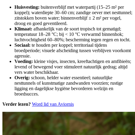
Huisvesting:
buitenverblijf met waterpartij (15–25 m² per
koppel); waterdiepte 30–60 cm; zandige oever met nesttunnel;
zitstokken boven water; binnenverblijf ± 2 m² per vogel,
droog en goed geventileerd.
Klimaat:
afhankelijk van de soort tropisch tot gematigd;
temperatuur 18–28 °C; bij < 10 °C verwarmd binnenhok;
luchtvochtigheid 60–80%; bescherming tegen regen en tocht.
Sociaal:
te houden per koppel; territoriaal tijdens
broedperiode; visuele afscheiding tussen verblijven voorkomt
agressie.
Voeding:
kleine visjes, insecten, kreeftachtigen en amfibieën;
levend of bewegend voer stimuleert natuurlijk gedrag; altijd
vers water beschikbaar.
Overig:
schoon, helder water essentieel; natuurlijke
nesttunnels of kunstmatige zandwanden voorzien; rustige
ligging en dagelijkse hygiëne bevorderen welzijn en
broedsucces.
Verder lezen?
Word lid van Aviornis