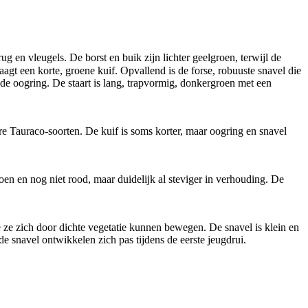
en vleugels. De borst en buik zijn lichter geelgroen, terwijl de
agt een korte, groene kuif. Opvallend is de forse, robuuste snavel die
ode oogring. De staart is lang, trapvormig, donkergroen met een
dere Tauraco-soorten. De kuif is soms korter, maar oogring en snavel
roen en nog niet rood, maar duidelijk al steviger in verhouding. De
 ze zich door dichte vegetatie kunnen bewegen. De snavel is klein en
e snavel ontwikkelen zich pas tijdens de eerste jeugdrui.