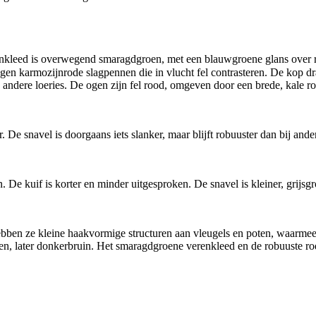
nkleed is overwegend smaragdgroen, met een blauwgroene glans over rug 
gen karmozijnrode slagpennen die in vlucht fel contrasteren. De kop dra
te andere loeries. De ogen zijn fel rood, omgeven door een brede, kale r
r. De snavel is doorgaans iets slanker, maar blijft robuuster dan bij an
. De kuif is korter en minder uitgesproken. De snavel is kleiner, grijsg
ebben ze kleine haakvormige structuren aan vleugels en poten, waarmee
ten, later donkerbruin. Het smaragdgroene verenkleed en de robuuste rod