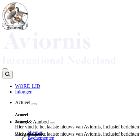
Overslaan
en
naar
de
inhoud
gaan
WORD LID
Inloggen
Top
navigation
Actueel
Main
Actueel
navigation
Actueel
Vraag & Aanbod
Hier vind je het laatste nieuws van Aviornis, inclusief berichte
Nieuws
Hier vind je het laatste nieuws van Aviornis, inclusief berichte
Vraag & Aanbod
Evenementen
Nieuws