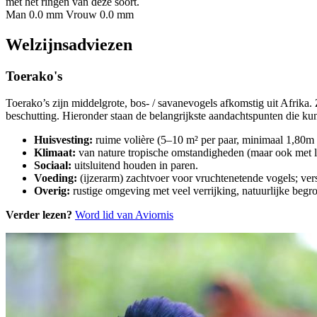
met het ringen van deze soort.
Man 0.0 mm
Vrouw 0.0 mm
Welzijnsadviezen
Toerako's
Toerako’s zijn middelgrote, bos- / savanevogels afkomstig uit Afrika.
beschutting. Hieronder staan de belangrijkste aandachtspunten die ku
Huisvesting:
ruime volière (5–10 m² per paar, minimaal 1,80m h
Klimaat:
van nature tropische omstandigheden (maar ook met la
Sociaal:
uitsluitend houden in paren.
Voeding:
(ijzerarm) zachtvoer voor vruchtenetende vogels; vers
Overig:
rustige omgeving met veel verrijking, natuurlijke begro
Verder lezen?
Word lid van Aviornis