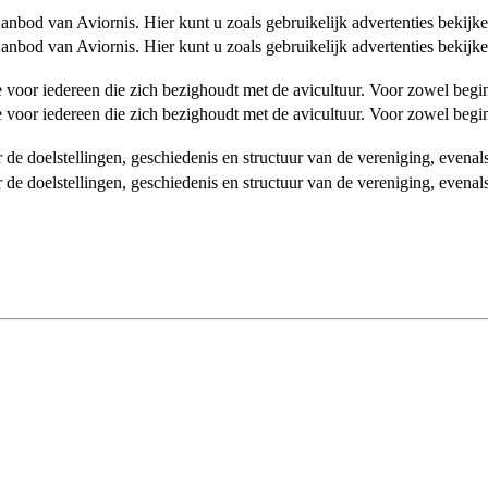
od van Aviornis. Hier kunt u zoals gebruikelijk advertenties bekijke
od van Aviornis. Hier kunt u zoals gebruikelijk advertenties bekijke
tie voor iedereen die zich bezighoudt met de avicultuur. Voor zowel be
tie voor iedereen die zich bezighoudt met de avicultuur. Voor zowel be
over de doelstellingen, geschiedenis en structuur van de vereniging, even
over de doelstellingen, geschiedenis en structuur van de vereniging, even