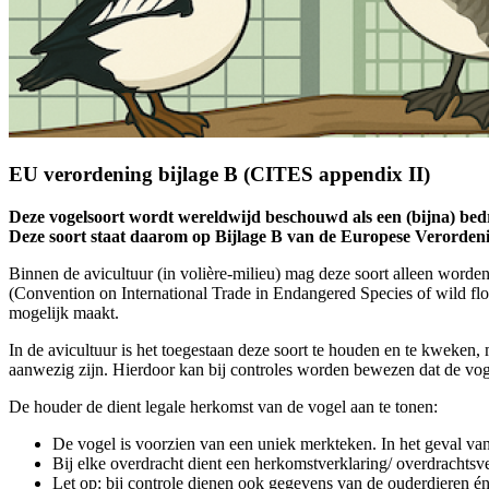
EU verordening bijlage B (CITES appendix II)
Deze vogelsoort wordt wereldwijd beschouwd als een (bijna) bedrei
Deze soort staat daarom op Bijlage B van de Europese Verorde
Binnen de avicultuur (in volière-milieu) mag deze soort alleen word
(Convention on International Trade in Endangered Species of wild flo
mogelijk maakt.
In de avicultuur is het toegestaan deze soort te houden en te kweken,
aanwezig zijn. Hierdoor kan bij controles worden bewezen dat de vogel
De houder de dient legale herkomst van de vogel aan te tonen:
De vogel is voorzien van een uniek merkteken. In het geval van
Bij elke overdracht dient een herkomstverklaring/ overdrachts
Let op: bij controle dienen ook gegevens van de ouderdieren 