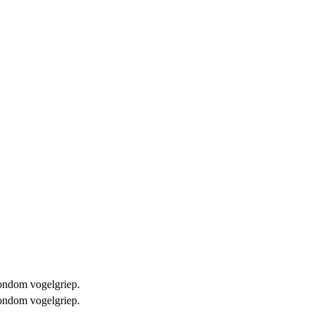
 rondom vogelgriep.
 rondom vogelgriep.