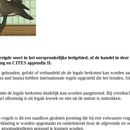
gde soort in het oorspronkelijke leefgebied, of de handel in deze 
ning en CITES appendix II.
en gehouden, gefokt of verhandeld als de legale herkomst kan worden a
ra and fauna) hebben internationale regels opgesteld die het houden, 
 mits de legale herkomst duidelijk kan worden aangetoond. Bij overdracht
 afkomstig is uit legale kweek en niet uit de natuur is onttrokken.
 vogels is dit een naadloos gesloten pootring die bij een volwassen vo
verklaring te worden opgemaakt en ondertekend door de afgevende en on
én grootouderdieren getoond te kunnen worden.