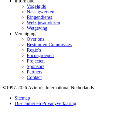
Informatie
Vogelgids
Naslagwerken
Ringendienst
Welzijnsadviezen
Wetgeving
Vereniging
Over ons
Bestuur en Commissies
Regio's
Focusgroepen
Projecten
Sponsors
Partners
Contact
©1997-2026 Aviornis International Netherlands
Bottom
Sitemap
Disclaimer en Privacyverklaring