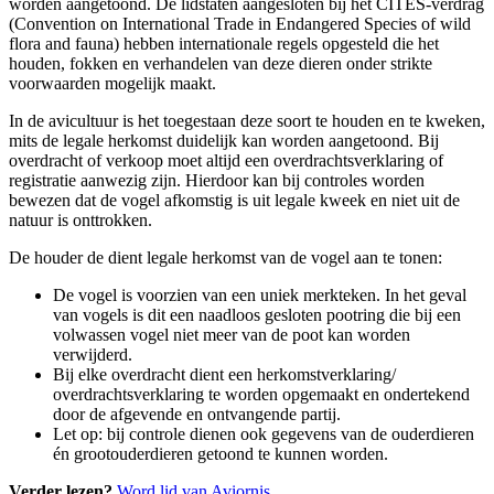
worden aangetoond. De lidstaten aangesloten bij het CITES-verdrag
(Convention on International Trade in Endangered Species of wild
flora and fauna) hebben internationale regels opgesteld die het
houden, fokken en verhandelen van deze dieren onder strikte
voorwaarden mogelijk maakt.
In de avicultuur is het toegestaan deze soort te houden en te kweken,
mits de legale herkomst duidelijk kan worden aangetoond. Bij
overdracht of verkoop moet altijd een overdrachtsverklaring of
registratie aanwezig zijn. Hierdoor kan bij controles worden
bewezen dat de vogel afkomstig is uit legale kweek en niet uit de
natuur is onttrokken.
De houder de dient legale herkomst van de vogel aan te tonen:
De vogel is voorzien van een uniek merkteken. In het geval
van vogels is dit een naadloos gesloten pootring die bij een
volwassen vogel niet meer van de poot kan worden
verwijderd.
Bij elke overdracht dient een herkomstverklaring/
overdrachtsverklaring te worden opgemaakt en ondertekend
door de afgevende en ontvangende partij.
Let op: bij controle dienen ook gegevens van de ouderdieren
én grootouderdieren getoond te kunnen worden.
Verder lezen?
Word lid van Aviornis