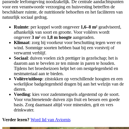
passende leefomgeving noodzakelijk. De centrale aandachtspunten
voor een verantwoorde verzorging en huisvesting betreffen de
beschikbare ruimte, de nutritionele behoeften en het faciliteren van
natuurlijk sociaal gedrag.
Ruimte
: per koppel wordt ongeveer
1,6–8 m²
geadviseerd,
afhankelijk van soort en grootte. Voor volières wordt
ongeveer
3 m²
en
1,8 m hoogte
aangeraden.
Klimaat
: zorg bij voorkeur voor beschutting tegen weer en
wind. Sommige soorten hebben baat bij een vorstvrij of
verwarmt verblijf.
Sociaal
: duiven voelen zich prettiger in gezelschap; het is
daarom aan te bevelen ze ten minste in paren te houden.
Tijdens het broedseizoen helpt het om nestgelegenheid en
nestmateriaal aan te bieden.
Volière/uitloop
: zitstokken op verschillende hoogten en een
wekelijkse badgelegenheid dragen bij aan het welzijn van de
dieren.
Voeding
: kies voor zadenmengsels afgestemd op de soort.
Voor vruchtenetende duiven zijn fruit en bessen een goede
basis. Zorg daarnaast altijd voor mineralen, grit en vers
drinkwater.
Verder lezen?
Word lid van Aviornis